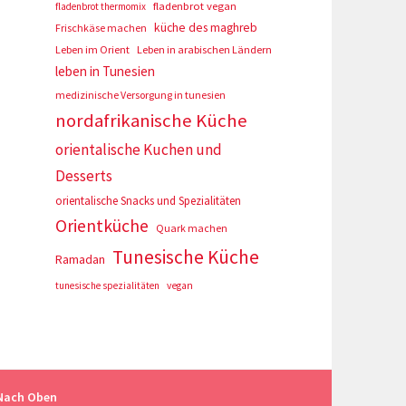
fladenbrot vegan
fladenbrot thermomix
küche des maghreb
Frischkäse machen
Leben im Orient
Leben in arabischen Ländern
leben in Tunesien
medizinische Versorgung in tunesien
nordafrikanische Küche
orientalische Kuchen und
Desserts
orientalische Snacks und Spezialitäten
Orientküche
Quark machen
Tunesische Küche
Ramadan
tunesische spezialitäten
vegan
Nach Oben