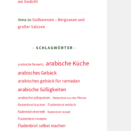
ein Gedicht
Anna
zu
Südtunesien – Bergoasen und
großer Salzsee
- SCHLAGWÖRTER -
arabische Küche
arabische Desserts
arabisches Gebäck
arabisches gebäck für ramadan
arabische Süßigkeiten
arabische süßspeisen
fladenbrot aus der Pfanne
fladenbrot backen
Fladenbrot einfach
fladenbrot ohne hefe
fladenbrot rezept
Fladenbrot rezepte
Fladenbrot selber machen