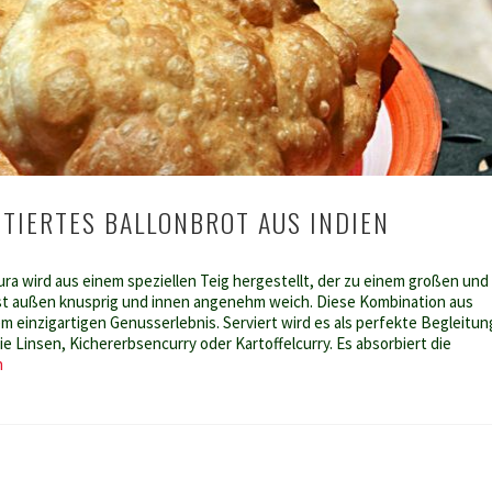
TTIERTES BALLONBROT AUS INDIEN
ura wird aus einem speziellen Teig hergestellt, der zu einem großen und
 ist außen knusprig und innen angenehm weich. Diese Kombination aus
m einzigartigen Genusserlebnis. Serviert wird es als perfekte Begleitun
e Linsen, Kichererbsencurry oder Kartoffelcurry. Es absorbiert die
Bathura
n
–
frittiertes
Ballonbrot
aus
Indien