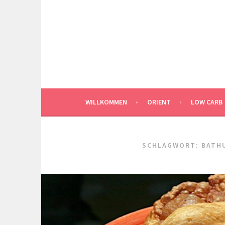
Springe
zum
Inhalt
WILLKOMMEN
ORIENT
LOW CARB
SCHLAGWORT:
BATH