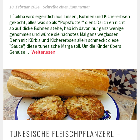
10. Februar 2024
Schreibe einen Kommentar
T´bikha wird eigentlich aus Linsen, Bohnen und Kichererbsen
gekocht, alles was so als "Pupsfutter" dient.Da ich eh nicht
so auf dicke Bohnen stehe, hab ich davon nur ganz wenige
genommen und würde sie nächstes Mal ganz weglassen.
Denn mit Kürbis und Kichererbsen allein schmeckt diese
"Sauce", diese tunesische Marga toll. Um die Kinder übers
T
Gemüse …
Weiterlesen
´bikha
mit
Kürbis
und
Kichererbsen
TUNESISCHE FLEISCHPFLANZERL –