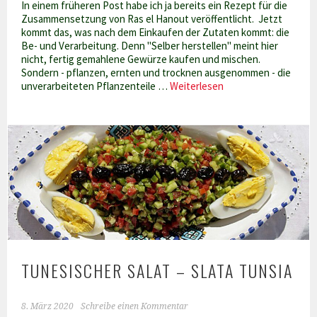
In einem früheren Post habe ich ja bereits ein Rezept für die
Zusammensetzung von Ras el Hanout veröffentlicht. Jetzt
kommt das, was nach dem Einkaufen der Zutaten kommt: die
Be- und Verarbeitung. Denn "Selber herstellen" meint hier
nicht, fertig gemahlene Gewürze kaufen und mischen.
Sondern - pflanzen, ernten und trocknen ausgenommen - die
Ras
unverarbeiteten Pflanzenteile …
Weiterlesen
el
Hanout
selber
herstellen
TUNESISCHER SALAT – SLATA TUNSIA
8. März 2020
Schreibe einen Kommentar