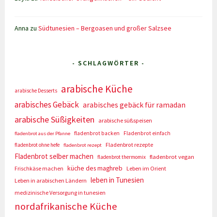
Anna
zu
Südtunesien – Bergoasen und großer Salzsee
- SCHLAGWÖRTER -
arabische Küche
arabische Desserts
arabisches Gebäck
arabisches gebäck für ramadan
arabische Süßigkeiten
arabische süßspeisen
fladenbrot backen
Fladenbrot einfach
fladenbrot aus der Pfanne
Fladenbrot rezepte
fladenbrot ohne hefe
fladenbrot rezept
Fladenbrot selber machen
fladenbrot vegan
fladenbrot thermomix
küche des maghreb
Frischkäse machen
Leben im Orient
leben in Tunesien
Leben in arabischen Ländern
medizinische Versorgung in tunesien
nordafrikanische Küche