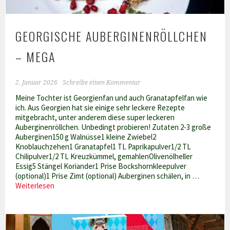
GEORGISCHE AUBERGINENRÖLLCHEN
– MEGA
2. Januar 2026
Schreibe einen Kommentar
Meine Tochter ist Georgienfan und auch Granatapfelfan wie
ich. Aus Georgien hat sie einige sehr leckere Rezepte
mitgebracht, unter anderem diese super leckeren
Auberginenröllchen. Unbedingt probieren! Zutaten 2-3 große
Auberginen150 g Walnüsse1 kleine Zwiebel2
Knoblauchzehen1 Granatapfel1 TL Paprikapulver1/2 TL
Chilipulver1/2 TL Kreuzkümmel, gemahlenOlivenölheller
Essig5 Stängel Koriander1 Prise Bockshornkleepulver
(optional)1 Prise Zimt (optional) Auberginen schälen, in …
Georgische
Weiterlesen
Auberginenröllchen
–
mega