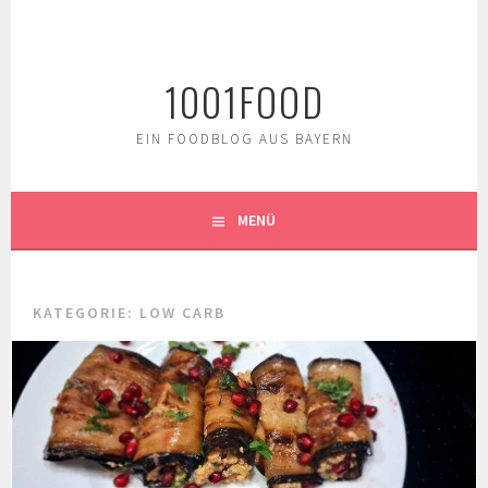
Springe
zum
Inhalt
1001FOOD
EIN FOODBLOG AUS BAYERN
MENÜ
KATEGORIE:
LOW CARB