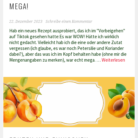
MEGA!
22. Dezember 2023
Schreibe einen Kommentar
Hab ein neues Rezept ausprobiert, das ich im "Vorbeigehen"
auf Tiktok gesehen hatte:Es war WOW! Hätte ich wirklich
nicht gedacht. Vielleicht hab ich die eine oder andere Zutat
vergessen (ich glaube, es war noch Petersilie und Koriander
dabei?), aber das was ich im Kopf behalten habe (ohne mir die
Tunes
Mengenangaben zu merken), war echt mega. …
Weiterlesen
Fleisc
–
mega!