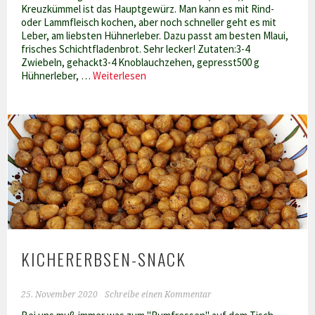
Kreuzkümmel ist das Hauptgewürz. Man kann es mit Rind-
oder Lammfleisch kochen, aber noch schneller geht es mit
Leber, am liebsten Hühnerleber. Dazu passt am besten Mlaui,
frisches Schichtfladenbrot. Sehr lecker! Zutaten:3-4
Zwiebeln, gehackt3-4 Knoblauchzehen, gepresst500 g
Tunesische
Hühnerleber, …
Weiterlesen
Kamuniya
KICHERERBSEN-SNACK
25. November 2020
Schreibe einen Kommentar