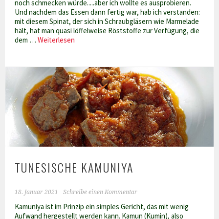
noch schmecken würde.....aber ich wollte es ausprobieren.
Und nachdem das Essen dann fertig war, hab ich verstanden:
mit diesem Spinat, der sich in Schraubgläsern wie Marmelade
hält, hat man quasi löffelweise Röststoffe zur Verfügung, die
B
dem …
Weiterlesen
´kaila
–
tunesisches
Ragout
mit
gebratenem
Spinat
TUNESISCHE KAMUNIYA
18. Januar 2021
Schreibe einen Kommentar
Kamuniya ist im Prinzip ein simples Gericht, das mit wenig
Aufwand hergestellt werden kann. Kamun (Kumin), also