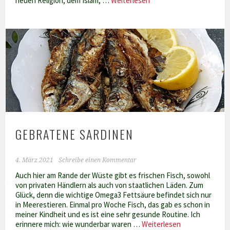
neuen Religion, dem Islam, …
Weiterlesen
–
Fleischtopf
mit
Aprikosensauce
GEBRATENE SARDINEN
4. März 2021
Schreibe einen Kommentar
Auch hier am Rande der Wüste gibt es frischen Fisch, sowohl
von privaten Händlern als auch von staatlichen Läden. Zum
Glück, denn die wichtige Omega3 Fettsäure befindet sich nur
in Meerestieren. Einmal pro Woche Fisch, das gab es schon in
meiner Kindheit und es ist eine sehr gesunde Routine. Ich
Gebratene
erinnere mich: wie wunderbar waren …
Weiterlesen