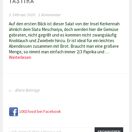
5. Februar 2020
1 Kommentar
Auf den ersten Blick ist dieser Salat von der Insel Kerkennah
ähnlich dem Slata Meschwiya, doch werden hier die Gemüse
gebraten, nicht gegrillt und es kommen nicht zwangsläufig
Knoblauch und Zwiebeln hinzu. Er ist ideal für ein leichtes
Abendessen zusammen mit Brot. Braucht man eine größere
Menge, so nimmt man einfach immer 2/3 Paprika und …
Frittierter
Weiterlesen
Paprikasalat
mit
Ei
–
Tastira
BEITRAGS-
Ältere Beiträge
NAVIGATION
1001food bei Facebook
Gib deine E-Mail-Adresse ein ...
ABONNIEREN