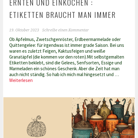
ERNTEN UND EINKOCHEN :
ETIKETTEN BRAUCHT MAN IMMER
19. Oktober 2023
Schreibe einen Kommentar
Ob Apfelmus, Zwetschgenröster, Erdbeermarmelade oder
Quittengelee: für irgendwas ist immer grade Saison. Bei uns
waren es zuletzt Feigen, Kaktusfeigen und weiße
Granatäpfel (die kommen vor den roten).Mit selbstgemalten
Etiketten beklebt, sind die Gelees, Senfsorten, Essige und
Marmeladen ein schönes Geschenk. Aber die Zeit hat man
auch nicht ständig. So hab ich mich mal hingesetzt und …
Ernten
Weiterlesen
und
Einkochen
:
Etiketten
braucht
man
immer