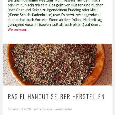
Bei uns muß immer was zum "Rumfressen" auf dem Tisch
oder im Kühlschrank sein. Das geht von Nüssen und Kuchen
über Obst und Kekse zu irgendeinem Pudding oder Mlaui
(dünne Schichtfladenbrote) usw. Es nervt zwar irgendwie,
aber es hat auch Vorteile: Wenn ab dem frühen Nachmittag
genügend Auswahl (sowohl süß als auch pikant) auf dem …
Kichererbsen-
Weiterlesen
Snack
RAS EL HANOUT SELBER HERSTELLEN
23. August 2020
Schreibe einen Kommentar