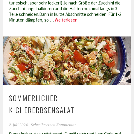
tunesisch, aber sehr lecker!) Je nach Größe der Zucchini die
Zucchini längs halbieren und die Hälften nochmal längs in 3
Teile schneiden.Dann in kurze Abschnitte schneiden. Für 1-2
Sommerlicher
Minuten dämpfen, so …
Weiterlesen
Zucchini-
Tomatensalat
–
ideal
zum
Grillabend
SOMMERLICHER
KICHERERBSENSALAT
2. Juli 2024
Schreibe einen Kommentar
Super lecker, dazu sättigend, Eiweißreich und Low Carb und