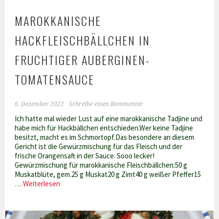
MAROKKANISCHE
HACKFLEISCHBÄLLCHEN IN
FRUCHTIGER AUBERGINEN-
TOMATENSAUCE
6. Dezember 2022
Schreibe einen Kommentar
Ich hatte mal wieder Lust auf eine marokkanische Tadjine und
habe mich für Hackbällchen entschieden.Wer keine Tadjine
besitzt, macht es im Schmortopf.Das besondere an diesem
Gericht ist die Gewürzmischung für das Fleisch und der
frische Orangensaft in der Sauce. Sooo lecker!
Gewürzmischung für marokkanische Fleischbällchen:50 g
Muskatblüte, gem.25 g Muskat20 g Zimt40 g weißer Pfeffer15
Marokkanische
…
Weiterlesen
Hackfleischbällchen
in
fruchtiger