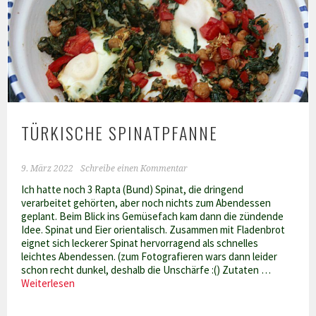
Auberginen-
Tomatensauce
TÜRKISCHE SPINATPFANNE
9. März 2022
Schreibe einen Kommentar
Ich hatte noch 3 Rapta (Bund) Spinat, die dringend
verarbeitet gehörten, aber noch nichts zum Abendessen
geplant. Beim Blick ins Gemüsefach kam dann die zündende
Idee. Spinat und Eier orientalisch. Zusammen mit Fladenbrot
eignet sich leckerer Spinat hervorragend als schnelles
leichtes Abendessen. (zum Fotografieren wars dann leider
schon recht dunkel, deshalb die Unschärfe :() Zutaten …
Türkische
Weiterlesen
Spinatpfanne