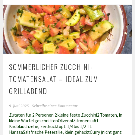
Kochbuch
SOMMERLICHER ZUCCHINI-
TOMATENSALAT – IDEAL ZUM
GRILLABEND
9. Juni 2025
Schreibe einen Kommentar
Zutaten für 2 Personen:2 kleine feste Zucchini2 Tomaten, in
kleine Würfel geschnittenOlivenölZitronensaft1
Knoblauchzehe, zerdrücktopt. 1/4 bis 1/2 TL
HarissaSalzfrische Petersilie, klein gehacktCurry (nicht ganz