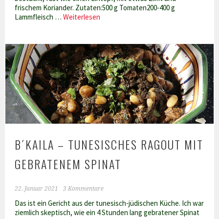
frischem Koriander. Zutaten:500 g Tomaten200-400 g
Tunesische
Lammfleisch …
Weiterlesen
Gemüsesuppe
mit
Lammfleisch
–
Brudu
Alusch
B´KAILA – TUNESISCHES RAGOUT MIT
GEBRATENEM SPINAT
22. Januar 2021
3 Kommentare
Das ist ein Gericht aus der tunesisch-jüdischen Küche. Ich war
ziemlich skeptisch, wie ein 4 Stunden lang gebratener Spinat