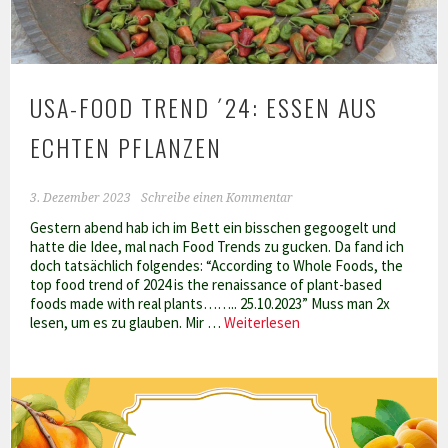
USA-FOOD TREND ´24: ESSEN AUS
ECHTEN PFLANZEN
3. Dezember 2023
Schreibe einen Kommentar
Gestern abend hab ich im Bett ein bisschen gegoogelt und
hatte die Idee, mal nach Food Trends zu gucken. Da fand ich
doch tatsächlich folgendes: “According to Whole Foods, the
top food trend of 2024 is the renaissance of plant-based
foods made with real plants…….. 25.10.2023” Muss man 2x
USA-
lesen, um es zu glauben. Mir …
Weiterlesen
Food
Trend
´24:
Essen
aus
echten