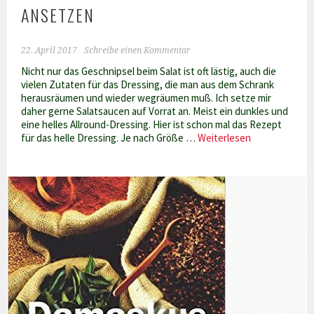
ANSETZEN
22. April 2017
Schreibe einen Kommentar
Nicht nur das Geschnipsel beim Salat ist oft lästig, auch die
vielen Zutaten für das Dressing, die man aus dem Schrank
herausräumen und wieder wegräumen muß. Ich setze mir
daher gerne Salatsaucen auf Vorrat an. Meist ein dunkles und
eine helles Allround-Dressing. Hier ist schon mal das Rezept
Salatdressing
für das helle Dressing. Je nach Größe …
Weiterlesen
auf
Vorrat
ansetzen