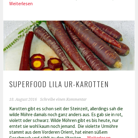
Tomaten
Weiterlesen
trocknen
und
einlegen
SUPERFOOD LILA UR-KAROTTEN
18. August 2016
Schreibe einen Kommentar
Karotten gibt es schon seit der Steinzeit, allerdings sah die
wilde Möhre damals noch ganz anders aus. Es gab sie in rot,
violett oder schwarz. Wilde Möhren gibt es bis heute, nur
erntet sie wohl kaum noch jemand. Die violette Urmöhre
stammt aus dem Vorderen Orient, hat einen süßem
Superfood
Geschmack und zählt zu den ältesten …
Weiterlesen