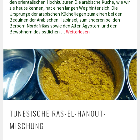
den orientalischen Hochkulturen Die arabische Küche, wie wir
sie heute kennen, hat einen langen Weg hinter sich. Die
Ursprünge der arabischen Küche liegen zum einen bei den
Beduinen der Arabischen Halbinsel, zum anderen bei den
Berbern Nordafrikas sowie den Alten Ägyptern und den
Arabische
Bewohnern des östlichen …
Weiterlesen
Küche
–
ihre
Entwicklung
zwischen
Zelten
und
Palästen
TUNESISCHE RAS-EL-HANOUT-
MISCHUNG