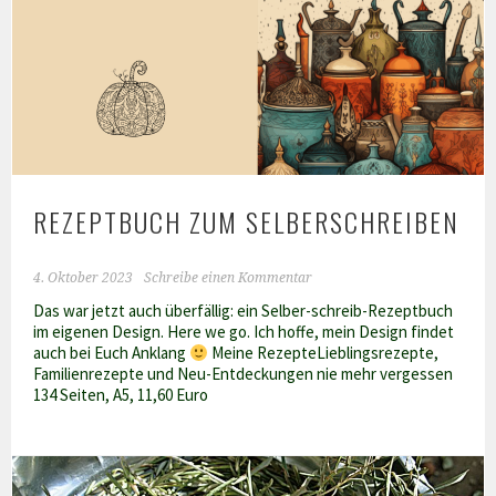
Etiketten
braucht
man
immer
REZEPTBUCH ZUM SELBERSCHREIBEN
4. Oktober 2023
Schreibe einen Kommentar
Das war jetzt auch überfällig: ein Selber-schreib-Rezeptbuch
im eigenen Design. Here we go. Ich hoffe, mein Design findet
auch bei Euch Anklang
Meine RezepteLieblingsrezepte,
Familienrezepte und Neu-Entdeckungen nie mehr vergessen
134 Seiten, A5, 11,60 Euro