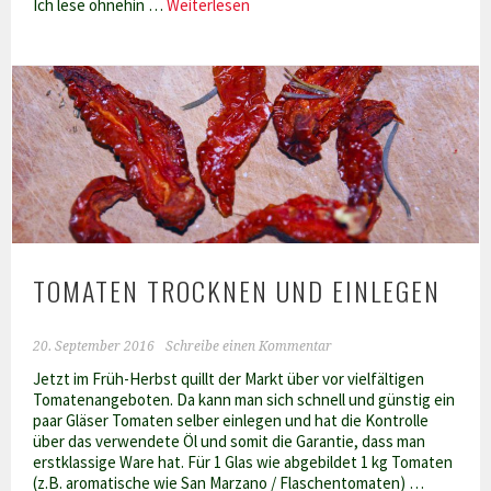
Buchtipp:
Ich lese ohnehin …
Weiterlesen
Damaskus
–
Der
Geschmack
einer
Stadt
von
Rafik
Schami
und
Marie
Fadel
TOMATEN TROCKNEN UND EINLEGEN
20. September 2016
Schreibe einen Kommentar
Jetzt im Früh-Herbst quillt der Markt über vor vielfältigen
Tomatenangeboten. Da kann man sich schnell und günstig ein
paar Gläser Tomaten selber einlegen und hat die Kontrolle
über das verwendete Öl und somit die Garantie, dass man
erstklassige Ware hat. Für 1 Glas wie abgebildet 1 kg Tomaten
(z.B. aromatische wie San Marzano / Flaschentomaten) …