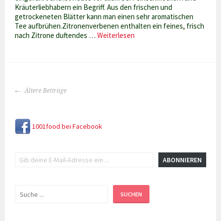
Kräuterliebhabern ein Begriff. Aus den frischen und
getrockeneten Blätter kann man einen sehr aromatischen
Tee aufbrühen.Zitronenverbenen enthalten ein feines, frisch
Verveine
nach Zitrone duftendes …
Weiterlesen
für
Tee,
Salate
und
mehr
BEITRAGS-
Ältere Beiträge
NAVIGATION
1001food bei Facebook
Gib deine E-Mail-Adresse ein ...
ABONNIEREN
Suchen
SUCHEN