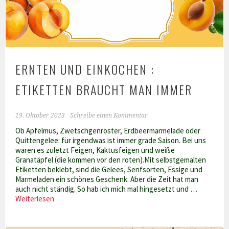
Pflanzen
ERNTEN UND EINKOCHEN :
ETIKETTEN BRAUCHT MAN IMMER
19. Oktober 2023
Schreibe einen Kommentar
Ob Apfelmus, Zwetschgenröster, Erdbeermarmelade oder
Quittengelee: für irgendwas ist immer grade Saison. Bei uns
waren es zuletzt Feigen, Kaktusfeigen und weiße
Granatäpfel (die kommen vor den roten).Mit selbstgemalten
Etiketten beklebt, sind die Gelees, Senfsorten, Essige und
Marmeladen ein schönes Geschenk. Aber die Zeit hat man
auch nicht ständig. So hab ich mich mal hingesetzt und …
Ernten
Weiterlesen
und
Einkochen
: