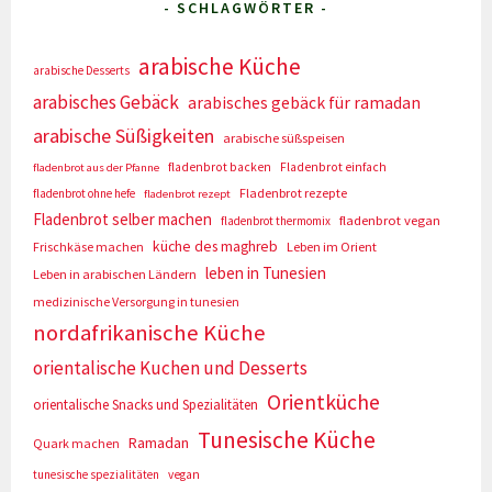
- SCHLAGWÖRTER -
arabische Küche
arabische Desserts
arabisches Gebäck
arabisches gebäck für ramadan
arabische Süßigkeiten
arabische süßspeisen
fladenbrot backen
Fladenbrot einfach
fladenbrot aus der Pfanne
Fladenbrot rezepte
fladenbrot ohne hefe
fladenbrot rezept
Fladenbrot selber machen
fladenbrot vegan
fladenbrot thermomix
küche des maghreb
Frischkäse machen
Leben im Orient
leben in Tunesien
Leben in arabischen Ländern
medizinische Versorgung in tunesien
nordafrikanische Küche
orientalische Kuchen und Desserts
Orientküche
orientalische Snacks und Spezialitäten
Tunesische Küche
Ramadan
Quark machen
tunesische spezialitäten
vegan