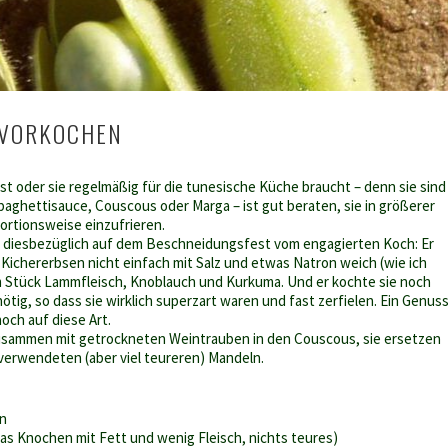
 VORKOCHEN
st oder sie regelmäßig für die tunesische Küche braucht – denn sie sind
paghettisauce, Couscous oder Marga – ist gut beraten, sie in größerer
rtionsweise einzufrieren.
h diesbezüglich auf dem Beschneidungsfest vom engagierten Koch: Er
Kichererbsen nicht einfach mit Salz und etwas Natron weich (wie ich
m Stück Lammfleisch, Knoblauch und Kurkuma. Und er kochte sie noch
nötig, so dass sie wirklich superzart waren und fast zerfielen. Ein Genuss
noch auf diese Art.
zusammen mit getrockneten Weintrauben in den Couscous, sie ersetzen
verwendeten (aber viel teureren) Mandeln.
en
as Knochen mit Fett und wenig Fleisch, nichts teures)