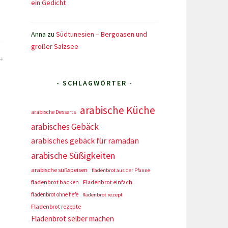
ein Gedicht
Anna
zu
Südtunesien – Bergoasen und
großer Salzsee
- SCHLAGWÖRTER -
arabische Küche
arabische Desserts
arabisches Gebäck
arabisches gebäck für ramadan
arabische Süßigkeiten
arabische süßspeisen
fladenbrot aus der Pfanne
fladenbrot backen
Fladenbrot einfach
fladenbrot ohne hefe
fladenbrot rezept
Fladenbrot rezepte
Fladenbrot selber machen