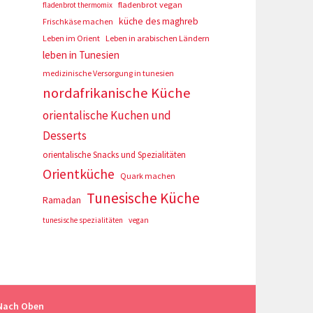
fladenbrot vegan
fladenbrot thermomix
küche des maghreb
Frischkäse machen
Leben im Orient
Leben in arabischen Ländern
leben in Tunesien
medizinische Versorgung in tunesien
nordafrikanische Küche
orientalische Kuchen und
Desserts
orientalische Snacks und Spezialitäten
Orientküche
Quark machen
Tunesische Küche
Ramadan
tunesische spezialitäten
vegan
Nach Oben