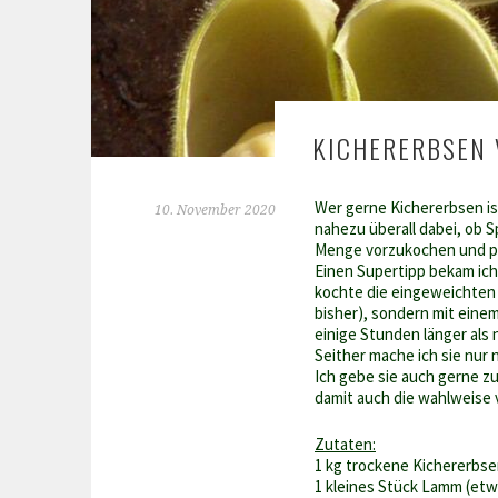
KICHERERBSEN
Wer gerne Kichererbsen is
10. November 2020
nahezu überall dabei, ob S
Menge vorzukochen und po
Einen Supertipp bekam ic
kochte die eingeweichten 
bisher), sondern mit eine
einige Stunden länger als 
Seither mache ich sie nur 
Ich gebe sie auch gerne 
damit auch die wahlweise 
Zutaten:
1 kg trockene Kichererbs
1 kleines Stück Lamm (etw