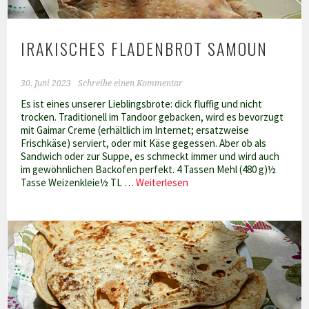
IRAKISCHES FLADENBROT SAMOUN
30. Juni 2023
Schreibe einen Kommentar
Es ist eines unserer Lieblingsbrote: dick fluffig und nicht
trocken. Traditionell im Tandoor gebacken, wird es bevorzugt
mit Gaimar Creme (erhältlich im Internet; ersatzweise
Frischkäse) serviert, oder mit Käse gegessen. Aber ob als
Sandwich oder zur Suppe, es schmeckt immer und wird auch
im gewöhnlichen Backofen perfekt. 4 Tassen Mehl (480 g)½
Irakisches
Tasse Weizenkleie½ TL …
Weiterlesen
Fladenbrot
Samoun