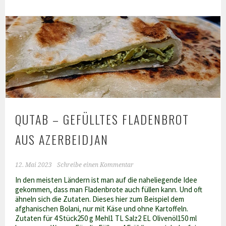
jüdisch-
jemenitisches
Sabbatbrot
QUTAB – GEFÜLLTES FLADENBROT
AUS AZERBEIDJAN
12. Mai 2023
Schreibe einen Kommentar
In den meisten Ländern ist man auf die naheliegende Idee
gekommen, dass man Fladenbrote auch füllen kann. Und oft
ähneln sich die Zutaten. Dieses hier zum Beispiel dem
afghanischen Bolani, nur mit Käse und ohne Kartoffeln.
Zutaten für 4 Stück250 g Mehl1 TL Salz2 EL Olivenöl150 ml