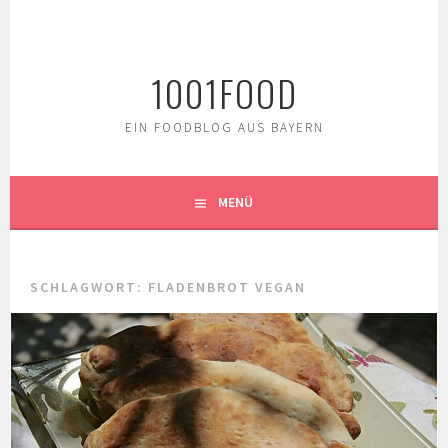
Springe
zum
Inhalt
1001FOOD
EIN FOODBLOG AUS BAYERN
MENÜ
SCHLAGWORT:
FLADENBROT VEGAN