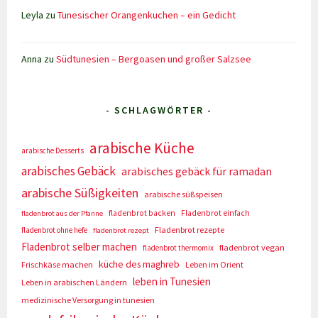
Leyla
zu
Tunesischer Orangenkuchen – ein Gedicht
Anna
zu
Südtunesien – Bergoasen und großer Salzsee
- SCHLAGWÖRTER -
arabische Küche
arabische Desserts
arabisches Gebäck
arabisches gebäck für ramadan
arabische Süßigkeiten
arabische süßspeisen
fladenbrot backen
Fladenbrot einfach
fladenbrot aus der Pfanne
Fladenbrot rezepte
fladenbrot ohne hefe
fladenbrot rezept
Fladenbrot selber machen
fladenbrot vegan
fladenbrot thermomix
küche des maghreb
Frischkäse machen
Leben im Orient
leben in Tunesien
Leben in arabischen Ländern
medizinische Versorgung in tunesien