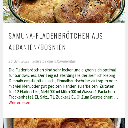
SAMUNA-FLADENBRÖTCHEN AUS
ALBANIEN/BOSNIEN
26. Mai 2023
Schreibe einen Kommentar
Die Fladenbrötchen sind sehr lecker und eignen sich optimal
für Sandwiches. Der Teig ist allerdings leider ziemlich klebrig.
Deshalb empfiehlt es sich, Einmalhandschuhe zu tragen oder
mit viel Mehl oder gut geölten Händen zu arbeiten. Zutaten
für 12 Fladen:1 kg Mehl400 ml Milch400 ml Wasser1 Päckchen
Trockenhefe1 EL Salz1 TL Zucker1 EL Öl Zum Bestreichen: …
Samuna-
Weiterlesen
Fladenbrötchen
aus
Albanien/Bosnien