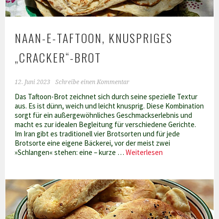
NAAN-E-TAFTOON, KNUSPRIGES
„CRACKER“-BROT
12. Juni 2023
Schreibe einen Kommentar
Das Taftoon-Brot zeichnet sich durch seine spezielle Textur
aus. Es ist dünn, weich und leicht knusprig. Diese Kombination
sorgt für ein außergewöhnliches Geschmackserlebnis und
macht es zur idealen Begleitung für verschiedene Gerichte.
Im Iran gibt es traditionell vier Brotsorten und für jede
Brotsorte eine eigene Bäckerei, vor der meist zwei
Naan-
»Schlangen« stehen: eine – kurze …
Weiterlesen
e-
taftoon,
knuspriges
„Cracker“-
brot