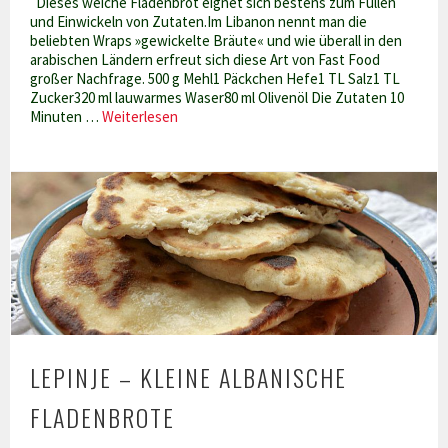
Dieses weiche Fladenbrot eignet sich bestens zum Füllen
und Einwickeln von Zutaten.Im Libanon nennt man die
beliebten Wraps »gewickelte Bräute« und wie überall in den
arabischen Ländern erfreut sich diese Art von Fast Food
großer Nachfrage. 500 g Mehl1 Päckchen Hefe1 TL Salz1 TL
Zucker320 ml lauwarmes Waser80 ml Olivenöl Die Zutaten 10
Libanesisches
Minuten …
Weiterlesen
Fladenbrot
aus
dem
Ofen
LEPINJE – KLEINE ALBANISCHE
FLADENBROTE