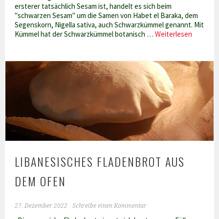
ersterer tatsächlich Sesam ist, handelt es sich beim
"schwarzen Sesam" um die Samen von Habet el Baraka, dem
Segenskorn, Nigella sativa, auch Schwarzkümmel genannt. Mit
Algerisc
Kümmel hat der Schwarzkümmel botanisch …
Weiterlesen
Hausbro
–
Khobz
al
Dar
LIBANESISCHES FLADENBROT AUS
DEM OFEN
27. Dezember 2022
Schreibe einen Kommentar