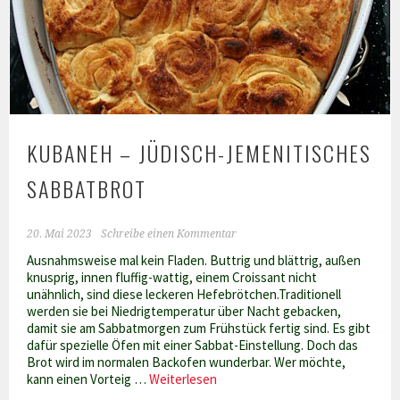
KUBANEH – JÜDISCH-JEMENITISCHES
SABBATBROT
20. Mai 2023
Schreibe einen Kommentar
Ausnahmsweise mal kein Fladen. Buttrig und blättrig, außen
knusprig, innen fluffig-wattig, einem Croissant nicht
unähnlich, sind diese leckeren Hefebrötchen.Traditionell
werden sie bei Niedrigtemperatur über Nacht gebacken,
damit sie am Sabbatmorgen zum Frühstück fertig sind. Es gibt
dafür spezielle Öfen mit einer Sabbat-Einstellung. Doch das
Brot wird im normalen Backofen wunderbar. Wer möchte,
Kubaneh
kann einen Vorteig …
Weiterlesen
–