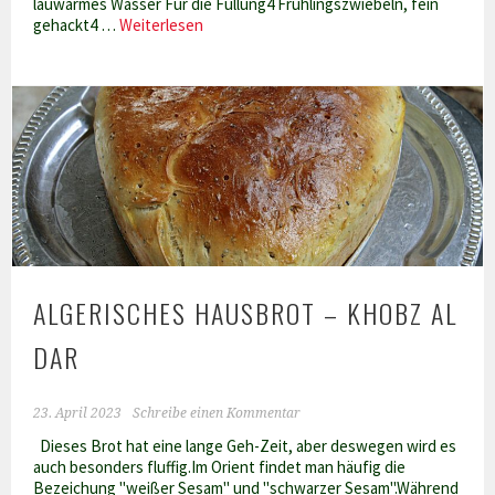
lauwarmes Wasser Für die Füllung4 Frühlingszwiebeln, fein
Qutab
gehackt4 …
Weiterlesen
–
gefülltes
Fladenbrot
aus
Azerbeidjan
ALGERISCHES HAUSBROT – KHOBZ AL
DAR
23. April 2023
Schreibe einen Kommentar
Dieses Brot hat eine lange Geh-Zeit, aber deswegen wird es
auch besonders fluffig.Im Orient findet man häufig die
Bezeichung "weißer Sesam" und "schwarzer Sesam".Während