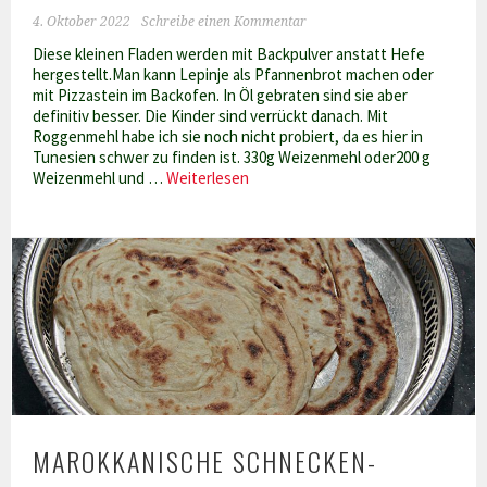
4. Oktober 2022
Schreibe einen Kommentar
Diese kleinen Fladen werden mit Backpulver anstatt Hefe
hergestellt.Man kann Lepinje als Pfannenbrot machen oder
mit Pizzastein im Backofen. In Öl gebraten sind sie aber
definitiv besser. Die Kinder sind verrückt danach. Mit
Roggenmehl habe ich sie noch nicht probiert, da es hier in
Tunesien schwer zu finden ist. 330g Weizenmehl oder200 g
Lepinje
Weizenmehl und …
Weiterlesen
–
kleine
albanische
Fladenbrote
MAROKKANISCHE SCHNECKEN-