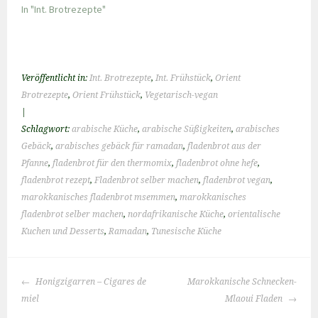
In "Int. Brotrezepte"
Veröffentlicht in:
Int. Brotrezepte
,
Int. Frühstück
,
Orient
Brotrezepte
,
Orient Frühstück
,
Vegetarisch-vegan
|
Schlagwort:
arabische Küche
,
arabische Süßigkeiten
,
arabisches
Gebäck
,
arabisches gebäck für ramadan
,
fladenbrot aus der
Pfanne
,
fladenbrot für den thermomix
,
fladenbrot ohne hefe
,
fladenbrot rezept
,
Fladenbrot selber machen
,
fladenbrot vegan
,
marokkanisches fladenbrot msemmen
,
marokkanisches
fladenbrot selber machen
,
nordafrikanische Küche
,
orientalische
Kuchen und Desserts
,
Ramadan
,
Tunesische Küche
BEITRAGS-
Honigzigarren – Cigares de
Marokkanische Schnecken-
NAVIGATION
miel
Mlaoui Fladen