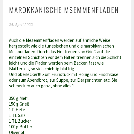
MAROKKANISCHE MSEMMENFLADEN
24. April 2022
Auch die Mesemmenfladen werden auf ähnliche Weise
hergestellt wie die tunesischen und die marokkanischen
Melaouifladen. Durch das Einstreuen von Grieß auf die
einzelnen Schichten vor dem Falten trennen sich die Schicht
leicht und die Fladen werden beim Backen fast wie
Blätterteig so vielschichtig blättrig.
Und oberlecker!!! Zum Frühstück mit Honig und Frischkäse
oder zum Abendbrot, zur Suppe, zur Eiergerichten etc. Sie
schmecken auch ganz „ohne alles“!
350 g Mehl
150 g Grieß
1 P Hefe
1 TL Salz
1 TL Zucker
100 g Butter
Olivenöl