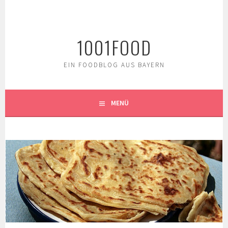
Springe
zum
Inhalt
1001FOOD
EIN FOODBLOG AUS BAYERN
MENÜ