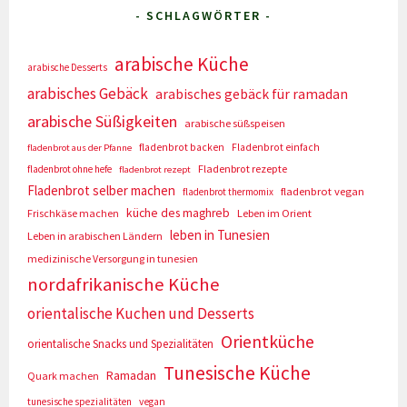
- SCHLAGWÖRTER -
arabische Küche
arabische Desserts
arabisches Gebäck
arabisches gebäck für ramadan
arabische Süßigkeiten
arabische süßspeisen
fladenbrot backen
Fladenbrot einfach
fladenbrot aus der Pfanne
Fladenbrot rezepte
fladenbrot ohne hefe
fladenbrot rezept
Fladenbrot selber machen
fladenbrot vegan
fladenbrot thermomix
küche des maghreb
Frischkäse machen
Leben im Orient
leben in Tunesien
Leben in arabischen Ländern
medizinische Versorgung in tunesien
nordafrikanische Küche
orientalische Kuchen und Desserts
Orientküche
orientalische Snacks und Spezialitäten
Tunesische Küche
Ramadan
Quark machen
tunesische spezialitäten
vegan