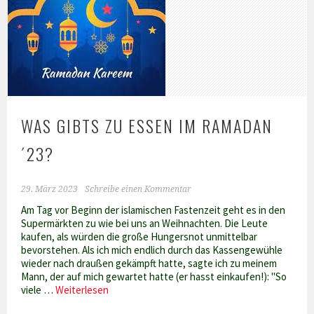
WAS GIBTS ZU ESSEN IM RAMADAN
´23?
29. März 2023
Schreibe einen Kommentar
Am Tag vor Beginn der islamischen Fastenzeit geht es in den
Supermärkten zu wie bei uns an Weihnachten. Die Leute
kaufen, als würden die große Hungersnot unmittelbar
bevorstehen. Als ich mich endlich durch das Kassengewühle
wieder nach draußen gekämpft hatte, sagte ich zu meinem
Mann, der auf mich gewartet hatte (er hasst einkaufen!): "So
Was
viele …
Weiterlesen
gibts