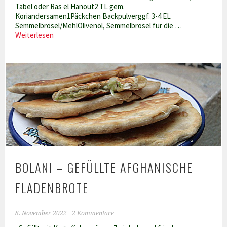
Täbel oder Ras el Hanout2 TL gem.
Koriandersamen1Päckchen Backpulverggf. 3-4 EL
Semmelbrösel/MehlOlivenöl, Semmelbrösel für die …
Tunesischer
Weiterlesen
Blumenkohlauflauf
–
Tadschien
bruclu
BOLANI – GEFÜLLTE AFGHANISCHE
FLADENBROTE
8. November 2022
2 Kommentare