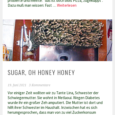
probierte und meinte: "das ist doch bloß Pizza, zugeklappt".
Chami
Dazu muß man wissen: Fast …
Weiterlesen
–
Tunesische
Pizza-
Wraps
SUGAR, OH HONEY HONEY
19. Juni 2021
3 Kommentare
Vor einiger Zeit wollten wir zu Tante Lina, Schwester der
Schwiegermutter. Sie wohnt in Metlaoui. Wegen Diabetes
wurde ihr ein großer Zeh amputiert. Die Mutter ist dort und
hilft ihrer Schwester im Haushalt. Inzwischen hat es sich
herumgesprochen, dass man von zu viel Zuckerkonsum