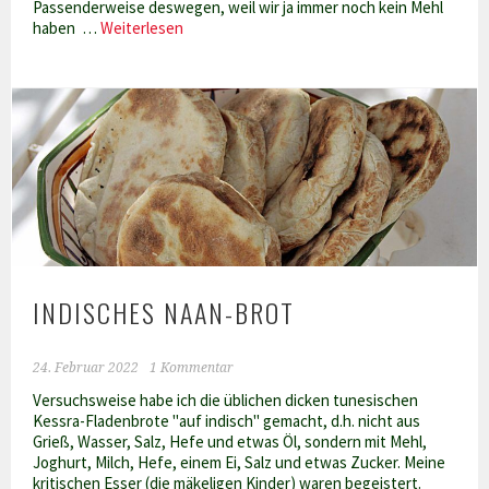
Passenderweise deswegen, weil wir ja immer noch kein Mehl
Bassiema
haben …
Weiterlesen
–
ägyptischer
Grießkuchen
INDISCHES NAAN-BROT
24. Februar 2022
1 Kommentar
Versuchsweise habe ich die üblichen dicken tunesischen
Kessra-Fladenbrote "auf indisch" gemacht, d.h. nicht aus
Grieß, Wasser, Salz, Hefe und etwas Öl, sondern mit Mehl,
Joghurt, Milch, Hefe, einem Ei, Salz und etwas Zucker. Meine
kritischen Esser (die mäkeligen Kinder) waren begeistert.