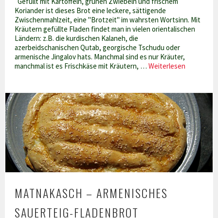
Gefüllt mit Kartoffeln, grünen Zwiebeln und frischem
Koriander ist dieses Brot eine leckere, sättigende
Zwischenmahlzeit, eine "Brotzeit" im wahrsten Wortsinn. Mit
Kräutern gefüllte Fladen findet man in vielen orientalischen
Ländern: z.B. die kurdischen Kalaneh, die
azerbeidschanischen Qutab, georgische Tschudu oder
armenische Jingalov hats. Manchmal sind es nur Kräuter,
Bolani
manchmal ist es Frischkäse mit Kräutern, …
Weiterlesen
–
gefüllte
afghanisc
Fladenbro
MATNAKASCH – ARMENISCHES
SAUERTEIG-FLADENBROT