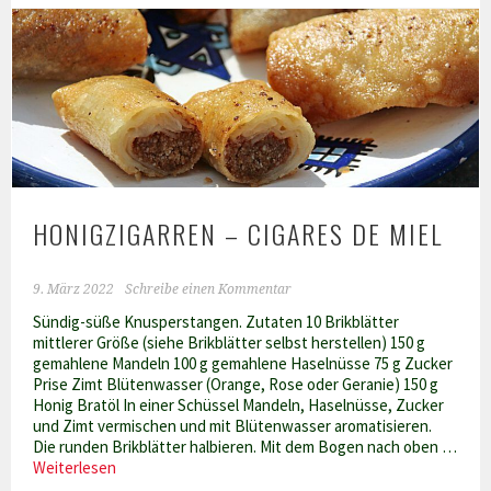
HONIGZIGARREN – CIGARES DE MIEL
9. März 2022
Schreibe einen Kommentar
Sündig-süße Knusperstangen. Zutaten 10 Brikblätter
mittlerer Größe (siehe Brikblätter selbst herstellen) 150 g
gemahlene Mandeln 100 g gemahlene Haselnüsse 75 g Zucker
Prise Zimt Blütenwasser (Orange, Rose oder Geranie) 150 g
Honig Bratöl In einer Schüssel Mandeln, Haselnüsse, Zucker
und Zimt vermischen und mit Blütenwasser aromatisieren.
Die runden Brikblätter halbieren. Mit dem Bogen nach oben …
Honigzigarren
Weiterlesen
–