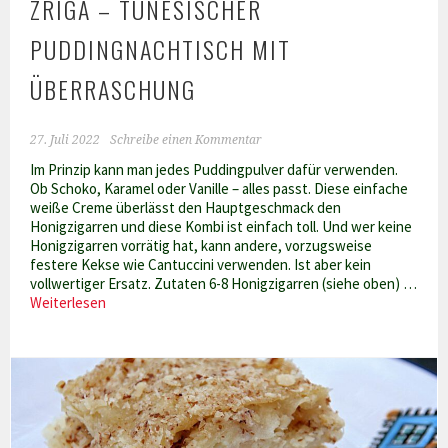
ZRIGA – TUNESISCHER
PUDDINGNACHTISCH MIT
ÜBERRASCHUNG
27. Juli 2022
Schreibe einen Kommentar
Im Prinzip kann man jedes Puddingpulver dafür verwenden.
Ob Schoko, Karamel oder Vanille – alles passt. Diese einfache
weiße Creme überlässt den Hauptgeschmack den
Honigzigarren und diese Kombi ist einfach toll. Und wer keine
Honigzigarren vorrätig hat, kann andere, vorzugsweise
festere Kekse wie Cantuccini verwenden. Ist aber kein
vollwertiger Ersatz. Zutaten 6-8 Honigzigarren (siehe oben) …
Zriga
Weiterlesen
–
Tunesischer
Puddingnachtisch
mit
Überraschung