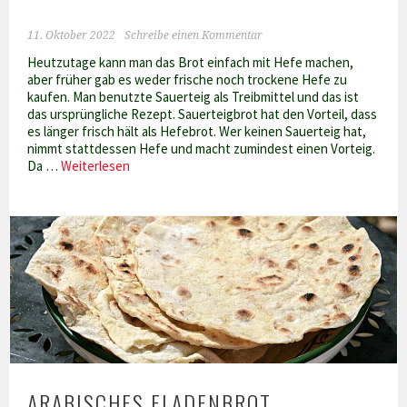
11. Oktober 2022
Schreibe einen Kommentar
Heutzutage kann man das Brot einfach mit Hefe machen,
aber früher gab es weder frische noch trockene Hefe zu
kaufen. Man benutzte Sauerteig als Treibmittel und das ist
das ursprüngliche Rezept. Sauerteigbrot hat den Vorteil, dass
es länger frisch hält als Hefebrot. Wer keinen Sauerteig hat,
nimmt stattdessen Hefe und macht zumindest einen Vorteig.
Matnakasch
Da …
Weiterlesen
–
Armenisches
Sauerteig-
Fladenbrot
ARABISCHES FLADENBROT