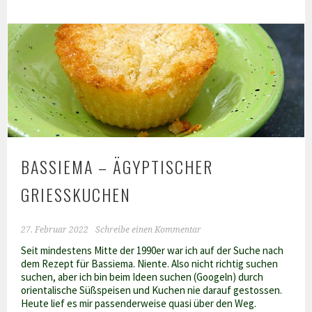
Cigares
de
miel
BASSIEMA – ÄGYPTISCHER
GRIESSKUCHEN
27. Februar 2022
Schreibe einen Kommentar
Seit mindestens Mitte der 1990er war ich auf der Suche nach
dem Rezept für Bassiema. Niente. Also nicht richtig suchen
suchen, aber ich bin beim Ideen suchen (Googeln) durch
orientalische Süßspeisen und Kuchen nie darauf gestossen.
Heute lief es mir passenderweise quasi über den Weg.