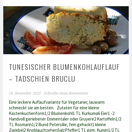
zu
essen
im
Ramadan
´23?
TUNESISCHER BLUMENKOHLAUFLAUF
– TADSCHIEN BRUCLU
16. November 2022
Schreibe einen Kommentar
Eine leckere Auflaufvariante für Vegetarier, lauwarm
schmeckt sie am besten. Zutaten für eine kleine
Kastenkuchenform1/2 Blumenkohl1 TL Kurkuma6 Eier1 -2
Handvoll geriebener Emmentaler oder Gruyere2 Kartoffeln1/2
TL Rosmarin1/2 Bund Petersilie, fein gehackt1 kleine
Zwiebel2 KnoblauchzehenSalzPfeffer1 TL gem. Kumin1/2 TL