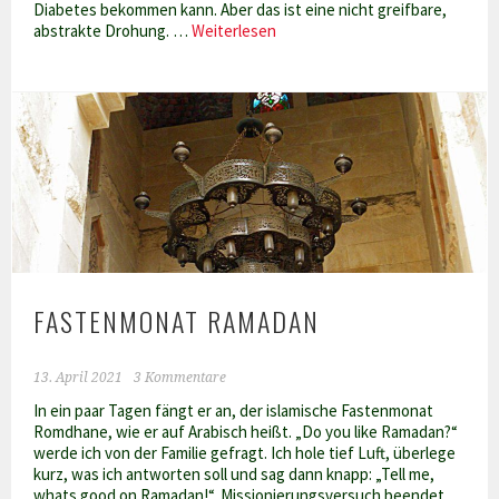
Diabetes bekommen kann. Aber das ist eine nicht greifbare,
Sugar,
abstrakte Drohung. …
Weiterlesen
oh
honey
honey
FASTENMONAT RAMADAN
13. April 2021
3 Kommentare
In ein paar Tagen fängt er an, der islamische Fastenmonat
Romdhane, wie er auf Arabisch heißt. „Do you like Ramadan?“
werde ich von der Familie gefragt. Ich hole tief Luft, überlege
kurz, was ich antworten soll und sag dann knapp: „Tell me,
whats good on Ramadan!“. Missionierungsversuch beendet.