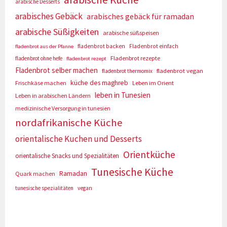
arabische Desserts
arabisches Gebäck
arabisches gebäck für ramadan
arabische Süßigkeiten
arabische süßspeisen
fladenbrot backen
Fladenbrot einfach
fladenbrot aus der Pfanne
Fladenbrot rezepte
fladenbrot ohne hefe
fladenbrot rezept
Fladenbrot selber machen
fladenbrot vegan
fladenbrot thermomix
küche des maghreb
Frischkäse machen
Leben im Orient
leben in Tunesien
Leben in arabischen Ländern
medizinische Versorgung in tunesien
nordafrikanische Küche
orientalische Kuchen und Desserts
Orientküche
orientalische Snacks und Spezialitäten
Tunesische Küche
Ramadan
Quark machen
tunesische spezialitäten
vegan