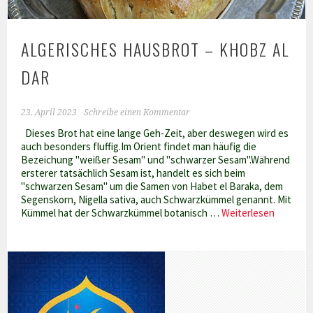
ALGERISCHES HAUSBROT – KHOBZ AL
DAR
23. April 2023
Schreibe einen Kommentar
Dieses Brot hat eine lange Geh-Zeit, aber deswegen wird es
auch besonders fluffig.Im Orient findet man häufig die
Bezeichung "weißer Sesam" und "schwarzer Sesam".Während
ersterer tatsächlich Sesam ist, handelt es sich beim
"schwarzen Sesam" um die Samen von Habet el Baraka, dem
Segenskorn, Nigella sativa, auch Schwarzkümmel genannt. Mit
Algerisc
Kümmel hat der Schwarzkümmel botanisch …
Weiterlesen
Hausbro
–
Khobz
al
Dar