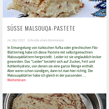
SÜSSE MALSOUQA-PASTETE
14. Mai 2022
Schreibe einen Kommentar
In Ermangelung von türkischen Yufka oder griechischen Filo-
Blätterteig habe ich diese Pastete mit selbstgemachten
Malsouqablättern hergestellt. Leider ist sie unglaublich lecker
geworden. Das "Leider" bezieht sich auf Zucker, Fett und
Kohlenhydrate, von denen sie eine ganze Menge enthält.
Aber wenn schon sündigen, dann ist man hier richtig. Die
Malsouqablätter habe ich gleich in der passenden …
Süße
Weiterlesen
Malsouqa-
Pastete