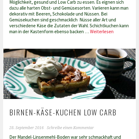
Möglichkeit, gesund und Low Carb zu essen. Es eignen sich
dazu alle harten Obst- und Gemüsesorten. Variieren kann man
dekorativ mit Beeren, Schokolade und Nüssen. Bei
Gemüsekuchen sind geschmacklich Nüsse aller Art und
verschiedene Käse die Zutaten der Wahl. Schichtkuchen kann
Apfelschich
man in der Kastenform ebenso backen …
Weiterlesen
Low
Carb
BIRNEN-KÄSE-KUCHEN LOW CARB
28. September 2016
Schreibe einen Kommentar
Der Mandel-Linsenmehl-Boden war sehr schmackhaft und