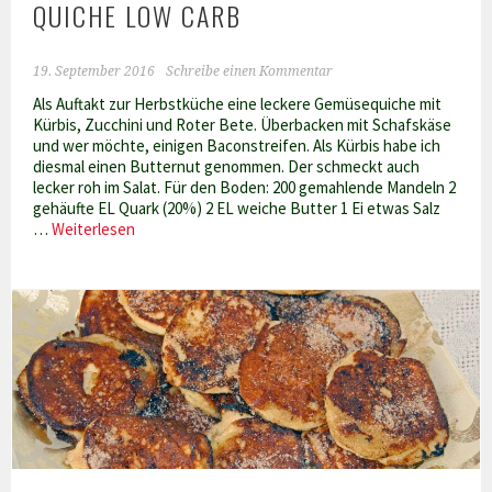
QUICHE LOW CARB
19. September 2016
Schreibe einen Kommentar
Als Auftakt zur Herbstküche eine leckere Gemüsequiche mit
Kürbis, Zucchini und Roter Bete. Überbacken mit Schafskäse
und wer möchte, einigen Baconstreifen. Als Kürbis habe ich
diesmal einen Butternut genommen. Der schmeckt auch
lecker roh im Salat. Für den Boden: 200 gemahlende Mandeln 2
gehäufte EL Quark (20%) 2 EL weiche Butter 1 Ei etwas Salz
Herbstliche
…
Weiterlesen
Kürbis-
Gemüse
Quiche
low
carb