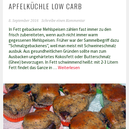
APFELKÜCHLE LOW CARB
8. September 2016
Schreibe einen Kommentar
In Fett gebackene Mehlspeisen zählen fast immer zu den
frisch zubereiteten, wenn auch nicht immer warm
gegessenen Mehlspeisen. Früher war der Sammelbegriff dazu
"Schmalzgebackenes", weil man meist mit Schweineschmalz
ausbuk. Aus gesundheitlichen Gründen sollte man zum
Ausbacken ungehärtetes Kokosfett oder Butterschmalz
(Ghee) bevorzugen. In Fett schwimmend heißt: mit 2-3 Litern
Apfelküchle
Fett findet das Ganze in …
Weiterlesen
Low
Carb