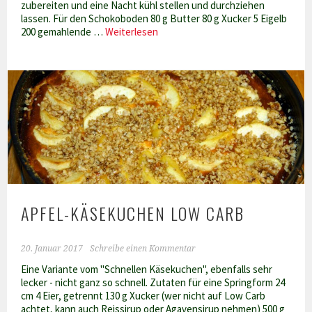
zubereiten und eine Nacht kühl stellen und durchziehen
lassen. Für den Schokoboden 80 g Butter 80 g Xucker 5 Eigelb
Eierlikör-
200 gemahlende …
Weiterlesen
Torte
(fast)
Low
Carb
APFEL-KÄSEKUCHEN LOW CARB
20. Januar 2017
Schreibe einen Kommentar
Eine Variante vom "Schnellen Käsekuchen", ebenfalls sehr
lecker - nicht ganz so schnell. Zutaten für eine Springform 24
cm 4 Eier, getrennt 130 g Xucker (wer nicht auf Low Carb
achtet, kann auch Reissirup oder Agavensirup nehmen) 500 g