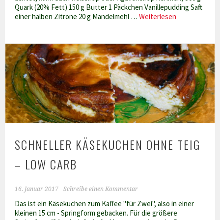
Quark (20% Fett) 150 g Butter 1 Päckchen Vanillepudding Saft
Apfel-
einer halben Zitrone 20 g Mandelmehl …
Weiterlesen
Käsekuchen
Low
Carb
SCHNELLER KÄSEKUCHEN OHNE TEIG
– LOW CARB
16. Januar 2017
Schreibe einen Kommentar
Das ist ein Käsekuchen zum Kaffee "für Zwei", also in einer
kleinen 15 cm - Springform gebacken. Für die größere