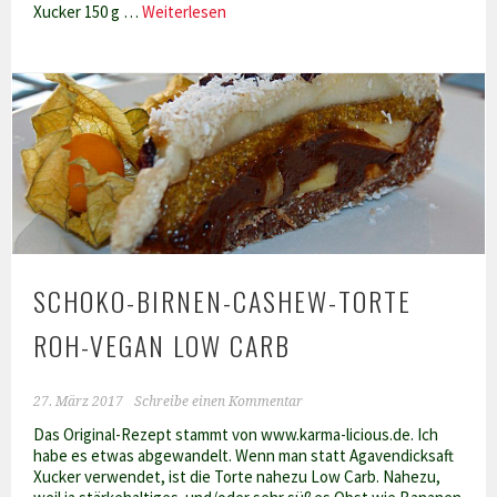
Kirschmarzipan-
Xucker 150 g …
Weiterlesen
Guglhupf
„Less
Carb“
SCHOKO-BIRNEN-CASHEW-TORTE
ROH-VEGAN LOW CARB
27. März 2017
Schreibe einen Kommentar
Das Original-Rezept stammt von www.karma-licious.de. Ich
habe es etwas abgewandelt. Wenn man statt Agavendicksaft
Xucker verwendet, ist die Torte nahezu Low Carb. Nahezu,