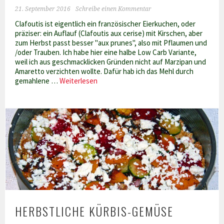
21. September 2016
Schreibe einen Kommentar
Clafoutis ist eigentlich ein französischer Eierkuchen, oder
präziser: ein Auflauf (Clafoutis aux cerise) mit Kirschen, aber
zum Herbst passt besser "aux prunes", also mit Pflaumen und
/oder Trauben. Ich habe hier eine halbe Low Carb Variante,
weil ich aus geschmacklicken Gründen nicht auf Marzipan und
Amaretto verzichten wollte. Dafür hab ich das Mehl durch
Clafoutis
gemahlene …
Weiterlesen
mit
Pflaumen
und
Trauben
Low
Carb
HERBSTLICHE KÜRBIS-GEMÜSE