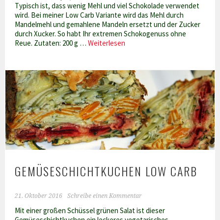
Typisch ist, dass wenig Mehl und viel Schokolade verwendet
wird. Bei meiner Low Carb Variante wird das Mehl durch
Mandelmehl und gemahlene Mandeln ersetzt und der Zucker
durch Xucker. So habt Ihr extremen Schokogenuss ohne
Gâteau
Reue. Zutaten: 200 g …
Weiterlesen
au
chocolat
Low
Carb
GEMÜSESCHICHTKUCHEN LOW CARB
21. Oktober 2016
Schreibe einen Kommentar
Mit einer großen Schüssel grünen Salat ist dieser
Gemüseschichtkuchen ein leckeres vegetarisches