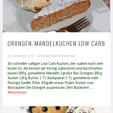
ORANGEN-MANDELKUCHEN LOW CARB
13. November 2017
Schreibe einen Kommentar
Ein schneller saftiger Low Carb Kuchen, der zudem noch sehr
lecker ist. Am besten am Vortag zubereiten und durchziehen
lassen 300 g gemahlene Mandeln 2 große Bio-Orangen 200 g
Xucker 120 g Butter 1 TL Backpulver 1 TL gemahlene oder
flüssige Vanille 4 Eier 4 Eigelb etwas Puder-Xucker zum
Bestäuben Die Orangen auspressen. Den Backofen …
Orangen-
Weiterlesen
Mandelkuchen
Low
Carb