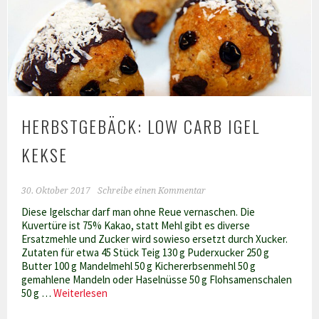
HERBSTGEBÄCK: LOW CARB IGEL
KEKSE
30. Oktober 2017
Schreibe einen Kommentar
Diese Igelschar darf man ohne Reue vernaschen. Die
Kuvertüre ist 75% Kakao, statt Mehl gibt es diverse
Ersatzmehle und Zucker wird sowieso ersetzt durch Xucker.
Zutaten für etwa 45 Stück Teig 130 g Puderxucker 250 g
Butter 100 g Mandelmehl 50 g Kichererbsenmehl 50 g
gemahlene Mandeln oder Haselnüsse 50 g Flohsamenschalen
Herbstgebäck:
50 g …
Weiterlesen
Low