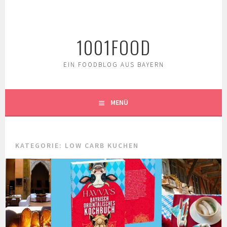
Springe
zum
Inhalt
1001FOOD
EIN FOODBLOG AUS BAYERN
MENÜ
KATEGORIE:
LOW CARB KUCHEN