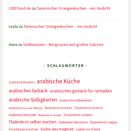
1001food.de
zu
Tunesischer Orangenkuchen – ein Gedicht
Leyla
zu
Tunesischer Orangenkuchen – ein Gedicht
Anna
zu
Südtunesien – Bergoasen und großer Salzsee
- SCHLAGWÖRTER -
arabische Küche
arabische Desserts
arabisches Gebäck
arabisches gebäck für ramadan
arabische Süßigkeiten
arabische süßspeisen
fladenbrot backen
Fladenbrot einfach
fladenbrot aus der Pfanne
Fladenbrot rezepte
fladenbrot ohne hefe
fladenbrot rezept
Fladenbrot selber machen
fladenbrot vegan
fladenbrot thermomix
küche des maghreb
Frischkäse machen
Leben im Orient