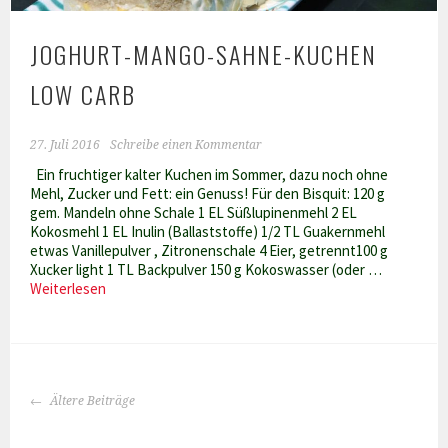
JOGHURT-MANGO-SAHNE-KUCHEN
LOW CARB
27. Juli 2016
Schreibe einen Kommentar
Ein fruchtiger kalter Kuchen im Sommer, dazu noch ohne
Mehl, Zucker und Fett: ein Genuss! Für den Bisquit: 120 g
gem. Mandeln ohne Schale 1 EL Süßlupinenmehl 2 EL
Kokosmehl 1 EL Inulin (Ballaststoffe) 1/2 TL Guakernmehl
etwas Vanillepulver , Zitronenschale 4 Eier, getrennt100 g
Xucker light 1 TL Backpulver 150 g Kokoswasser (oder …
Joghurt-
Weiterlesen
Mango-
Sahne-
Kuchen
Low
Carb
BEITRAGS-
Ältere Beiträge
NAVIGATION