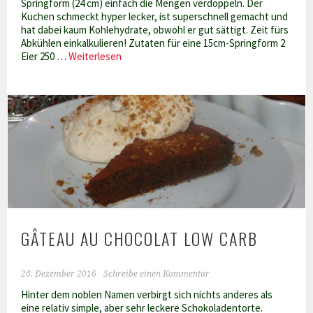
Springform (24 cm) einfach die Mengen verdoppeln. Der
Kuchen schmeckt hyper lecker, ist superschnell gemacht und
hat dabei kaum Kohlehydrate, obwohl er gut sättigt. Zeit fürs
Abkühlen einkalkulieren! Zutaten für eine 15cm-Springform 2
Schneller
Eier 250 …
Weiterlesen
Käsekuchen
ohne
Teig
–
Low
Carb
GÂTEAU AU CHOCOLAT LOW CARB
26. Dezember 2016
Schreibe einen Kommentar
Hinter dem noblen Namen verbirgt sich nichts anderes als
eine relativ simple, aber sehr leckere Schokoladentorte.