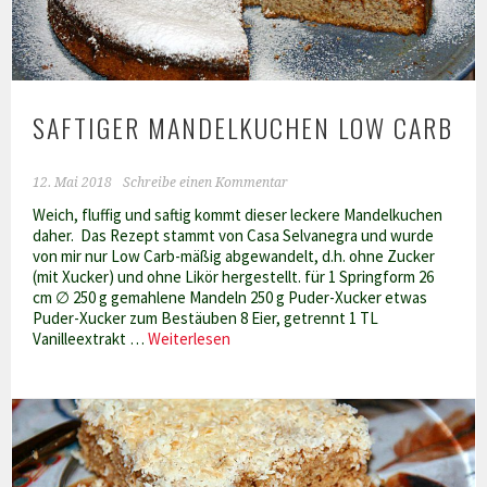
SAFTIGER MANDELKUCHEN LOW CARB
12. Mai 2018
Schreibe einen Kommentar
Weich, fluffig und saftig kommt dieser leckere Mandelkuchen
daher. Das Rezept stammt von Casa Selvanegra und wurde
von mir nur Low Carb-mäßig abgewandelt, d.h. ohne Zucker
(mit Xucker) und ohne Likör hergestellt. für 1 Springform 26
cm ∅ 250 g gemahlene Mandeln 250 g Puder-Xucker etwas
Puder-Xucker zum Bestäuben 8 Eier, getrennt 1 TL
Saftiger
Vanilleextrakt …
Weiterlesen
Mandelkuchen
low
carb