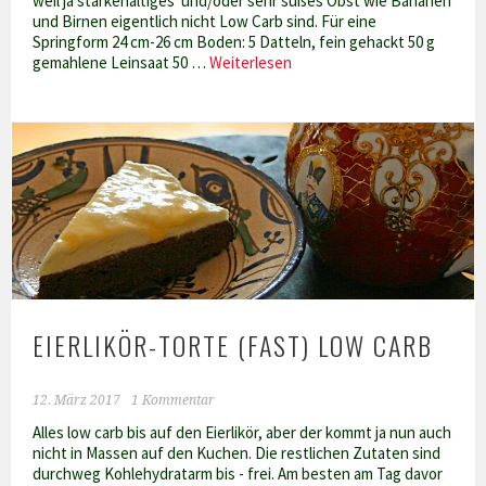
weil ja stärkehaltiges und/oder sehr süßes Obst wie Bananen
und Birnen eigentlich nicht Low Carb sind. Für eine
Springform 24 cm-26 cm Boden: 5 Datteln, fein gehackt 50 g
Schoko-
gemahlene Leinsaat 50 …
Weiterlesen
Birnen-
Cashew-
Torte
roh-
vegan
Low
Carb
EIERLIKÖR-TORTE (FAST) LOW CARB
12. März 2017
1 Kommentar
Alles low carb bis auf den Eierlikör, aber der kommt ja nun auch
nicht in Massen auf den Kuchen. Die restlichen Zutaten sind
durchweg Kohlehydratarm bis - frei. Am besten am Tag davor