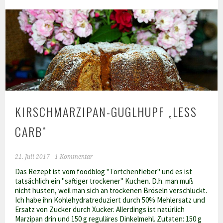
Carb
Igel
Kekse
KIRSCHMARZIPAN-GUGLHUPF „LESS
CARB“
21. Juli 2017
1 Kommentar
Das Rezept ist vom foodblog "Törtchenfieber" und es ist
tatsächlich ein "saftiger trockener" Kuchen. D.h. man muß
nicht husten, weil man sich an trockenen Bröseln verschluckt.
Ich habe ihn Kohlehydratreduziert durch 50% Mehlersatz und
Ersatz von Zucker durch Xucker. Allerdings ist natürlich
Marzipan drin und 150 g reguläres Dinkelmehl. Zutaten: 150 g