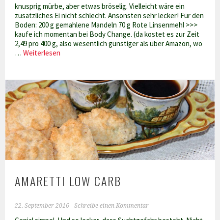
knusprig mürbe, aber etwas bröselig. Vielleicht wäre ein
zusätzliches Ei nicht schlecht. Ansonsten sehr lecker! Für den
Boden: 200 g gemahlene Mandeln 70 g Rote Linsenmehl >>>
kaufe ich momentan bei Body Change. (da kostet es zur Zeit
2,49 pro 400 g, also wesentlich günstiger als über Amazon, wo
Birnen-
…
Weiterlesen
Käse-
Kuchen
Low
Carb
AMARETTI LOW CARB
22. September 2016
Schreibe einen Kommentar