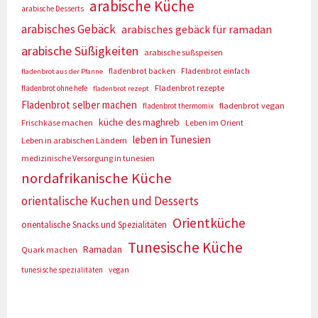
arabische Küche
arabische Desserts
arabisches Gebäck
arabisches gebäck für ramadan
arabische Süßigkeiten
arabische süßspeisen
fladenbrot backen
Fladenbrot einfach
fladenbrot aus der Pfanne
Fladenbrot rezepte
fladenbrot ohne hefe
fladenbrot rezept
Fladenbrot selber machen
fladenbrot vegan
fladenbrot thermomix
küche des maghreb
Frischkäse machen
Leben im Orient
leben in Tunesien
Leben in arabischen Ländern
medizinische Versorgung in tunesien
nordafrikanische Küche
orientalische Kuchen und Desserts
Orientküche
orientalische Snacks und Spezialitäten
Tunesische Küche
Ramadan
Quark machen
tunesische spezialitäten
vegan