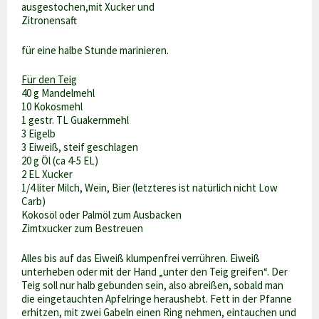
ausgestochen,mit Xucker und
Zitronensaft
für eine halbe Stunde marinieren.
Für den Teig
40 g Mandelmehl
10 Kokosmehl
1 gestr. TL Guakernmehl
3 Eigelb
3 Eiweiß, steif geschlagen
20 g Öl (ca 4-5 EL)
2 EL Xucker
1/4 liter Milch, Wein, Bier (letzteres ist natürlich nicht Low
Carb)
Kokosöl oder Palmöl zum Ausbacken
Zimtxucker zum Bestreuen
Alles bis auf das Eiweiß klumpenfrei verrühren. Eiweiß
unterheben oder mit der Hand „unter den Teig greifen“. Der
Teig soll nur halb gebunden sein, also abreißen, sobald man
die eingetauchten Apfelringe heraushebt. Fett in der Pfanne
erhitzen, mit zwei Gabeln einen Ring nehmen, eintauchen und