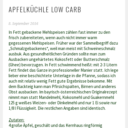
APFELKÜCHLE LOW CARB
8. September 2016
In Fett gebackene Mehlspeisen zählen fast immer zu den
frisch zubereiteten, wenn auch nicht immer warm
gegessenen Mehlspeisen. Früher war der Sammelbegriff dazu
„Schmalzgebackenes“, weil man meist mit Schweineschmalz
ausbuk. Aus gesundheitlichen Gründen sollte man zum
Ausbacken ungehärtetes Kokosfett oder Butterschmalz
(Ghee) bevorzugen. In Fett schwimmend heißt: mit 2-3 Litern
Fett findet das Ganze in professioneller Manier statt. Ich lege
lieber eine beschichtete Unterlage in die Pfanne, sodass ich
auch mit relativ wenig Fett gute Ergebnisse bekomme. Mit
dem Backteig kann man Pfirsichspalten, Birnen und anderes
Obst ausbacken. Im bayrisch-österreichischen Originalrezept
nimmt man statt Mandelmehl, Kokosmehl und Guakernmehl
125 g weißes Weizen- oder Dinkelmehl und nur 1 Ei sowie nur
1/8 l Flüssigkeit. Die restlichen Angaben sind identisch.
Zutaten:
4 große Äpfel, geschält und das Kernhaus ringförmig