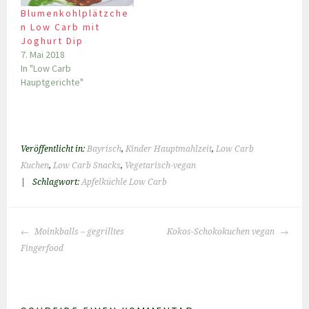
Blumenkohlplätzche
n Low Carb mit
Joghurt Dip
7. Mai 2018
In "Low Carb
Hauptgerichte"
Veröffentlicht in:
Bayrisch
,
Kinder Hauptmahlzeit
,
Low Carb
Kuchen
,
Low Carb Snacks
,
Vegetarisch-vegan
|
Schlagwort:
Apfelküchle Low Carb
BEITRAGS-
Moinkballs – gegrilltes
Kokos-Schokokuchen vegan
NAVIGATION
Fingerfood