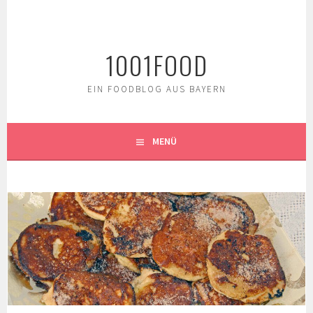
Springe
zum
Inhalt
1001FOOD
EIN FOODBLOG AUS BAYERN
MENÜ