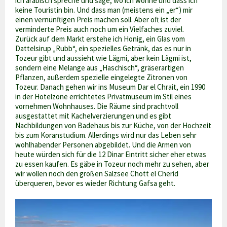
ich arabisch spreche und sage, wo ich wohne und dass ich
keine Touristin bin. Und dass man (meistens ein „er“) mir
einen vernünftigen Preis machen soll. Aber oft ist der
verminderte Preis auch noch um ein Vielfaches zuviel.
Zurück auf dem Markt erstehe ich Honig, ein Glas vom
Dattelsirup „Rubb“, ein spezielles Getränk, das es nur in
Tozeur gibt und aussieht wie Lägmi, aber kein Lägmi ist,
sondern eine Melange aus „Haschisch“, gräserartigen
Pflanzen, außerdem spezielle eingelegte Zitronen von
Tozeur. Danach gehen wir ins Museum Dar el Chrait, ein 1990
in der Hotelzone errichtetes Privatmuseum im Stil eines
vornehmen Wohnhauses. Die Räume sind prachtvoll
ausgestattet mit Kachelverzierungen und es gibt
Nachbildungen von Badehaus bis zur Küche, von der Hochzeit
bis zum Koranstudium. Allerdings wird nur das Leben sehr
wohlhabender Personen abgebildet. Und die Armen von
heute würden sich für die 12 Dinar Eintritt sicher eher etwas
zu essen kaufen. Es gäbe in Tozeur noch mehr zu sehen, aber
wir wollen noch den großen Salzsee Chott el Cherid
überqueren, bevor es wieder Richtung Gafsa geht.