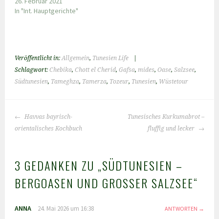
26. Februar 2021
In "Int. Hauptgerichte"
Veröffentlicht in:
Allgemein
,
Tunesien Life
|
Schlagwort:
Chebika
,
Chott el Cherid
,
Gafsa
,
mides
,
Oase
,
Salzsee
,
Südtunesien
,
Tameghza
,
Tamerza
,
Tozeur
,
Tunesien
,
Wüstetour
BEITRAGS-
Havvas bayrisch-
Tunesisches Kurkumabrot –
NAVIGATION
orientalisches Kochbuch
fluffig und lecker
3 GEDANKEN ZU „
SÜDTUNESIEN –
BERGOASEN UND GROSSER SALZSEE
“
ANNA
24. Mai 2026 um 16:38
ANTWORTEN