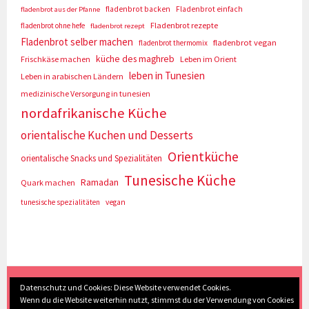
fladenbrot backen
Fladenbrot einfach
fladenbrot aus der Pfanne
Fladenbrot rezepte
fladenbrot ohne hefe
fladenbrot rezept
Fladenbrot selber machen
fladenbrot vegan
fladenbrot thermomix
küche des maghreb
Frischkäse machen
Leben im Orient
leben in Tunesien
Leben in arabischen Ländern
medizinische Versorgung in tunesien
nordafrikanische Küche
orientalische Kuchen und Desserts
Orientküche
orientalische Snacks und Spezialitäten
Tunesische Küche
Ramadan
Quark machen
tunesische spezialitäten
vegan
(c) Eva Seyberth
|
Home
|
Impressum/Datenschutz
|
Datenschutz und Cookies: Diese Website verwendet Cookies.
Wenn du die Website weiterhin nutzt, stimmst du der Verwendung von Cookies
Inhaltsverzeichnis
|
Kontakt
|
Nach Oben