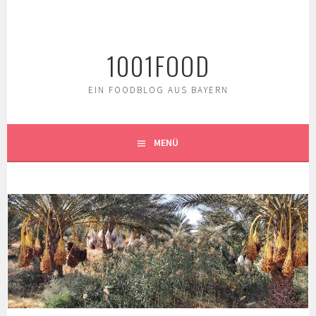
Springe
zum
Inhalt
1001FOOD
EIN FOODBLOG AUS BAYERN
MENÜ