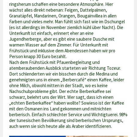
ringsherum schaffen eine besondere Atmosphäre. Hier
wächst alles direkt nebenan: Feigen, Dattelpalmen,
Granatäpfel, Mandarinen, Orangen, Bougainvillea in allen
Farben und vieles mehr. Man fühlt sich fast wie im Dschungel
(es ist allerdings im November ziemlich kühl über Nacht). Die
Unterkunft ist einfach, erinnert eher an eine
Jugendherberge, aber es gibt eine saubere Dusche mit
warmen Wasser auf dem Zimmer. Für Unterkunft mit
Frühstück und inklusive dem Abendessen haben wir pro
Person knapp 30 Euro bezahlt.
Nach dem Frühstück mit Pfauenbegleitung und
atemberaubenden Ausblick starteten wir Richtung Tozeur.
Dort schlenderten wir ein bisschen durch die Medina und
genehmigten uns in einem „Berbercafé“ einen Kaffee, leider
ohne Milch, obwohl mitten in der Stadt, wo es keine
Nachschubprobleme gibt. Der echte Berberkaffee sei
schwarz, belehrt uns der Wirt. Wer sagt, dass ich einen
„echten Berberkaffee“ haben wollte? Sowieso ist der Kaffee
mit den Osmanen ins Land gekommen und mitnichten
berberisch. Einfach schlechter Service und Wichtigtuerei. 98%
der tunesischen Bevölkerung sind berberischen Ursprungs,
auch wenn sie sich heute alle als Araber identifizieren.