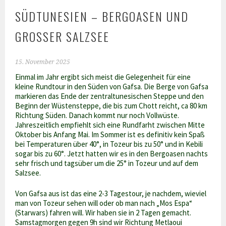
SÜDTUNESIEN – BERGOASEN UND
GROSSER SALZSEE
15. November 2025
Einmal im Jahr ergibt sich meist die Gelegenheit für eine
kleine Rundtour in den Süden von Gafsa. Die Berge von Gafsa
markieren das Ende der zentraltunesischen Steppe und den
Beginn der Wüstensteppe, die bis zum Chott reicht, ca 80 km
Richtung Süden. Danach kommt nur noch Vollwüste.
Jahreszeitlich empfiehlt sich eine Rundfarht zwischen Mitte
Oktober bis Anfang Mai. Im Sommer ist es definitiv kein Spaß
bei Temperaturen über 40°, in Tozeur bis zu 50° und in Kebili
sogar bis zu 60°. Jetzt hatten wir es in den Bergoasen nachts
sehr frisch und tagsüber um die 25° in Tozeur und auf dem
Salzsee.
Von Gafsa aus ist das eine 2-3 Tagestour, je nachdem, wieviel
man von Tozeur sehen will oder ob man nach „Mos Espa“
(Starwars) fahren will. Wir haben sie in 2 Tagen gemacht.
Samstagmorgen gegen 9h sind wir Richtung Metlaoui