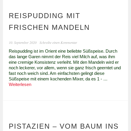
REISPUDDING MIT
FRISCHEN MANDELN
10. September 2020
Schreibe einen Kommentar
Reispudding ist im Orient eine beliebte Süßspeise. Durch
das lange Garen nimmt der Reis viel Milch auf, was ihm
eine cremige Konsistenz verleiht. Mit den Mandeln wird er
noch leckerer, vor allem, wenn sie ganz frisch geerntet und
fast noch weich sind. Am einfachsten gelingt diese
Süßspeise mit einem kochenden Mixer, da es 1 - …
Reispudding
Weiterlesen
mit
frischen
Mandeln
PISTAZIEN – VOM BAUM INS