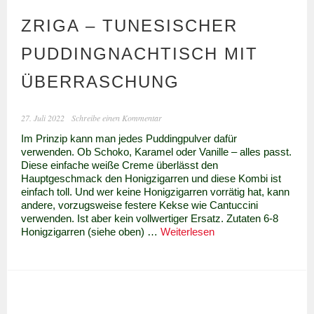
ZRIGA – TUNESISCHER
PUDDINGNACHTISCH MIT
ÜBERRASCHUNG
27. Juli 2022
Schreibe einen Kommentar
Im Prinzip kann man jedes Puddingpulver dafür
verwenden. Ob Schoko, Karamel oder Vanille – alles passt.
Diese einfache weiße Creme überlässt den
Hauptgeschmack den Honigzigarren und diese Kombi ist
einfach toll. Und wer keine Honigzigarren vorrätig hat, kann
andere, vorzugsweise festere Kekse wie Cantuccini
verwenden. Ist aber kein vollwertiger Ersatz. Zutaten 6-8
Zriga
Honigzigarren (siehe oben) …
Weiterlesen
–
Tunesischer
Puddingnachtisch
mit
Überraschung