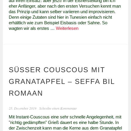
auf ihren Einsatz: aber jetzt! In der Eisherstellung bin ich
eher Anfänger, aber nach den ersten Versuchen kennt man
das Prinzip und kann selber variieren und improvisieren.
Denn einige Zutaten sind hier in Tunesien einfach nicht
erhältlich wie zum Beispiel Eisbasis oder Sahne. So
Sommer!
wagten wir als erstes …
Weiterlesen
Eis
!!!
SÜSSER COUSCOUS MIT G
RANATAPFEL – SEFFA BIL R
OMAAN
25. Dezember 2019
Schreibe einen Kommentar
Mit Instant-Couscous eine sehr schnelle Angelegenheit, mit
"richtig gedämpften" Grieß dauert es eine halbe Stunde. In
der Zwischenzeit kann man die Kerne aus dem Granatapfel