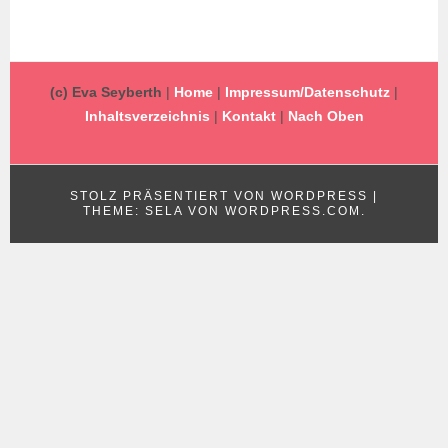
(c) Eva Seyberth
|
Home
|
Impressum/Datenschutz
|
Inhaltsverzeichnis
|
Kontakt
|
Nach Oben
STOLZ PRÄSENTIERT VON WORDPRESS
|
THEME: SELA VON
WORDPRESS.COM
.