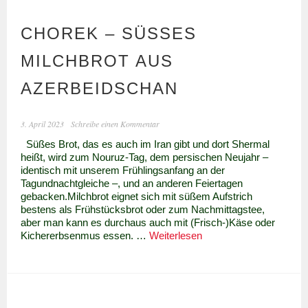
CHOREK – SÜSSES M
ILCHBROT AUS A
ZERBEIDSCHAN
3. April 2023
Schreibe einen Kommentar
Süßes Brot, das es auch im Iran gibt und dort Shermal
heißt, wird zum Nouruz-Tag, dem persischen Neujahr –
identisch mit unserem Frühlingsanfang an der
Tagundnachtgleiche –, und an anderen Feiertagen
gebacken.Milchbrot eignet sich mit süßem Aufstrich
bestens als Frühstücksbrot oder zum Nachmittagstee,
aber man kann es durchaus auch mit (Frisch-)Käse oder
Chorek
Kichererbsenmus essen. …
Weiterlesen
–
süßes
Milchbrot
aus
Azerbeidschan