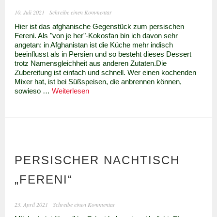
10. Juli 2021
Schreibe einen Kommentar
Hier ist das afghanische Gegenstück zum persischen
Fereni. Als "von je her"-Kokosfan bin ich davon sehr
angetan: in Afghanistan ist die Küche mehr indisch
beeinflusst als in Persien und so besteht dieses Dessert
trotz Namensgleichheit aus anderen Zutaten.Die
Zubereitung ist einfach und schnell. Wer einen kochenden
Mixer hat, ist bei Süßspeisen, die anbrennen können,
Freni
sowieso …
Weiterlesen
–
afghanisches
Kokosdessert
PERSISCHER NACHTISCH
„FERENI“
23. April 2021
Schreibe einen Kommentar