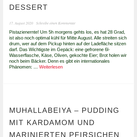
DESSERT
17. August 2020
Schreibe einen Kommentar
Pistazienernte! Um 5h morgens gehts los, es hat 28 Grad,
ist also noch optimal kühl für Mitte August. Alle streiten sich
drum, wer auf dem Pickup hinten auf der Ladefläche sitzen
darf. Das Wichtigste im Gepäck: eine gefrorene 6l-
Wasserflasche, Käse, Oliven, gekochte Eier; Brot holen wir
noch beim Bäcker. Denn es gibt ein internationales
Pistazien
Phänomen: …
Weiterlesen
–
vom
Baum
ins
Dessert
MUHALLABEIYA – PUDDING
MIT KARDAMOM UND
MARINIERTEN PFIRSICHEN