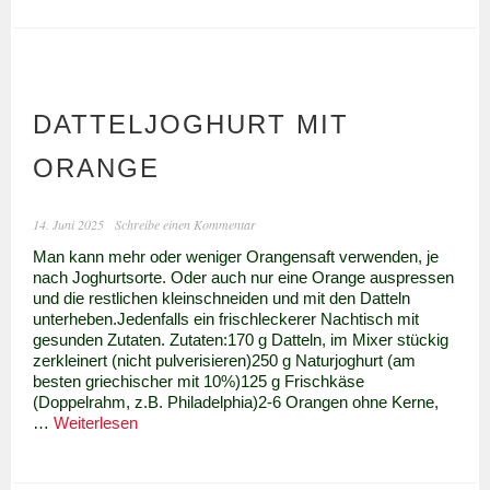
orientalisches
Kochbuch
DATTELJOGHURT MIT
ORANGE
14. Juni 2025
Schreibe einen Kommentar
Man kann mehr oder weniger Orangensaft verwenden, je
nach Joghurtsorte. Oder auch nur eine Orange auspressen
und die restlichen kleinschneiden und mit den Datteln
unterheben.Jedenfalls ein frischleckerer Nachtisch mit
gesunden Zutaten. Zutaten:170 g Datteln, im Mixer stückig
zerkleinert (nicht pulverisieren)250 g Naturjoghurt (am
besten griechischer mit 10%)125 g Frischkäse
(Doppelrahm, z.B. Philadelphia)2-6 Orangen ohne Kerne,
Datteljoghurt
…
Weiterlesen
mit
Orange