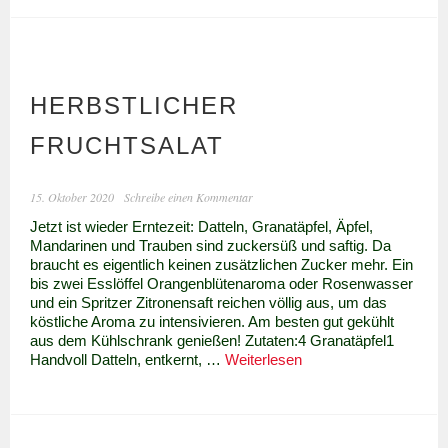
Assida
bufrewa
HERBSTLICHER
FRUCHTSALAT
15. Oktober 2020
Schreibe einen Kommentar
Jetzt ist wieder Erntezeit: Datteln, Granatäpfel, Äpfel,
Mandarinen und Trauben sind zuckersüß und saftig. Da
braucht es eigentlich keinen zusätzlichen Zucker mehr. Ein
bis zwei Esslöffel Orangenblütenaroma oder Rosenwasser
und ein Spritzer Zitronensaft reichen völlig aus, um das
köstliche Aroma zu intensivieren. Am besten gut gekühlt
aus dem Kühlschrank genießen! Zutaten:4 Granatäpfel1
Herbstlicher
Handvoll Datteln, entkernt, …
Weiterlesen
Fruchtsalat