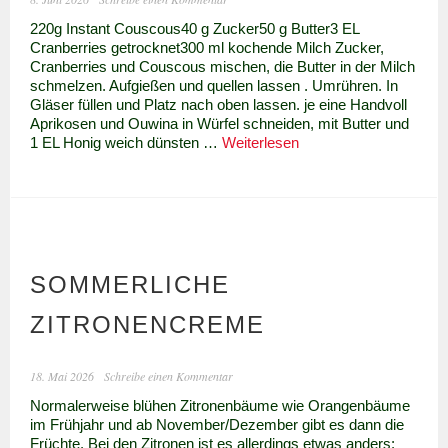
220g Instant Couscous40 g Zucker50 g Butter3 EL
Cranberries getrocknet300 ml kochende Milch Zucker,
Cranberries und Couscous mischen, die Butter in der Milch
schmelzen. Aufgießen und quellen lassen . Umrühren. In
Gläser füllen und Platz nach oben lassen. je eine Handvoll
Aprikosen und Ouwina in Würfel schneiden, mit Butter und
Süßer
1 EL Honig weich dünsten …
Weiterlesen
Couscous
–
Mesfouf
de
luxe
SOMMERLICHE
ZITRONENCREME
18. Mai 2026
Schreibe einen Kommentar
Normalerweise blühen Zitronenbäume wie Orangenbäume
im Frühjahr und ab November/Dezember gibt es dann die
Früchte. Bei den Zitronen ist es allerdings etwas anders: