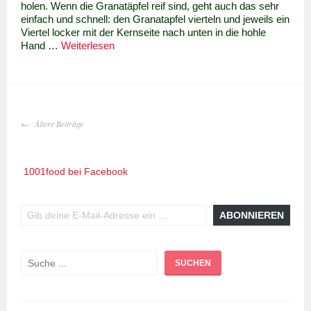
holen. Wenn die Granatäpfel reif sind, geht auch das sehr
einfach und schnell: den Granatapfel vierteln und jeweils ein
Viertel locker mit der Kernseite nach unten in die hohle
Süßer
Hand …
Weiterlesen
Couscous
mit
Granatapfel
–
Seffa
BEITRAGS-
Ältere Beiträge
bil
NAVIGATION
Romaan
1001food bei Facebook
Gib deine E-Mail-Adresse ein ...
ABONNIEREN
Suchen
SUCHEN