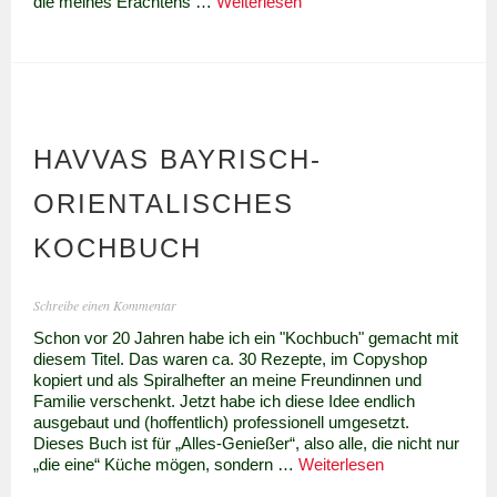
Orangencreme
die meines Erachtens …
Weiterlesen
-
Rezept
mit
frischen
Orangen
HAVVAS BAYRISCH-
ORIENTALISCHES
KOCHBUCH
Schreibe einen Kommentar
Schon vor 20 Jahren habe ich ein "Kochbuch" gemacht mit
diesem Titel. Das waren ca. 30 Rezepte, im Copyshop
kopiert und als Spiralhefter an meine Freundinnen und
Familie verschenkt. Jetzt habe ich diese Idee endlich
ausgebaut und (hoffentlich) professionell umgesetzt.
Dieses Buch ist für „Alles-Genießer“, also alle, die nicht nur
Havvas
„die eine“ Küche mögen, sondern …
Weiterlesen
bayrisch-