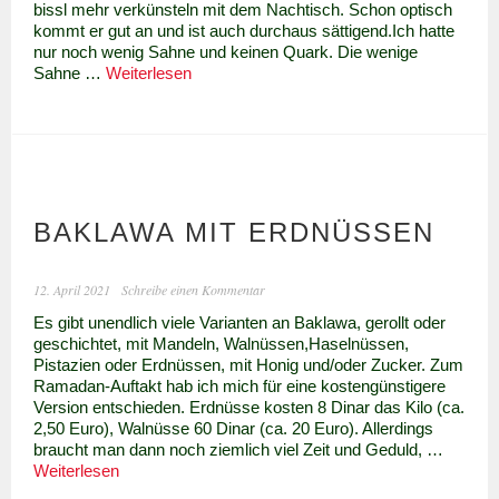
bissl mehr verkünsteln mit dem Nachtisch. Schon optisch
kommt er gut an und ist auch durchaus sättigend.Ich hatte
nur noch wenig Sahne und keinen Quark. Die wenige
Fluffiges
Sahne …
Weiterlesen
Erdbeer-
Dessert
BAKLAWA MIT ERDNÜSSEN
12. April 2021
Schreibe einen Kommentar
Es gibt unendlich viele Varianten an Baklawa, gerollt oder
geschichtet, mit Mandeln, Walnüssen,Haselnüssen,
Pistazien oder Erdnüssen, mit Honig und/oder Zucker. Zum
Ramadan-Auftakt hab ich mich für eine kostengünstigere
Version entschieden. Erdnüsse kosten 8 Dinar das Kilo (ca.
2,50 Euro), Walnüsse 60 Dinar (ca. 20 Euro). Allerdings
braucht man dann noch ziemlich viel Zeit und Geduld, …
Baklawa
Weiterlesen
mit