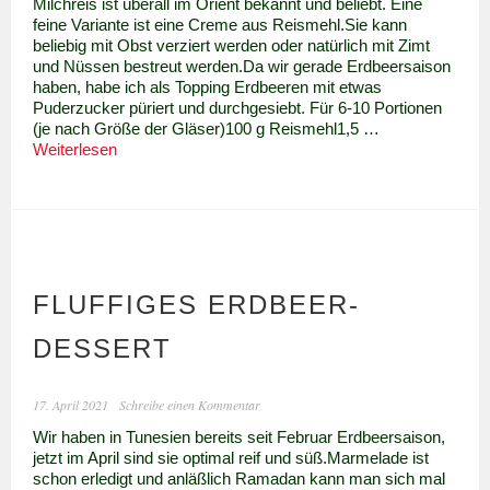
Milchreis ist überall im Orient bekannt und beliebt. Eine
feine Variante ist eine Creme aus Reismehl.Sie kann
beliebig mit Obst verziert werden oder natürlich mit Zimt
und Nüssen bestreut werden.Da wir gerade Erdbeersaison
haben, habe ich als Topping Erdbeeren mit etwas
Puderzucker püriert und durchgesiebt. Für 6-10 Portionen
(je nach Größe der Gläser)100 g Reismehl1,5 …
Persischer
Weiterlesen
Nachtisch
„Fereni“
FLUFFIGES ERDBEER-
DESSERT
17. April 2021
Schreibe einen Kommentar
Wir haben in Tunesien bereits seit Februar Erdbeersaison,
jetzt im April sind sie optimal reif und süß.Marmelade ist
schon erledigt und anläßlich Ramadan kann man sich mal