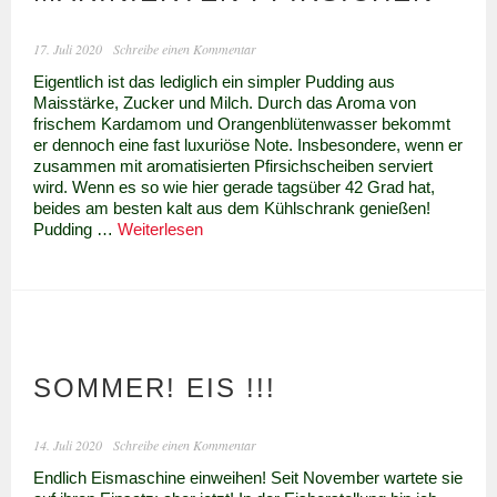
17. Juli 2020
Schreibe einen Kommentar
Eigentlich ist das lediglich ein simpler Pudding aus
Maisstärke, Zucker und Milch. Durch das Aroma von
frischem Kardamom und Orangenblütenwasser bekommt
er dennoch eine fast luxuriöse Note. Insbesondere, wenn er
zusammen mit aromatisierten Pfirsichscheiben serviert
wird. Wenn es so wie hier gerade tagsüber 42 Grad hat,
beides am besten kalt aus dem Kühlschrank genießen!
Muhallabeiya
Pudding …
Weiterlesen
–
Pudding
mit
Kardamom
und
marinierten
Pfirsichen
SOMMER! EIS !!!
14. Juli 2020
Schreibe einen Kommentar
Endlich Eismaschine einweihen! Seit November wartete sie