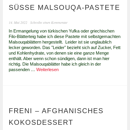
SÜSSE MALSOUQA-PASTETE
14. Mai 2022
Schreibe einen Kommentar
In Ermangelung von türkischen Yufka oder griechischen
Filo-Blätterteig habe ich diese Pastete mit selbstgemachten
Malsouqablättern hergestellt. Leider ist sie unglaublich
lecker geworden. Das "Leider" bezieht sich auf Zucker, Fett
und Kohlenhydrate, von denen sie eine ganze Menge
enthält. Aber wenn schon sündigen, dann ist man hier
richtig. Die Malsouqablätter habe ich gleich in der
Süße
passenden …
Weiterlesen
Malsouqa-
Pastete
FRENI – AFGHANISCHES
KOKOSDESSERT