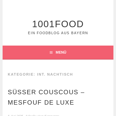
Springe
zum
Inhalt
1001FOOD
EIN FOODBLOG AUS BAYERN
MENÜ
KATEGORIE:
INT. NACHTISCH
SÜSSER COUSCOUS – M
ESFOUF DE LUXE
8. Juni 2026
Schreibe einen Kommentar