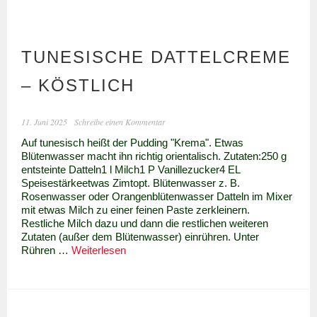
TUNESISCHE DATTELCREME
– KÖSTLICH
11. Juni 2025
Schreibe einen Kommentar
Auf tunesisch heißt der Pudding "Krema". Etwas
Blütenwasser macht ihn richtig orientalisch. Zutaten:250 g
entsteinte Datteln1 l Milch1 P Vanillezucker4 EL
Speisestärkeetwas Zimtopt. Blütenwasser z. B.
Rosenwasser oder Orangenblütenwasser Datteln im Mixer
mit etwas Milch zu einer feinen Paste zerkleinern.
Restliche Milch dazu und dann die restlichen weiteren
Zutaten (außer dem Blütenwasser) einrühren. Unter
Tunesische
Rühren …
Weiterlesen
Dattelcreme
–
köstlich