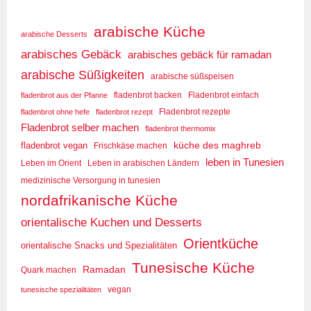
arabische Küche
arabische Desserts
arabisches Gebäck
arabisches gebäck für ramadan
arabische Süßigkeiten
arabische süßspeisen
fladenbrot aus der Pfanne
fladenbrot backen
Fladenbrot einfach
Fladenbrot rezepte
fladenbrot ohne hefe
fladenbrot rezept
Fladenbrot selber machen
fladenbrot thermomix
küche des maghreb
fladenbrot vegan
Frischkäse machen
leben in Tunesien
Leben im Orient
Leben in arabischen Ländern
medizinische Versorgung in tunesien
nordafrikanische Küche
orientalische Kuchen und Desserts
Orientküche
orientalische Snacks und Spezialitäten
Tunesische Küche
Ramadan
Quark machen
tunesische spezialitäten
vegan