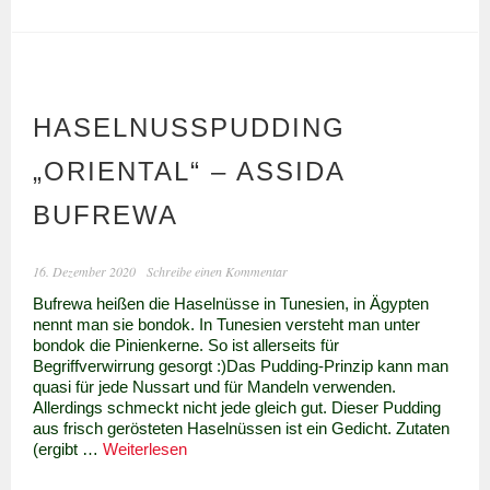
Erdnüssen
HASELNUSSPUDDING
„ORIENTAL“ – ASSIDA
BUFREWA
16. Dezember 2020
Schreibe einen Kommentar
Bufrewa heißen die Haselnüsse in Tunesien, in Ägypten
nennt man sie bondok. In Tunesien versteht man unter
bondok die Pinienkerne. So ist allerseits für
Begriffverwirrung gesorgt :)Das Pudding-Prinzip kann man
quasi für jede Nussart und für Mandeln verwenden.
Allerdings schmeckt nicht jede gleich gut. Dieser Pudding
aus frisch gerösteten Haselnüssen ist ein Gedicht. Zutaten
Haselnusspudding
(ergibt …
Weiterlesen
„Oriental“
–