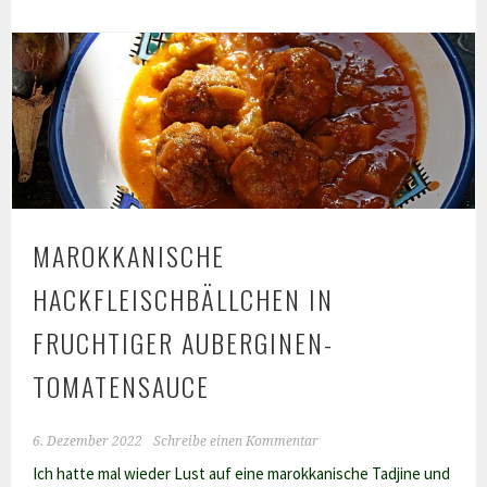
aus
dem
Ofen
MAROKKANISCHE
HACKFLEISCHBÄLLCHEN IN
FRUCHTIGER AUBERGINEN-
TOMATENSAUCE
6. Dezember 2022
Schreibe einen Kommentar
Ich hatte mal wieder Lust auf eine marokkanische Tadjine und