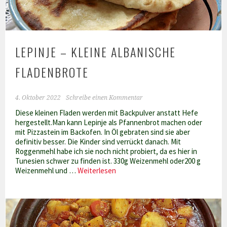
LEPINJE – KLEINE ALBANISCHE
FLADENBROTE
4. Oktober 2022
Schreibe einen Kommentar
Diese kleinen Fladen werden mit Backpulver anstatt Hefe
hergestellt.Man kann Lepinje als Pfannenbrot machen oder
mit Pizzastein im Backofen. In Öl gebraten sind sie aber
definitiv besser. Die Kinder sind verrückt danach. Mit
Roggenmehl habe ich sie noch nicht probiert, da es hier in
Tunesien schwer zu finden ist. 330g Weizenmehl oder200 g
Lepinje
Weizenmehl und …
Weiterlesen
–
kleine
albanische
Fladenbrote