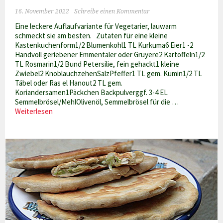
16. November 2022
Schreibe einen Kommentar
Eine leckere Auflaufvariante für Vegetarier, lauwarm
schmeckt sie am besten. Zutaten für eine kleine
Kastenkuchenform1/2 Blumenkohl1 TL Kurkuma6 Eier1 -2
Handvoll geriebener Emmentaler oder Gruyere2 Kartoffeln1/2
TL Rosmarin1/2 Bund Petersilie, fein gehackt1 kleine
Zwiebel2 KnoblauchzehenSalzPfeffer1 TL gem. Kumin1/2 TL
Täbel oder Ras el Hanout2 TL gem.
Koriandersamen1Päckchen Backpulverggf. 3-4 EL
Semmelbrösel/MehlOlivenöl, Semmelbrösel für die …
Tunesischer
Weiterlesen
Blumenkohlauflauf
–
Tadschien
bruclu