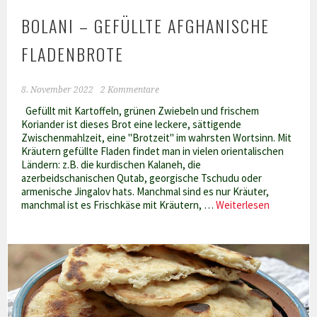
BOLANI – GEFÜLLTE AFGHANISCHE
FLADENBROTE
8. November 2022
2 Kommentare
Gefüllt mit Kartoffeln, grünen Zwiebeln und frischem
Koriander ist dieses Brot eine leckere, sättigende
Zwischenmahlzeit, eine "Brotzeit" im wahrsten Wortsinn. Mit
Kräutern gefüllte Fladen findet man in vielen orientalischen
Ländern: z.B. die kurdischen Kalaneh, die
azerbeidschanischen Qutab, georgische Tschudu oder
armenische Jingalov hats. Manchmal sind es nur Kräuter,
Bolani
manchmal ist es Frischkäse mit Kräutern, …
Weiterlesen
–
gefüllte
afghanisc
Fladenbro