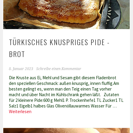
TÜRKISCHES KNUSPRIGES PIDE -
BROT
8. Januar 2023
Schreibe einen Kommentar
Die Kruste aus Ei, Mehl und Sesam gibt diesem Fladenbrot
den speziellen Geschmack: außen knusprig, innen fluffig.Am
besten gelingt es, wenn man den Teig einen Tag vorher
macht und über Nacht im Kühlschrank gehen läßt. Zutaten
für 2 kleinere Pide:600 g Mehl1 P. Trockenhefe1 TL Zucker1 TL
Salz1 Eigelb1 halbes Glas Olivenöllauwarmes Wasser Für …
Türkisches
Weiterlesen
knuspriges
Pide
-