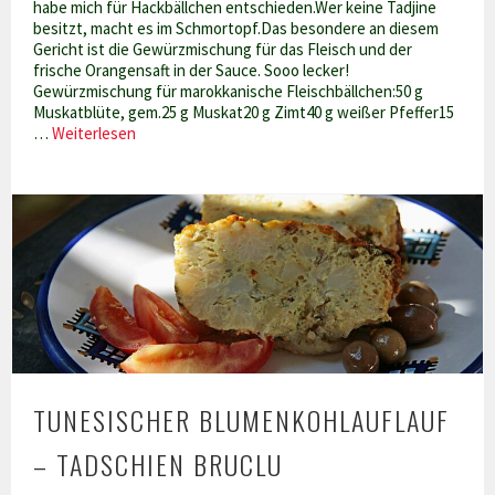
habe mich für Hackbällchen entschieden.Wer keine Tadjine
besitzt, macht es im Schmortopf.Das besondere an diesem
Gericht ist die Gewürzmischung für das Fleisch und der
frische Orangensaft in der Sauce. Sooo lecker!
Gewürzmischung für marokkanische Fleischbällchen:50 g
Muskatblüte, gem.25 g Muskat20 g Zimt40 g weißer Pfeffer15
Marokkanische
…
Weiterlesen
Hackfleischbällchen
in
fruchtiger
Auberginen-
Tomatensauce
TUNESISCHER BLUMENKOHLAUFLAUF
– TADSCHIEN BRUCLU