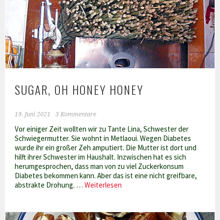
SUGAR, OH HONEY HONEY
19. Juni 2021
3 Kommentare
Vor einiger Zeit wollten wir zu Tante Lina, Schwester der
Schwiegermutter. Sie wohnt in Metlaoui. Wegen Diabetes
wurde ihr ein großer Zeh amputiert. Die Mutter ist dort und
hilft ihrer Schwester im Haushalt. Inzwischen hat es sich
herumgesprochen, dass man von zu viel Zuckerkonsum
Diabetes bekommen kann. Aber das ist eine nicht greifbare,
Sugar,
abstrakte Drohung. …
Weiterlesen
oh
honey
honey