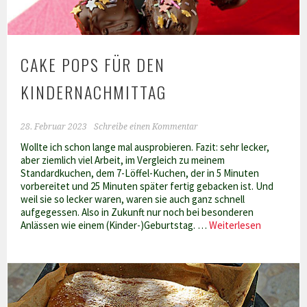
CAKE POPS FÜR DEN
KINDERNACHMITTAG
28. Februar 2023
Schreibe einen Kommentar
Wollte ich schon lange mal ausprobieren. Fazit: sehr lecker,
aber ziemlich viel Arbeit, im Vergleich zu meinem
Standardkuchen, dem 7-Löffel-Kuchen, der in 5 Minuten
vorbereitet und 25 Minuten später fertig gebacken ist. Und
weil sie so lecker waren, waren sie auch ganz schnell
aufgegessen. Also in Zukunft nur noch bei besonderen
Cake
Anlässen wie einem (Kinder-)Geburtstag. …
Weiterlesen
pops
für
den
Kindernac