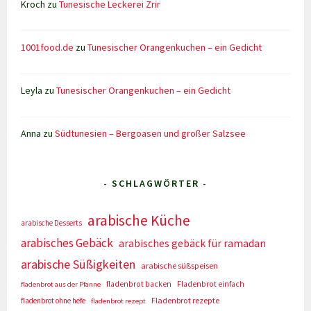
Kroch
zu
Tunesische Leckerei Zrir
1001food.de
zu
Tunesischer Orangenkuchen – ein Gedicht
Leyla
zu
Tunesischer Orangenkuchen – ein Gedicht
Anna
zu
Südtunesien – Bergoasen und großer Salzsee
- SCHLAGWÖRTER -
arabische Küche
arabische Desserts
arabisches Gebäck
arabisches gebäck für ramadan
arabische Süßigkeiten
arabische süßspeisen
fladenbrot backen
Fladenbrot einfach
fladenbrot aus der Pfanne
Fladenbrot rezepte
fladenbrot ohne hefe
fladenbrot rezept