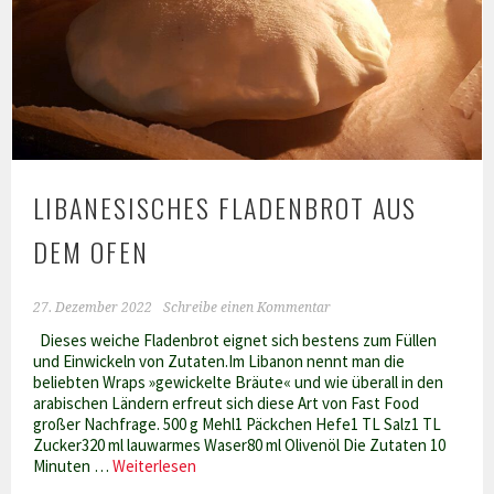
Brot
LIBANESISCHES FLADENBROT AUS
DEM OFEN
27. Dezember 2022
Schreibe einen Kommentar
Dieses weiche Fladenbrot eignet sich bestens zum Füllen
und Einwickeln von Zutaten.Im Libanon nennt man die
beliebten Wraps »gewickelte Bräute« und wie überall in den
arabischen Ländern erfreut sich diese Art von Fast Food
großer Nachfrage. 500 g Mehl1 Päckchen Hefe1 TL Salz1 TL
Zucker320 ml lauwarmes Waser80 ml Olivenöl Die Zutaten 10
Libanesisches
Minuten …
Weiterlesen
Fladenbrot