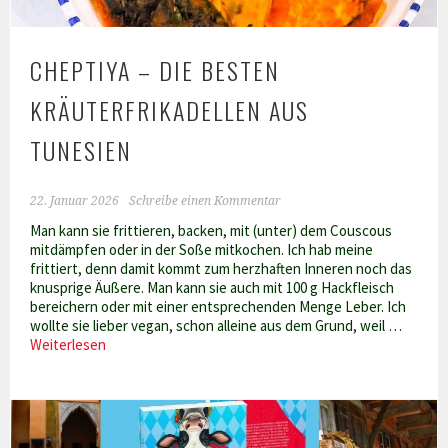
CHEPTIYA – DIE BESTEN
KRÄUTERFRIKADELLEN AUS
TUNESIEN
22. Januar 2026
Schreibe einen Kommentar
Man kann sie frittieren, backen, mit (unter) dem Couscous
mitdämpfen oder in der Soße mitkochen. Ich hab meine
frittiert, denn damit kommt zum herzhaften Inneren noch das
knusprige Äußere. Man kann sie auch mit 100 g Hackfleisch
bereichern oder mit einer entsprechenden Menge Leber. Ich
wollte sie lieber vegan, schon alleine aus dem Grund, weil …
Cheptiya
Weiterlesen
–
die
besten
Kräuterfrikadellen
aus