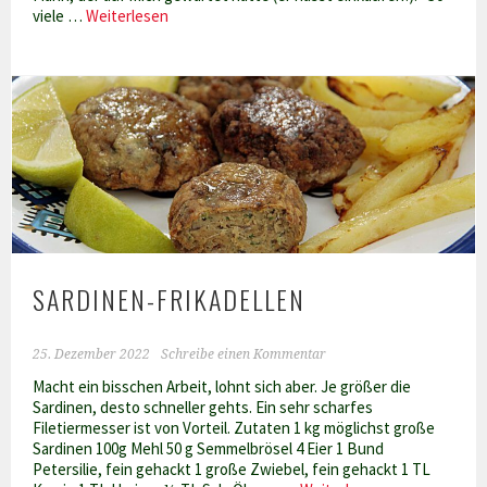
Was
viele …
Weiterlesen
gibts
zu
essen
im
Ramadan
´23?
SARDINEN-FRIKADELLEN
25. Dezember 2022
Schreibe einen Kommentar
Macht ein bisschen Arbeit, lohnt sich aber. Je größer die
Sardinen, desto schneller gehts. Ein sehr scharfes
Filetiermesser ist von Vorteil. Zutaten 1 kg möglichst große
Sardinen 100g Mehl 50 g Semmelbrösel 4 Eier 1 Bund
Petersilie, fein gehackt 1 große Zwiebel, fein gehackt 1 TL