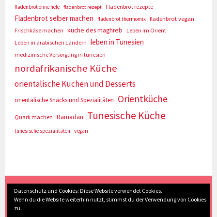
Fladenbrot rezepte
fladenbrot ohne hefe
fladenbrot rezept
Fladenbrot selber machen
fladenbrot vegan
fladenbrot thermomix
küche des maghreb
Frischkäse machen
Leben im Orient
leben in Tunesien
Leben in arabischen Ländern
medizinische Versorgung in tunesien
nordafrikanische Küche
orientalische Kuchen und Desserts
Orientküche
orientalische Snacks und Spezialitäten
Tunesische Küche
Ramadan
Quark machen
tunesische spezialitäten
vegan
(c) Eva Seyberth
|
Home
|
Impressum/Datenschutz
|
Datenschutz und Cookies: Diese Website verwendet Cookies.
Wenn du die Website weiterhin nutzt, stimmst du der Verwendung von Cookies
Inhaltsverzeichnis
|
Kontakt
|
Nach Oben
zu.