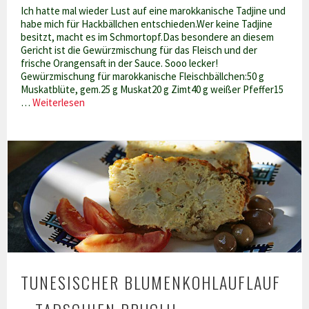
Ich hatte mal wieder Lust auf eine marokkanische Tadjine und
habe mich für Hackbällchen entschieden.Wer keine Tadjine
besitzt, macht es im Schmortopf.Das besondere an diesem
Gericht ist die Gewürzmischung für das Fleisch und der
frische Orangensaft in der Sauce. Sooo lecker!
Gewürzmischung für marokkanische Fleischbällchen:50 g
Muskatblüte, gem.25 g Muskat20 g Zimt40 g weißer Pfeffer15
Marokkanische
…
Weiterlesen
Hackfleischbällchen
in
fruchtiger
Auberginen-
Tomatensauce
TUNESISCHER BLUMENKOHLAUFLAUF