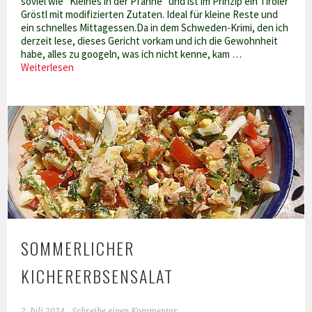
soviel wie "Kleines in der Pfanne" und ist im Prinzip ein Tiroler
Gröstl mit modifizierten Zutaten. Ideal für kleine Reste und
ein schnelles Mittagessen.Da in dem Schweden-Krimi, den ich
derzeit lese, dieses Gericht vorkam und ich die Gewohnheit
habe, alles zu googeln, was ich nicht kenne, kam …
Pyttipanna
Weiterlesen
tunesisch-
schwedisches
„Gröstl“
mit
der
Schärfe
des
Südens
SOMMERLICHER
KICHERERBSENSALAT
2. Juli 2024
Schreibe einen Kommentar