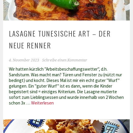
LASAGNE TUNESISCHE ART – DER
NEUE RENNER
4. November 2023
Schreibe einen Kommentar
Wir hatten kürzlich "Arbeitsbeschaffungswetter", d.h.
Sandsturm. Was macht man? Türen und Fenster zu (nützt nur
bedingt) und kocht. Dieses Mal ist mir ein echt guter "Wurf"
gelungen. Ein "guter Wurf" ist es dann, wenn die Kinder
begeistert sind = einziges Kriterium. Die Lasagne mutierte
sofort zum Lieblingsessen und wurde innerhalb von 2 Wochen
Lasagne
schon 3x …
Weiterlesen
tunesische
Art
–
der
neue