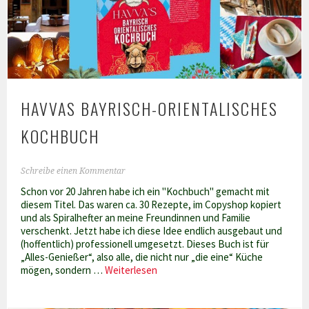
Tunesien
HAVVAS BAYRISCH-ORIENTALISCHES
KOCHBUCH
Schreibe einen Kommentar
Schon vor 20 Jahren habe ich ein "Kochbuch" gemacht mit
diesem Titel. Das waren ca. 30 Rezepte, im Copyshop kopiert
und als Spiralhefter an meine Freundinnen und Familie
verschenkt. Jetzt habe ich diese Idee endlich ausgebaut und
(hoffentlich) professionell umgesetzt. Dieses Buch ist für
„Alles-Genießer“, also alle, die nicht nur „die eine“ Küche
Havvas
mögen, sondern …
Weiterlesen
bayrisch-
orientalisches
Kochbuch