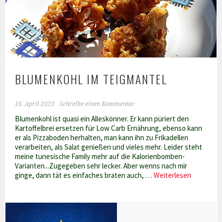
Renner
BLUMENKOHL IM TEIGMANTEL
16. April 2023
Schreibe einen Kommentar
Blumenkohl ist quasi ein Alleskönner. Er kann püriert den
Kartoffelbrei ersetzen für Low Carb Ernährung, ebenso kann
er als Pizzaboden herhalten, man kann ihn zu Frikadellen
verarbeiten, als Salat genießen und vieles mehr. Leider steht
meine tunesische Family mehr auf die Kalorienbomben-
Varianten...Zugegeben sehr lecker. Aber wenns nach mir
Blumenko
ginge, dann tät es einfaches braten auch, …
Weiterlesen
im
Teigmant