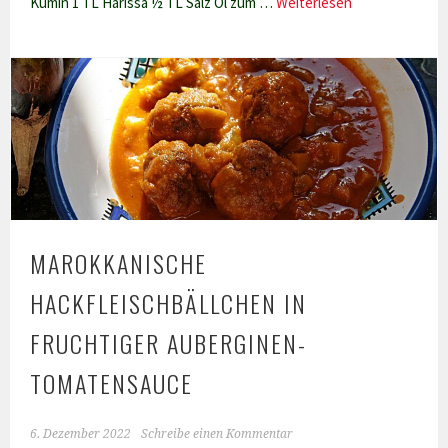
Sardinen-
Kumin 1 TL Harissa ½ TL Salz Öl zum …
Weiterlesen
Frikadellen
MAROKKANISCHE
HACKFLEISCHBÄLLCHEN IN
FRUCHTIGER AUBERGINEN-
TOMATENSAUCE
6. Dezember 2022
Schreibe einen Kommentar