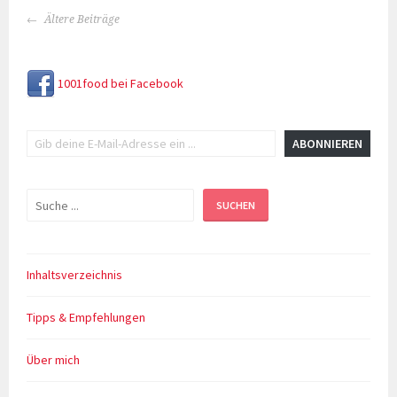
BEITRAGS-
Ältere Beiträge
NAVIGATION
1001food bei Facebook
Gib deine E-Mail-Adresse ein ...
ABONNIEREN
Suchen
SUCHEN
Inhaltsverzeichnis
Tipps & Empfehlungen
Über mich