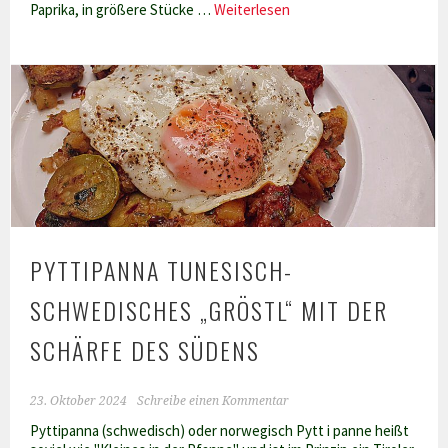
Mermez
Paprika, in größere Stücke …
Weiterlesen
–
tunesischer
Kichererbseneintopf
PYTTIPANNA TUNESISCH-
SCHWEDISCHES „GRÖSTL“ MIT DER
SCHÄRFE DES SÜDENS
23. Oktober 2024
Schreibe einen Kommentar
Pyttipanna (schwedisch) oder norwegisch Pytt i panne heißt