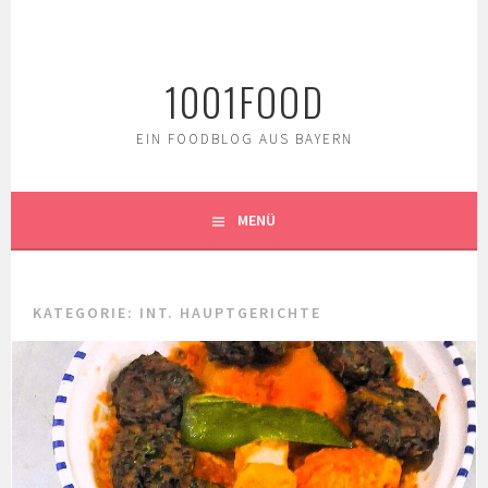
Springe
zum
Inhalt
1001FOOD
EIN FOODBLOG AUS BAYERN
MENÜ
KATEGORIE:
INT. HAUPTGERICHTE