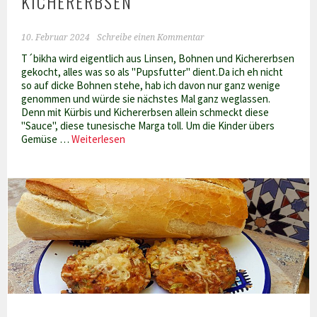
KICHERERBSEN
10. Februar 2024
Schreibe einen Kommentar
T´bikha wird eigentlich aus Linsen, Bohnen und Kichererbsen
gekocht, alles was so als "Pupsfutter" dient.Da ich eh nicht
so auf dicke Bohnen stehe, hab ich davon nur ganz wenige
genommen und würde sie nächstes Mal ganz weglassen.
Denn mit Kürbis und Kichererbsen allein schmeckt diese
"Sauce", diese tunesische Marga toll. Um die Kinder übers
T
Gemüse …
Weiterlesen
´bikha
mit
Kürbis
und
Kichererbsen