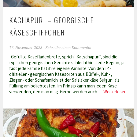
KACHAPURI – GEORGISCHE
KÄSESCHIFFCHEN
17. November 2023
Schreibe einen Kommentar
Gefüllte Käsefladenbrote, sprich "Katschapuri", sind die
typischen georgischen Gerichte schlechthin. Jede Region, ja
fast jede Familie hat ihre eigene Variante. Von den 14 -
offiziellen- georgischen Käsesorten aus Büffel-, Kuh- ,
Ziegen- oder Schafsmilch ist der Salzlakenkäse Sulguni als
Füllung am beliebtesten. Im Prinzip kann man jeden Käse
Kacha
verwenden, den man mag. Gerne werden auch …
Weiterlesen
–
geor
Käses