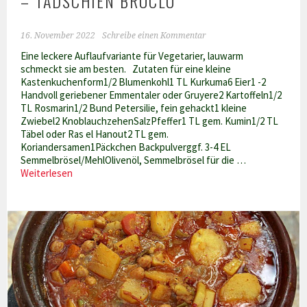
– TADSCHIEN BRUCLU
16. November 2022
Schreibe einen Kommentar
Eine leckere Auflaufvariante für Vegetarier, lauwarm
schmeckt sie am besten. Zutaten für eine kleine
Kastenkuchenform1/2 Blumenkohl1 TL Kurkuma6 Eier1 -2
Handvoll geriebener Emmentaler oder Gruyere2 Kartoffeln1/2
TL Rosmarin1/2 Bund Petersilie, fein gehackt1 kleine
Zwiebel2 KnoblauchzehenSalzPfeffer1 TL gem. Kumin1/2 TL
Täbel oder Ras el Hanout2 TL gem.
Koriandersamen1Päckchen Backpulverggf. 3-4 EL
Semmelbrösel/MehlOlivenöl, Semmelbrösel für die …
Tunesischer
Weiterlesen
Blumenkohlauflauf
–
Tadschien
bruclu