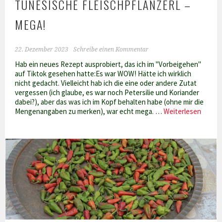
TUNESISCHE FLEISCHPFLANZERL –
MEGA!
22. Dezember 2023
Schreibe einen Kommentar
Hab ein neues Rezept ausprobiert, das ich im "Vorbeigehen"
auf Tiktok gesehen hatte:Es war WOW! Hätte ich wirklich
nicht gedacht. Vielleicht hab ich die eine oder andere Zutat
vergessen (ich glaube, es war noch Petersilie und Koriander
dabei?), aber das was ich im Kopf behalten habe (ohne mir die
Tunes
Mengenangaben zu merken), war echt mega. …
Weiterlesen
Fleisc
–
mega!