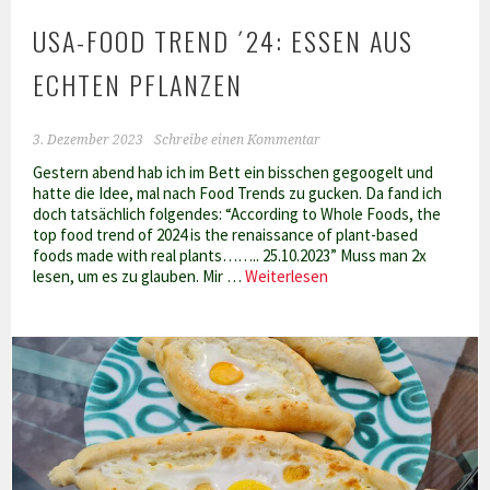
USA-FOOD TREND ´24: ESSEN AUS
ECHTEN PFLANZEN
3. Dezember 2023
Schreibe einen Kommentar
Gestern abend hab ich im Bett ein bisschen gegoogelt und
hatte die Idee, mal nach Food Trends zu gucken. Da fand ich
doch tatsächlich folgendes: “According to Whole Foods, the
top food trend of 2024 is the renaissance of plant-based
foods made with real plants…….. 25.10.2023” Muss man 2x
USA-
lesen, um es zu glauben. Mir …
Weiterlesen
Food
Trend
´24:
Essen
aus
echten
Pflanzen