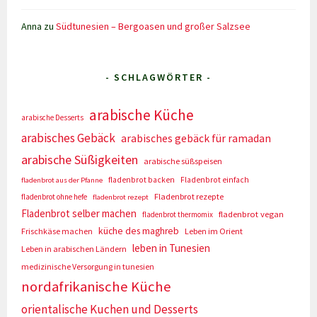
Anna
zu
Südtunesien – Bergoasen und großer Salzsee
- SCHLAGWÖRTER -
arabische Küche
arabische Desserts
arabisches Gebäck
arabisches gebäck für ramadan
arabische Süßigkeiten
arabische süßspeisen
fladenbrot backen
Fladenbrot einfach
fladenbrot aus der Pfanne
Fladenbrot rezepte
fladenbrot ohne hefe
fladenbrot rezept
Fladenbrot selber machen
fladenbrot vegan
fladenbrot thermomix
küche des maghreb
Frischkäse machen
Leben im Orient
leben in Tunesien
Leben in arabischen Ländern
medizinische Versorgung in tunesien
nordafrikanische Küche
orientalische Kuchen und Desserts