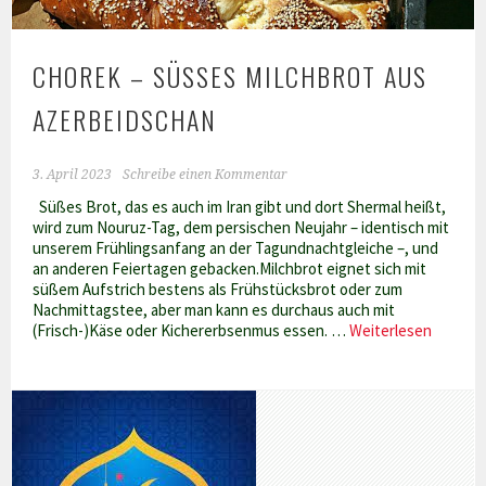
CHOREK – SÜSSES MILCHBROT AUS A
ZERBEIDSCHAN
3. April 2023
Schreibe einen Kommentar
Süßes Brot, das es auch im Iran gibt und dort Shermal heißt,
wird zum Nouruz-Tag, dem persischen Neujahr – identisch mit
unserem Frühlingsanfang an der Tagundnachtgleiche –, und
an anderen Feiertagen gebacken.Milchbrot eignet sich mit
süßem Aufstrich bestens als Frühstücksbrot oder zum
Nachmittagstee, aber man kann es durchaus auch mit
Chorek
(Frisch-)Käse oder Kichererbsenmus essen. …
Weiterlesen
–
süßes
Milchbr
aus
Azerbei