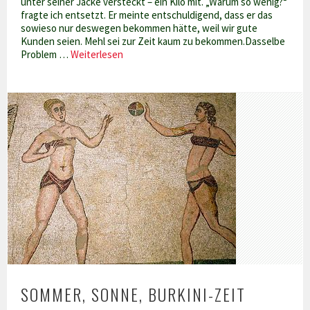
unter seiner Jacke versteckt – ein Kilo mit. „Warum so wenig?“
fragte ich entsetzt. Er meinte entschuldigend, dass er das
sowieso nur deswegen bekommen hätte, weil wir gute
Kunden seien. Mehl sei zur Zeit kaum zu bekommen.Dasselbe
Warum
Problem …
Weiterlesen
es
grade
keinen
Couscous
gibt…
SOMMER, SONNE, BURKINI-ZEIT