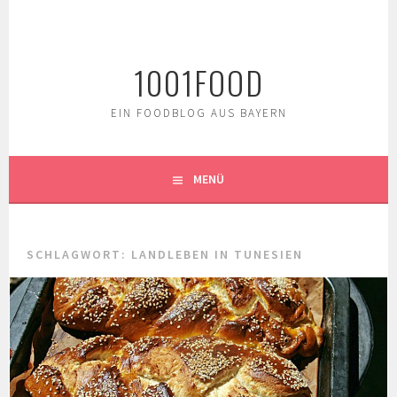
Springe
zum
Inhalt
1001FOOD
EIN FOODBLOG AUS BAYERN
MENÜ
SCHLAGWORT:
LANDLEBEN IN TUNESIEN