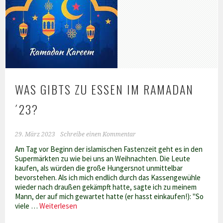
WAS GIBTS ZU ESSEN IM RAMADAN
´23?
29. März 2023
Schreibe einen Kommentar
Am Tag vor Beginn der islamischen Fastenzeit geht es in den
Supermärkten zu wie bei uns an Weihnachten. Die Leute
kaufen, als würden die große Hungersnot unmittelbar
bevorstehen. Als ich mich endlich durch das Kassengewühle
wieder nach draußen gekämpft hatte, sagte ich zu meinem
Mann, der auf mich gewartet hatte (er hasst einkaufen!): "So
Was
viele …
Weiterlesen
gibts