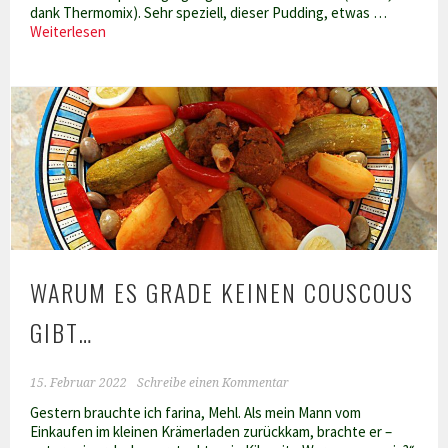
dank Thermomix). Sehr speziell, dieser Pudding, etwas …
Mit
Weiterlesen
dem
Schlauchboot
übers
Meer
WARUM ES GRADE KEINEN COUSCOUS
GIBT…
15. Februar 2022
Schreibe einen Kommentar
Gestern brauchte ich farina, Mehl. Als mein Mann vom
Einkaufen im kleinen Krämerladen zurückkam, brachte er –