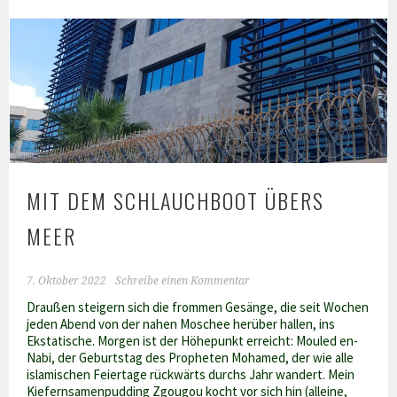
zu
essen
im
Ramadan
´23?
MIT DEM SCHLAUCHBOOT ÜBERS
MEER
7. Oktober 2022
Schreibe einen Kommentar
Draußen steigern sich die frommen Gesänge, die seit Wochen
jeden Abend von der nahen Moschee herüber hallen, ins
Ekstatische. Morgen ist der Höhepunkt erreicht: Mouled en-
Nabi, der Geburtstag des Propheten Mohamed, der wie alle
islamischen Feiertage rückwärts durchs Jahr wandert. Mein
Kiefernsamenpudding Zgougou kocht vor sich hin (alleine,