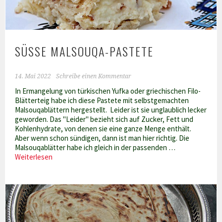
SÜSSE MALSOUQA-PASTETE
14. Mai 2022
Schreibe einen Kommentar
In Ermangelung von türkischen Yufka oder griechischen Filo-
Blätterteig habe ich diese Pastete mit selbstgemachten
Malsouqablättern hergestellt. Leider ist sie unglaublich lecker
geworden. Das "Leider" bezieht sich auf Zucker, Fett und
Kohlenhydrate, von denen sie eine ganze Menge enthält.
Aber wenn schon sündigen, dann ist man hier richtig. Die
Malsouqablätter habe ich gleich in der passenden …
Süße
Weiterlesen
Malsouqa-
Pastete