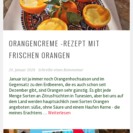
ORANGENCREME -REZEPT MIT
FRISCHEN ORANGEN
20. Januar 2026
Schreibe einen Kommentar
Januar ist ja immer noch Orangenhochsaison und im
Gegensatz zu den Erdbeeren, die es auch schon seit
Dezember gibt, sind Orangen sehr günstig. Es gibt jede
Menge Sorten an Zitrusfrüchten in Tunesien, aber bei uns auf
dem Land werden hauptsächlich zwei Sorten Orangen
angeboten: süße, ohne Säure und einem Haufen Kerne - die
Orangencreme
meines Erachtens …
Weiterlesen
-
Rezept
mit