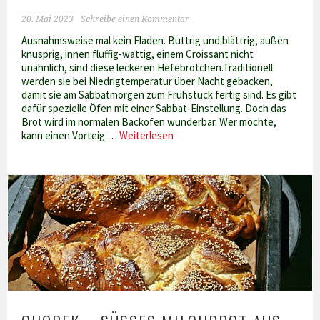
20. Mai 2023
Schreibe einen Kommentar
Ausnahmsweise mal kein Fladen. Buttrig und blättrig, außen
knusprig, innen fluffig-wattig, einem Croissant nicht
unähnlich, sind diese leckeren Hefebrötchen.Traditionell
werden sie bei Niedrigtemperatur über Nacht gebacken,
damit sie am Sabbatmorgen zum Frühstück fertig sind. Es gibt
dafür spezielle Öfen mit einer Sabbat-Einstellung. Doch das
Brot wird im normalen Backofen wunderbar. Wer möchte,
Kubaneh
kann einen Vorteig …
Weiterlesen
–
jüdisch-
jemenitisches
Sabbatbrot