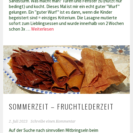
Sandsturm. Was macht man? Türen und Fenster zu (nützt nur
bedingt) und kocht. Dieses Mal ist mir ein echt guter "Wurf"
gelungen. Ein "guter Wurf" ist es dann, wenn die Kinder
begeistert sind = einziges Kriterium. Die Lasagne mutierte
sofort zum Lieblingsessen und wurde innerhalb von 2 Wochen
Lasagne
schon 3x …
Weiterlesen
tunesische
Art
–
der
neue
Renner
SOMMERZEIT – FRUCHTLEDERZEIT
2. Juli 2023
Schreibe einen Kommentar
Auf der Suche nach sinnvollen Mitbringseln beim