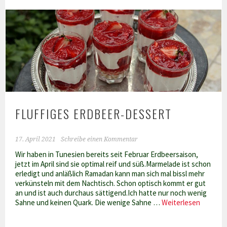
„Fereni“
FLUFFIGES ERDBEER-DESSERT
17. April 2021
Schreibe einen Kommentar
Wir haben in Tunesien bereits seit Februar Erdbeersaison,
jetzt im April sind sie optimal reif und süß.Marmelade ist schon
erledigt und anläßlich Ramadan kann man sich mal bissl mehr
verkünsteln mit dem Nachtisch. Schon optisch kommt er gut
an und ist auch durchaus sättigend.Ich hatte nur noch wenig
Fluffige
Sahne und keinen Quark. Die wenige Sahne …
Weiterlesen
Erdbeer
Dessert