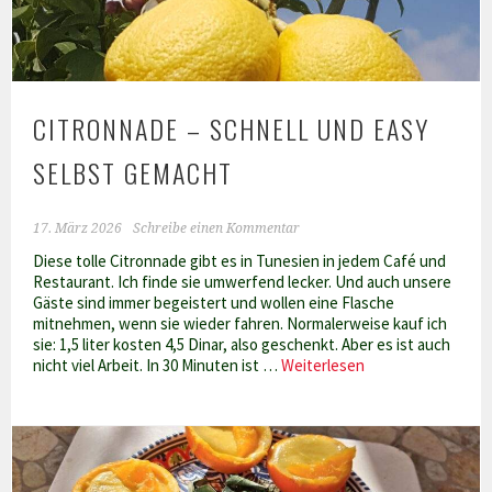
CITRONNADE – SCHNELL UND EASY
SELBST GEMACHT
17. März 2026
Schreibe einen Kommentar
Diese tolle Citronnade gibt es in Tunesien in jedem Café und
Restaurant. Ich finde sie umwerfend lecker. Und auch unsere
Gäste sind immer begeistert und wollen eine Flasche
mitnehmen, wenn sie wieder fahren. Normalerweise kauf ich
sie: 1,5 liter kosten 4,5 Dinar, also geschenkt. Aber es ist auch
Citronnade
nicht viel Arbeit. In 30 Minuten ist …
Weiterlesen
–
schnell
und
easy
selbst
gemacht