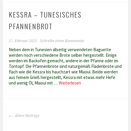
KESSRA – TUNESISCHES
PFANNENBROT
27. Februar 2021
Schreibe einen Kommentar
Neben dem in Tunesien allseitig verwendeten Baguette
werden noch verschiedene Brote selber hergestellt. Einige
werden im Backofen gemacht, andere in der Pfanne oder im
Tontopf. Die Pfannenbrote sind naturgemäß Fladenbrote und
flach wie die Kessra bis hauchzart wie Mlaoui. Beide werden
aus feinem Grieß hergestellt, Kessra mit etwas mehr Hefe
Kessra
und wenig Öl, Mlaoui mit …
Weiterlesen
–
tunesisches
Pfannenbrot
BEITRAGS-
Ältere Beiträge
NAVIGATION