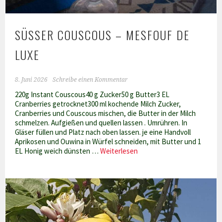
SÜSSER COUSCOUS – MESFOUF DE L
UXE
8. Juni 2026
Schreibe einen Kommentar
220g Instant Couscous40 g Zucker50 g Butter3 EL
Cranberries getrocknet300 ml kochende Milch Zucker,
Cranberries und Couscous mischen, die Butter in der Milch
schmelzen. Aufgießen und quellen lassen . Umrühren. In
Gläser füllen und Platz nach oben lassen. je eine Handvoll
Aprikosen und Ouwina in Würfel schneiden, mit Butter und 1
Süßer
EL Honig weich dünsten …
Weiterlesen
Couscous
–
Mesfouf
de
luxe