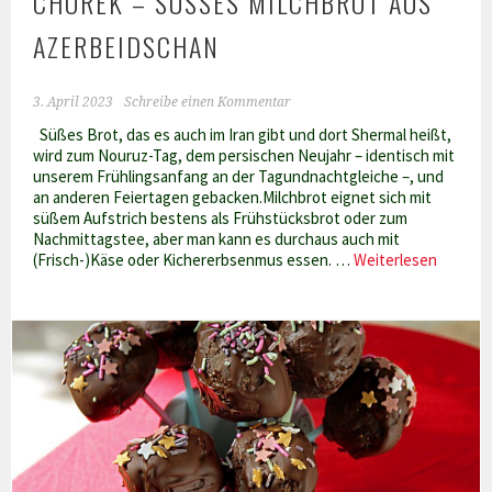
CHOREK – SÜSSES MILCHBROT AUS A
ZERBEIDSCHAN
3. April 2023
Schreibe einen Kommentar
Süßes Brot, das es auch im Iran gibt und dort Shermal heißt,
wird zum Nouruz-Tag, dem persischen Neujahr – identisch mit
unserem Frühlingsanfang an der Tagundnachtgleiche –, und
an anderen Feiertagen gebacken.Milchbrot eignet sich mit
süßem Aufstrich bestens als Frühstücksbrot oder zum
Nachmittagstee, aber man kann es durchaus auch mit
Chorek
(Frisch-)Käse oder Kichererbsenmus essen. …
Weiterlesen
–
süßes
Milchbr
aus
Azerbei