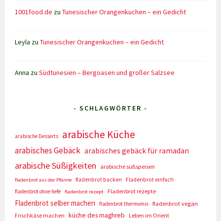
1001food.de
zu
Tunesischer Orangenkuchen – ein Gedicht
Leyla
zu
Tunesischer Orangenkuchen – ein Gedicht
Anna
zu
Südtunesien – Bergoasen und großer Salzsee
- SCHLAGWÖRTER -
arabische Küche
arabische Desserts
arabisches Gebäck
arabisches gebäck für ramadan
arabische Süßigkeiten
arabische süßspeisen
fladenbrot backen
Fladenbrot einfach
fladenbrot aus der Pfanne
Fladenbrot rezepte
fladenbrot ohne hefe
fladenbrot rezept
Fladenbrot selber machen
fladenbrot vegan
fladenbrot thermomix
küche des maghreb
Frischkäse machen
Leben im Orient