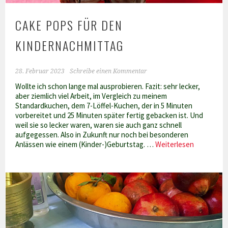
CAKE POPS FÜR DEN
KINDERNACHMITTAG
28. Februar 2023
Schreibe einen Kommentar
Wollte ich schon lange mal ausprobieren. Fazit: sehr lecker,
aber ziemlich viel Arbeit, im Vergleich zu meinem
Standardkuchen, dem 7-Löffel-Kuchen, der in 5 Minuten
vorbereitet und 25 Minuten später fertig gebacken ist. Und
weil sie so lecker waren, waren sie auch ganz schnell
aufgegessen. Also in Zukunft nur noch bei besonderen
Cake
Anlässen wie einem (Kinder-)Geburtstag. …
Weiterlesen
pops
für
den
Kindernac