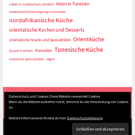
leben in Tunesien
Leben in arabischen Ländern
medizinische Versorgung in tunesien
nordafrikanische Küche
orientalische Kuchen und Desserts
Orientküche
orientalische Snacks und Spezialitäten
Tunesische Küche
Ramadan
Quark machen
tunesische spezialitäten
vegan
(c) Eva Seyberth
|
Home
|
Impressum/Datenschutz
|
Datenschutz und Cookies: Diese Website verwendet Cookies.
Wenn du die Website weiterhin nutzt, stimmst du der Verwendung von Cookies
Inhaltsverzeichnis
|
Kontakt
|
Nach Oben
zu.
Weitere Informationen findest du hier:
Datenschutzerklärung
STOLZ PRÄSENTIERT VON WORDPRESS
|
THEME: SELA
VON
WORDPRESS.COM
.