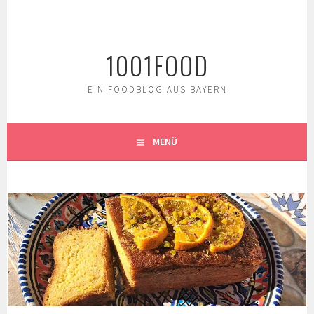
Springe
zum
Inhalt
1001FOOD
EIN FOODBLOG AUS BAYERN
MENÜ