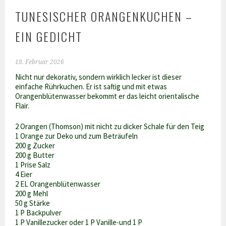
TUNESISCHER ORANGENKUCHEN –
EIN GEDICHT
18. Februar 2026
Nicht nur dekorativ, sondern wirklich lecker ist dieser
einfache Rührkuchen. Er ist saftig und mit etwas
Orangenblütenwasser bekommt er das leicht orientalische
Flair.
2 Orangen (Thomson) mit nicht zu dicker Schale für den Teig
1 Orange zur Deko und zum Beträufeln
200 g Zucker
200 g Butter
1 Prise Salz
4 Eier
2 EL Orangenblütenwasser
200 g Mehl
50 g Stärke
1 P Backpulver
1 P Vanillezucker oder 1 P Vanille-und 1 P