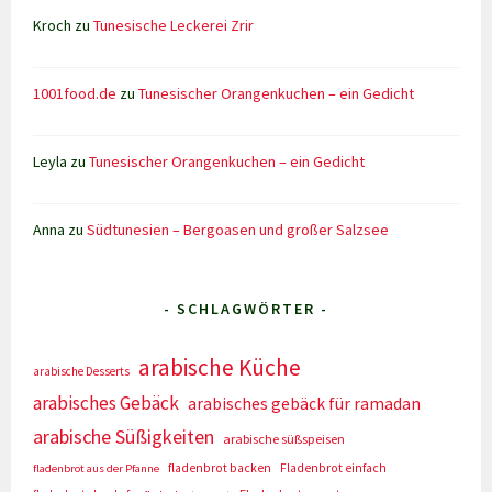
Kroch
zu
Tunesische Leckerei Zrir
1001food.de
zu
Tunesischer Orangenkuchen – ein Gedicht
Leyla
zu
Tunesischer Orangenkuchen – ein Gedicht
Anna
zu
Südtunesien – Bergoasen und großer Salzsee
- SCHLAGWÖRTER -
arabische Küche
arabische Desserts
arabisches Gebäck
arabisches gebäck für ramadan
arabische Süßigkeiten
arabische süßspeisen
fladenbrot backen
Fladenbrot einfach
fladenbrot aus der Pfanne