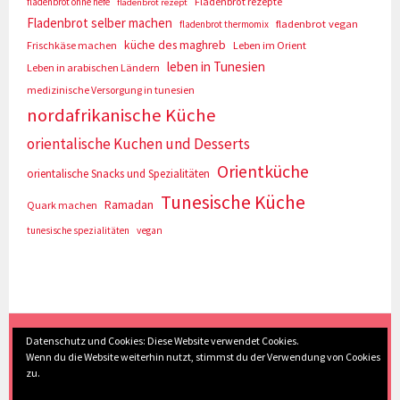
Fladenbrot rezepte
fladenbrot ohne hefe
fladenbrot rezept
Fladenbrot selber machen
fladenbrot vegan
fladenbrot thermomix
küche des maghreb
Frischkäse machen
Leben im Orient
leben in Tunesien
Leben in arabischen Ländern
medizinische Versorgung in tunesien
nordafrikanische Küche
orientalische Kuchen und Desserts
Orientküche
orientalische Snacks und Spezialitäten
Tunesische Küche
Ramadan
Quark machen
tunesische spezialitäten
vegan
(c) Eva Seyberth
|
Home
|
Impressum/Datenschutz
|
Datenschutz und Cookies: Diese Website verwendet Cookies.
Wenn du die Website weiterhin nutzt, stimmst du der Verwendung von Cookies
Inhaltsverzeichnis
|
Kontakt
|
Nach Oben
zu.