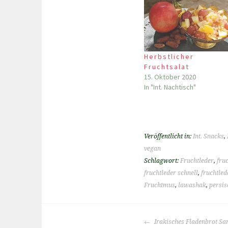
Herbstlicher
Fruchtsalat
15. Oktober 2020
In "Int. Nachtisch"
Veröffentlicht in:
Int. Snacks
,
vegan
Schlagwort:
Fruchtleder
,
fru
fruchtleder schnell
,
fruchtle
Fruchtmus
,
lawashak
,
persis
BEITRAGS-
Irakisches Fladenbrot S