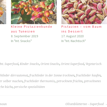
Kleine Pistazienkunde
Pistazien – vom Baum
aus Tunesien
ins Dessert
8. September 2019
17. August 2020
In "Int. Snacks"
In "Int. Nachtisch"
Int. Superfood
,
Kinder Snacks
,
Orient Snacks
,
Orient Superfood
,
Vegetarisch-
chtleder dörrautomat
,
fruchtleder in der Sonne trocknen
,
fruchtleder kaufen
,
der selber machen
,
fruchtleder thermomix
,
getrocknete früchte
,
getrocknetes
che küche
,
persische spezialitäten
amoun
Olivenblättertee – Superfood