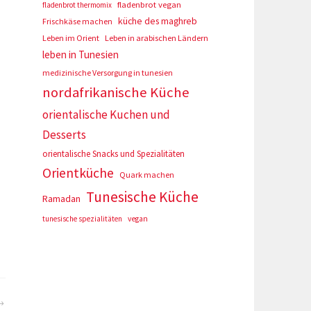
fladenbrot vegan
fladenbrot thermomix
küche des maghreb
Frischkäse machen
Leben im Orient
Leben in arabischen Ländern
leben in Tunesien
medizinische Versorgung in tunesien
nordafrikanische Küche
orientalische Kuchen und
Desserts
orientalische Snacks und Spezialitäten
Orientküche
Quark machen
Tunesische Küche
Ramadan
tunesische spezialitäten
vegan