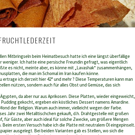
FRUCHTLEDERZEIT
len Mitbringseln beim Heimatbesuch hatte ich eine längst überfällige
 weniger. Ich hatte eine persische Freundin gefragt, was eigentlich
ußte es nicht, meinte aber, es könne mit „Lavashak“ zusammenhängen,
splatten, die man im Schomal im Iran kaufen könne.
u ertrage ich derzeit hier 42° und mehr ? Diese Temperaturen kann man
arzellen nützen, sondern auch für alles Obst und Gemüse, das sich
 Ägypten, da aber nur aus Aprikosen. Diese Platten, wieder eingeweicht,
 Pudding gekocht, ergeben ein köstliches Dessert namens Amardine.
Mond der Religion. Warum auch immer, vielleicht wegen der Farbe.
ses Jahr zwei Metalltischchen gekauft, d.h. Drahtgestelle mit großen
, für Gäste, aber auch ideal für solche Zwecke, um größere Mengen
 Beim ersten Versuch habe ich die Platte mit neutralem Öl eingepinselt.
apier ausgelegt. Bei beiden Varianten gab es Stellen, wo sich die