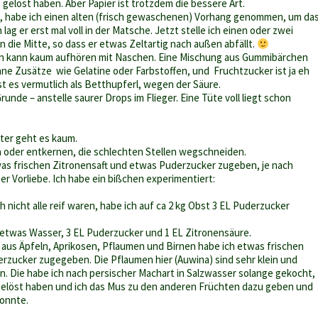
 gelöst haben. Aber Papier ist trotzdem die bessere Art.
n, habe ich einen alten (frisch gewaschenen) Vorhang genommen, um da
ag er erst mal voll in der Matsche. Jetzt stelle ich einen oder zwei
 die Mitte, so dass er etwas Zeltartig nach außen abfällt.
Man kann kaum aufhören mit Naschen. Eine Mischung aus Gummibärchen
ne Zusätze wie Gelatine oder Farbstoffen, und Fruchtzucker ist ja eh
ist es vermutlich als Betthupferl, wegen der Säure.
runde – anstelle saurer Drops im Flieger. Eine Tüte voll liegt schon
ter geht es kaum.
 oder entkernen, die schlechten Stellen wegschneiden.
twas frischen Zitronensaft und etwas Puderzucker zugeben, je nach
r Vorliebe. Ich habe ein bißchen experimentiert:
h nicht alle reif waren, habe ich auf ca 2 kg Obst 3 EL Puderzucker
g etwas Wasser, 3 EL Puderzucker und 1 EL Zitronensäure.
e aus Äpfeln, Aprikosen, Pflaumen und Birnen habe ich etwas frischen
erzucker zugegeben. Die Pflaumen hier (Auwina) sind sehr klein und
n. Die habe ich nach persischer Machart in Salzwasser solange gekocht,
sgelöst haben und ich das Mus zu den anderen Früchten dazu geben und
konnte.