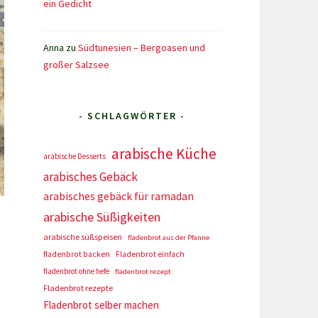
ein Gedicht
Anna
zu
Südtunesien – Bergoasen und
großer Salzsee
- SCHLAGWÖRTER -
arabische Küche
arabische Desserts
arabisches Gebäck
arabisches gebäck für ramadan
arabische Süßigkeiten
arabische süßspeisen
fladenbrot aus der Pfanne
fladenbrot backen
Fladenbrot einfach
fladenbrot ohne hefe
fladenbrot rezept
Fladenbrot rezepte
Fladenbrot selber machen