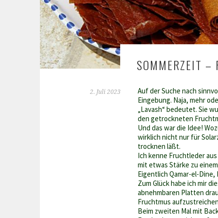
SOMMERZEIT – 
Auf der Suche nach sinnvol
2. Juli 2023
Eingebung. Naja, mehr oder
„Lavash“ bedeutet. Sie w
den getrockneten Fruchtmu
Und das war die Idee! Woz
wirklich nicht nur für Sol
trocknen läßt.
Ich kenne Fruchtleder aus
mit etwas Stärke zu einem
Eigentlich Qamar-el-Dine, 
Zum Glück habe ich mir die
abnehmbaren Platten drauf
Fruchtmus aufzustreichen.
Beim zweiten Mal mit Backp