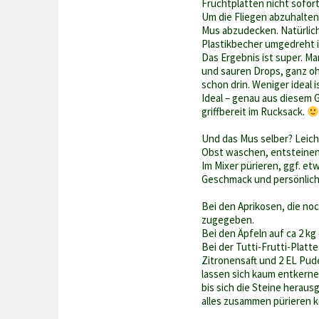
Fruchtplatten nicht sofort
Um die Fliegen abzuhalte
Mus abzudecken. Natürlich l
Plastikbecher umgedreht in
Das Ergebnis ist super. 
und sauren Drops, ganz oh
schon drin. Weniger ideal 
Ideal – genau aus diesem G
griffbereit im Rucksack.
Und das Mus selber? Leich
Obst waschen, entsteinen
Im Mixer pürieren, ggf. e
Geschmack und persönliche
Bei den Aprikosen, die noc
zugegeben.
Bei den Äpfeln auf ca 2 k
Bei der Tutti-Frutti-Platt
Zitronensaft und 2 EL Pud
lassen sich kaum entkerne
bis sich die Steine herau
alles zusammen pürieren 