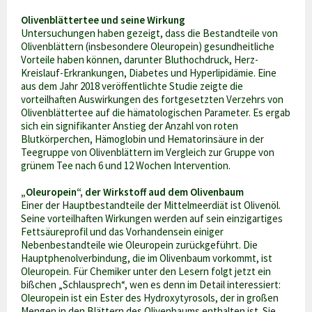
Olivenblättertee und seine Wirkung
Untersuchungen haben gezeigt, dass die Bestandteile von
Olivenblättern (insbesondere Oleuropein) gesundheitliche
Vorteile haben können, darunter Bluthochdruck, Herz-
Kreislauf-Erkrankungen, Diabetes und Hyperlipidämie. Eine
aus dem Jahr 2018 veröffentlichte Studie zeigte die
vorteilhaften Auswirkungen des fortgesetzten Verzehrs von
Olivenblättertee auf die hämatologischen Parameter. Es ergab
sich ein signifikanter Anstieg der Anzahl von roten
Blutkörperchen, Hämoglobin und Hematorinsäure in der
Teegruppe von Olivenblättern im Vergleich zur Gruppe von
grünem Tee nach 6 und 12 Wochen Intervention.
„Oleuropein“, der Wirkstoff aud dem Olivenbaum
Einer der Hauptbestandteile der Mittelmeerdiät ist Olivenöl.
Seine vorteilhaften Wirkungen werden auf sein einzigartiges
Fettsäureprofil und das Vorhandensein einiger
Nebenbestandteile wie Oleuropein zurückgeführt. Die
Hauptphenolverbindung, die im Olivenbaum vorkommt, ist
Oleuropein. Für Chemiker unter den Lesern folgt jetzt ein
bißchen „Schlausprech“, wen es denn im Detail interessiert:
Oleuropein ist ein Ester des Hydroxytyrosols, der in großen
Mengen in den Blättern des Olivenbaums enthalten ist. Sie