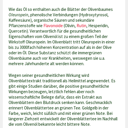
Wie das Öl so enthalten auch die Blätter der Olivenbaumes
Oleuropein
, phenolische Verbindungen (Hydroxytyrosol,
Kaffeesäure), organische Säuren und sekundäre
Pflanzenstoffe wie
Flavonoide
(Olivin,
Rutin
, Hesperidin,
Quercetin). Verantwortlich für die gesundheitlichen
Eigenschaften vom Olivenöl ist zu einem großen Teil der
Wirkstoff Oleuropein. Im Olivenblatt tritt Oleuropein in einer
bis zu 3000fach höheren Konzentration auf als in der Olive
oder im Öl. Diese Substanz schützt die immergrünen
Olivenbäume auch vor Krankheiten, weswegen sie u.a.
mehrere Jahrhunderte alt werden können.
Wegen seiner gesundheitlichen Wirkung wird
Olivenblattextrakt traditionell als Heilmittel angewendet. Es
gibt einige Studien darüber, die positive gesundheitliche
Wirkungen bezeugen, letztlich fehlen aber noch
wissenschaftliche Belege dafür, dass ein Extrakt aus
Olivenblättern den Blutdruck senken kann. Geschmacklich
erinnert Olivenblättertee an grünen Tee. Goldgelb in der
Farbe, weich, leicht süßlich und mit einer grünen Note. Bei
längerer Ziehzeit entwickelt der Olivenblättertee im Nachhall
die vom Olivenöl bekannte leicht bittere Note.