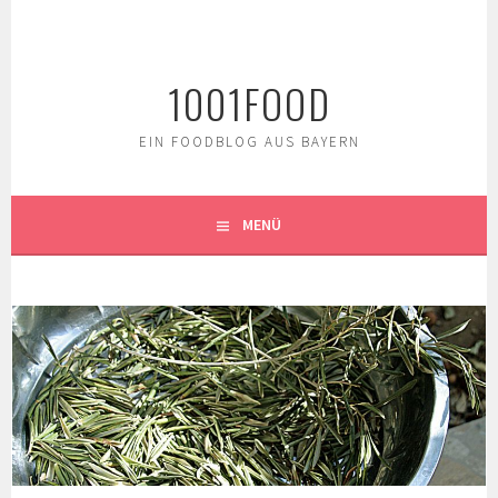
Springe
zum
Inhalt
1001FOOD
EIN FOODBLOG AUS BAYERN
MENÜ