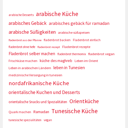
arabische Küche
arabische Desserts
arabisches Gebäck
arabisches gebäck für ramadan
arabische Süßigkeiten
arabische süßspeisen
fladenbrot backen
Fladenbrot einfach
fladenbrot aus der Pfanne
Fladenbrot rezepte
fladenbrot ohne hefe
fladenbrot rezept
Fladenbrot selber machen
fladenbrot vegan
fladenbrot thermomix
küche des maghreb
Frischkäse machen
Leben im Orient
leben in Tunesien
Leben in arabischen Ländern
medizinische Versorgung in tunesien
nordafrikanische Küche
orientalische Kuchen und Desserts
Orientküche
orientalische Snacks und Spezialitäten
Tunesische Küche
Ramadan
Quark machen
tunesische spezialitäten
vegan