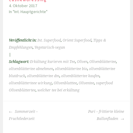
4. Oktober 2017
In "Int. Hauptgerichte"
Veröffentlicht in:
Int. Superfood
,
Orient Superfood
,
Tipps &
Empfehlungen
,
Vegetarisch-vegan
|
Schlagwort:
Erkältung kurieren mit Tee
,
Oliven
,
Olivenblättertee
,
olivenblättertee abnehmen
,
olivenblättertee bio
,
olivenblättertee
blutdruck
,
olivenblättertee dm
,
olivenblättertee kaufen
,
olivenblätterteee wirkung
,
Olivenblatttee
,
Oliventee
,
superfood
Olivenblättertee
,
welcher tee bei erkältung
BEITRAGS-
Sommerzeit –
Puri – frittierte kleine
NAVIGATION
Fruchtlederzeit
Ballonfladen