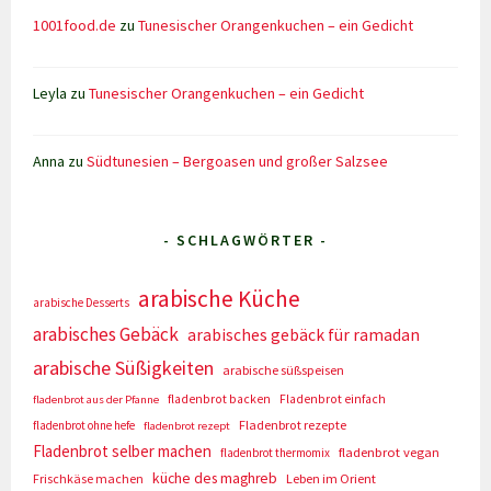
1001food.de
zu
Tunesischer Orangenkuchen – ein Gedicht
Leyla
zu
Tunesischer Orangenkuchen – ein Gedicht
Anna
zu
Südtunesien – Bergoasen und großer Salzsee
- SCHLAGWÖRTER -
arabische Küche
arabische Desserts
arabisches Gebäck
arabisches gebäck für ramadan
arabische Süßigkeiten
arabische süßspeisen
fladenbrot backen
Fladenbrot einfach
fladenbrot aus der Pfanne
Fladenbrot rezepte
fladenbrot ohne hefe
fladenbrot rezept
Fladenbrot selber machen
fladenbrot vegan
fladenbrot thermomix
küche des maghreb
Frischkäse machen
Leben im Orient