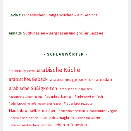
Leyla
zu
Tunesischer Orangenkuchen – ein Gedicht
Anna
zu
Südtunesien – Bergoasen und großer Salzsee
- SCHLAGWÖRTER -
arabische Küche
arabische Desserts
arabisches Gebäck
arabisches gebäck für ramadan
arabische Süßigkeiten
arabische süßspeisen
fladenbrot backen
Fladenbrot einfach
fladenbrot aus der Pfanne
Fladenbrot rezepte
fladenbrot ohne hefe
fladenbrot rezept
Fladenbrot selber machen
fladenbrot vegan
fladenbrot thermomix
küche des maghreb
Frischkäse machen
Leben im Orient
leben in Tunesien
Leben in arabischen Ländern