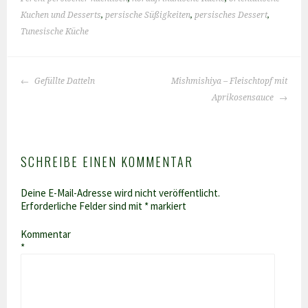
Kuchen und Desserts
,
persische Süßigkeiten
,
persisches Dessert
,
Tunesische Küche
BEITRAGS-
Gefüllte Datteln
Mishmishiya – Fleischtopf mit
NAVIGATION
Aprikosensauce
SCHREIBE EINEN KOMMENTAR
Deine E-Mail-Adresse wird nicht veröffentlicht.
Erforderliche Felder sind mit
*
markiert
Kommentar
*