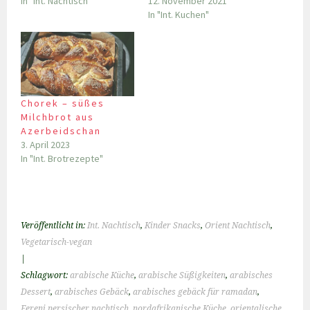
In "Int. Nachtisch"
12. November 2021
In "Int. Kuchen"
Chorek – süßes
Milchbrot aus
Azerbeidschan
3. April 2023
In "Int. Brotrezepte"
Veröffentlicht in:
Int. Nachtisch
,
Kinder Snacks
,
Orient Nachtisch
,
Vegetarisch-vegan
|
Schlagwort:
arabische Küche
,
arabische Süßigkeiten
,
arabisches
Dessert
,
arabisches Gebäck
,
arabisches gebäck für ramadan
,
Fereni persischer nachtisch
,
nordafrikanische Küche
,
orientalische