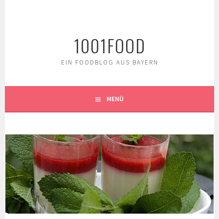
Springe
zum
Inhalt
1001FOOD
EIN FOODBLOG AUS BAYERN
MENÜ