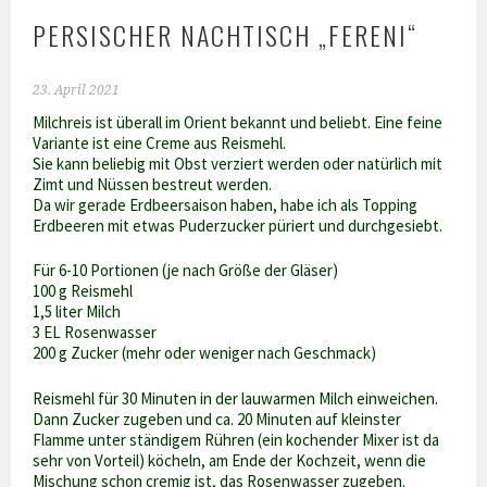
PERSISCHER NACHTISCH „FERENI“
23. April 2021
Milchreis ist überall im Orient bekannt und beliebt. Eine feine
Variante ist eine Creme aus Reismehl.
Sie kann beliebig mit Obst verziert werden oder natürlich mit
Zimt und Nüssen bestreut werden.
Da wir gerade Erdbeersaison haben, habe ich als Topping
Erdbeeren mit etwas Puderzucker püriert und durchgesiebt.
Für 6-10 Portionen (je nach Größe der Gläser)
100 g Reismehl
1,5 liter Milch
3 EL Rosenwasser
200 g Zucker (mehr oder weniger nach Geschmack)
Reismehl für 30 Minuten in der lauwarmen Milch einweichen.
Dann Zucker zugeben und ca. 20 Minuten auf kleinster
Flamme unter ständigem Rühren (ein kochender Mixer ist da
sehr von Vorteil) köcheln, am Ende der Kochzeit, wenn die
Mischung schon cremig ist, das Rosenwasser zugeben.