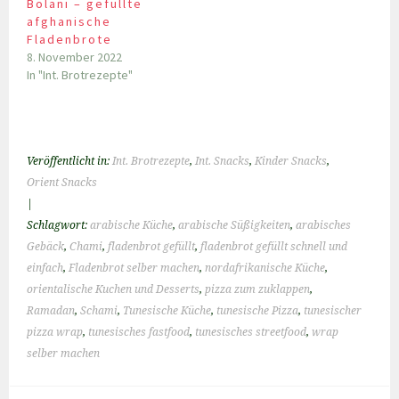
Bolani – gefüllte
afghanische
Fladenbrote
8. November 2022
In "Int. Brotrezepte"
Veröffentlicht in:
Int. Brotrezepte
,
Int. Snacks
,
Kinder Snacks
,
Orient Snacks
|
Schlagwort:
arabische Küche
,
arabische Süßigkeiten
,
arabisches
Gebäck
,
Chami
,
fladenbrot gefüllt
,
fladenbrot gefüllt schnell und
einfach
,
Fladenbrot selber machen
,
nordafrikanische Küche
,
orientalische Kuchen und Desserts
,
pizza zum zuklappen
,
Ramadan
,
Schami
,
Tunesische Küche
,
tunesische Pizza
,
tunesischer
pizza wrap
,
tunesisches fastfood
,
tunesisches streetfood
,
wrap
selber machen