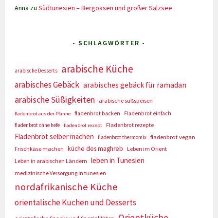
Anna
zu
Südtunesien – Bergoasen und großer Salzsee
- SCHLAGWÖRTER -
arabische Küche
arabische Desserts
arabisches Gebäck
arabisches gebäck für ramadan
arabische Süßigkeiten
arabische süßspeisen
fladenbrot backen
Fladenbrot einfach
fladenbrot aus der Pfanne
Fladenbrot rezepte
fladenbrot ohne hefe
fladenbrot rezept
Fladenbrot selber machen
fladenbrot vegan
fladenbrot thermomix
küche des maghreb
Frischkäse machen
Leben im Orient
leben in Tunesien
Leben in arabischen Ländern
medizinische Versorgung in tunesien
nordafrikanische Küche
orientalische Kuchen und Desserts
Orientküche