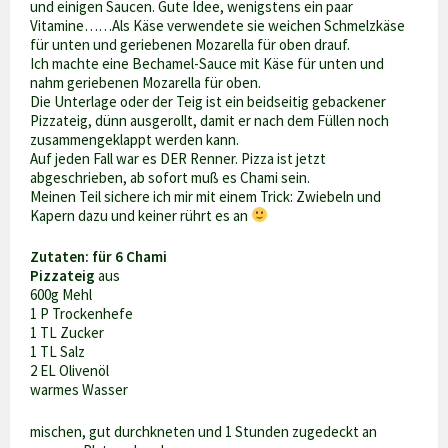
und einigen Saucen. Gute Idee, wenigstens ein paar
Vitamine……Als Käse verwendete sie weichen Schmelzkäse
für unten und geriebenen Mozarella für oben drauf.
Ich machte eine Bechamel-Sauce mit Käse für unten und
nahm geriebenen Mozarella für oben.
Die Unterlage oder der Teig ist ein beidseitig gebackener
Pizzateig, dünn ausgerollt, damit er nach dem Füllen noch
zusammengeklappt werden kann.
Auf jeden Fall war es DER Renner. Pizza ist jetzt
abgeschrieben, ab sofort muß es Chami sein.
Meinen Teil sichere ich mir mit einem Trick: Zwiebeln und
Kapern dazu und keiner rührt es an
Zutaten: für 6 Chami
Pizzateig
aus
600g Mehl
1 P Trockenhefe
1 TL Zucker
1 TL Salz
2 EL Olivenöl
warmes Wasser
mischen, gut durchkneten und 1 Stunden zugedeckt an