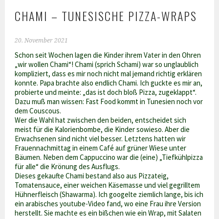
CHAMI – TUNESISCHE PIZZA-WRAPS
20. November 2021
Schon seit Wochen lagen die Kinder ihrem Vater in den Ohren
„wir wollen Chami“! Chami (sprich Schami) war so unglaublich
kompliziert, dass es mir noch nicht mal jemand richtig erklären
konnte. Papa brachte also endlich Chami. Ich guckte es mir an,
probierte und meinte: „das ist doch bloß Pizza, zugeklappt“.
Dazu muß man wissen: Fast Food kommt in Tunesien noch vor
dem Couscous.
Wer die Wahl hat zwischen den beiden, entscheidet sich
meist für die Kalorienbombe, die Kinder sowieso. Aber die
Erwachsenen sind nicht viel besser. Letztens hatten wir
Frauennachmittag in einem Café auf grüner Wiese unter
Bäumen. Neben dem Cappuccino war die (eine) „Tiefkühlpizza
für alle“ die Krönung des Ausflugs.
Dieses gekaufte Chami bestand also aus Pizzateig,
Tomatensauce, einer weichen Käsemasse und viel gegrilltem
Hühnerfleisch (Shawarma). Ich googelte ziemlich lange, bis ich
ein arabisches youtube-Video fand, wo eine Frau ihre Version
herstellt. Sie machte es ein bißchen wie ein Wrap, mit Salaten