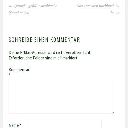
BEITRAGS-
Qataef – gefüllte arabische
Das Tunesien Kochbuch ist
NAVIGATION
Pfannkuchen
da
SCHREIBE EINEN KOMMENTAR
Deine E-Mail-Adresse wird nicht veröffentlicht.
Erforderliche Felder sind mit
*
markiert
Kommentar
*
Name
*