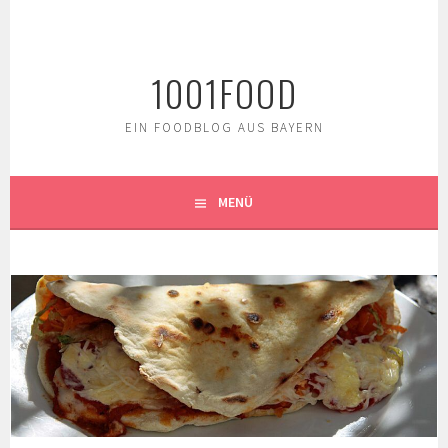
Springe
zum
Inhalt
1001FOOD
EIN FOODBLOG AUS BAYERN
MENÜ