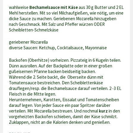
wahlweise
Bechamelsauce
mit Käse
aus 30 g Butter und 2 EL
Mehl herstellen. Mit so viel Milchaufgießen, wie nötig, um eine
dicke Sauce zu machen. Geriebenen Mozarella hinzugeben
nach Geschmack. Mit Salz und Pfeffer würzen ODER
Scheibletten-Schmelzkäse
geriebener Mozarella
diverse Saucen: Ketchup, Cocktailsauce, Mayonnaise
Backofen (Oberhitze) vorheizen. Pizzateig in 6 Kugeln teilen.
Dünn ausrollen. Auf der Backplatte oder in einer großen
gußeisernen Pfanne backen beidseitig backen.
Während die 2. Seite backt, die Oberseite dünn mit
Tomatensauce bestreichen. Den Scheiblettenkäse
drauflegen/resp. die Bechamelsauce darauf verteilen. 2 -3 EL
Fleisch in die MItte legen.
Herunternehmen, Karotten, Eissalat und Tomatenscheiben
darauf legen. Von jeder Sauce ein paar Spritzer darüber
verteilen. Mit Mozarella bestreuen. Und nochmal
kurz
in den
vorgeheizten Backofen schieben, damit der Käse schmilzt.
Zuklappen, nicht an die Kalorien denken und genießen.