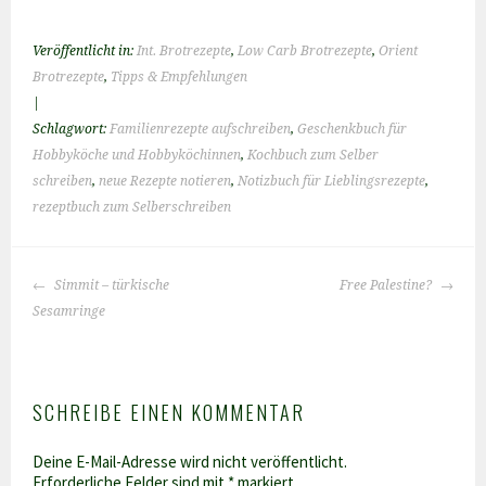
Veröffentlicht in:
Int. Brotrezepte
,
Low Carb Brotrezepte
,
Orient
Brotrezepte
,
Tipps & Empfehlungen
|
Schlagwort:
Familienrezepte aufschreiben
,
Geschenkbuch für
Hobbyköche und Hobbyköchinnen
,
Kochbuch zum Selber
schreiben
,
neue Rezepte notieren
,
Notizbuch für Lieblingsrezepte
,
rezeptbuch zum Selberschreiben
BEITRAGS-
Simmit – türkische
Free Palestine?
NAVIGATION
Sesamringe
SCHREIBE EINEN KOMMENTAR
Deine E-Mail-Adresse wird nicht veröffentlicht.
Erforderliche Felder sind mit
*
markiert