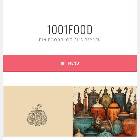
Springe
zum
Inhalt
1001FOOD
EIN FOODBLOG AUS BAYERN
MENÜ