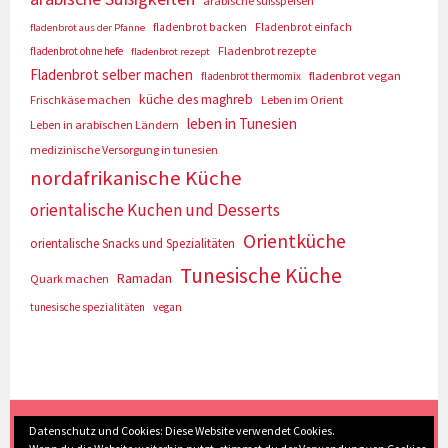
arabische süßspeisen
fladenbrot backen
Fladenbrot einfach
fladenbrot aus der Pfanne
Fladenbrot rezepte
fladenbrot ohne hefe
fladenbrot rezept
Fladenbrot selber machen
fladenbrot vegan
fladenbrot thermomix
küche des maghreb
Frischkäse machen
Leben im Orient
leben in Tunesien
Leben in arabischen Ländern
medizinische Versorgung in tunesien
nordafrikanische Küche
orientalische Kuchen und Desserts
Orientküche
orientalische Snacks und Spezialitäten
Tunesische Küche
Ramadan
Quark machen
tunesische spezialitäten
vegan
(c) Eva Seyberth
|
Home
|
Impressum/Datenschutz
|
Datenschutz und Cookies: Diese Website verwendet Cookies.