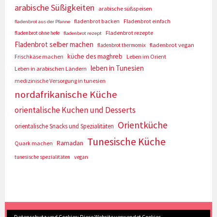
arabische Süßigkeiten
arabische süßspeisen
fladenbrot backen
Fladenbrot einfach
fladenbrot aus der Pfanne
Fladenbrot rezepte
fladenbrot ohne hefe
fladenbrot rezept
Fladenbrot selber machen
fladenbrot vegan
fladenbrot thermomix
küche des maghreb
Frischkäse machen
Leben im Orient
leben in Tunesien
Leben in arabischen Ländern
medizinische Versorgung in tunesien
nordafrikanische Küche
orientalische Kuchen und Desserts
Orientküche
orientalische Snacks und Spezialitäten
Tunesische Küche
Ramadan
Quark machen
tunesische spezialitäten
vegan
(c) Eva Seyberth
|
Home
|
Impressum/Datenschutz
|
Datenschutz und Cookies: Diese Website verwendet Cookies.