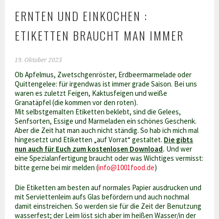
ERNTEN UND EINKOCHEN :
ETIKETTEN BRAUCHT MAN IMMER
19. Oktober 2023
Ob Apfelmus, Zwetschgenröster, Erdbeermarmelade oder
Quittengelee: für irgendwas ist immer grade Saison. Bei uns
waren es zuletzt Feigen, Kaktusfeigen und weiße
Granatäpfel (die kommen vor den roten).
Mit selbstgemalten Etiketten beklebt, sind die Gelees,
Senfsorten, Essige und Marmeladen ein schönes Geschenk.
Aber die Zeit hat man auch nicht ständig. So hab ich mich mal
hingesetzt und Etiketten „auf Vorrat“ gestaltet.
Die gibts
nun auch für Euch zum kostenlosen Download
.
Und wer
eine Spezialanfertigung braucht oder was Wichtiges vermisst:
bitte gerne bei mir melden (
info@1001food.de
)
Die Etiketten am besten auf normales Papier ausdrucken und
mit Serviettenleim aufs Glas befördern und auch nochmal
damit einstreichen. So werden sie für die Zeit der Benutzung
wasserfest; der Leim löst sich aber im heißen Wasser/in der