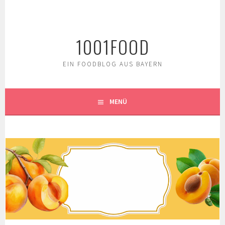
Springe
zum
Inhalt
1001FOOD
EIN FOODBLOG AUS BAYERN
MENÜ