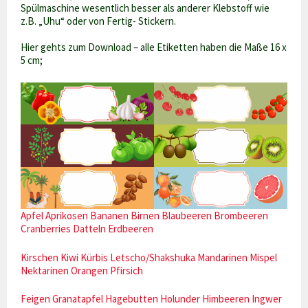
Spülmaschine wesentlich besser als anderer Klebstoff wie
z.B. „Uhu“ oder von Fertig- Stickern.
Hier gehts zum Download – alle Etiketten haben die Maße 16 x
5 cm;
Apfel
Aprikosen
Bananen
Birnen
Blaubeeren
Brombeeren
Cranberries
Datteln
Erdbeeren
Kirschen
Kiwi
Kürbis
Letscho/Shakshuka
Mandarinen
Mispel
Nektarinen
Orangen
Pfirsich
Feigen
Granatapfel
Hagebutten
Holunder
Himbeeren
Ingwer