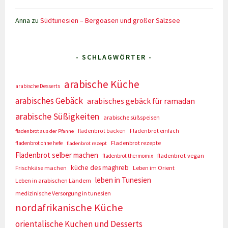
Anna
zu
Südtunesien – Bergoasen und großer Salzsee
- SCHLAGWÖRTER -
arabische Küche
arabische Desserts
arabisches Gebäck
arabisches gebäck für ramadan
arabische Süßigkeiten
arabische süßspeisen
fladenbrot backen
Fladenbrot einfach
fladenbrot aus der Pfanne
Fladenbrot rezepte
fladenbrot ohne hefe
fladenbrot rezept
Fladenbrot selber machen
fladenbrot vegan
fladenbrot thermomix
küche des maghreb
Frischkäse machen
Leben im Orient
leben in Tunesien
Leben in arabischen Ländern
medizinische Versorgung in tunesien
nordafrikanische Küche
orientalische Kuchen und Desserts