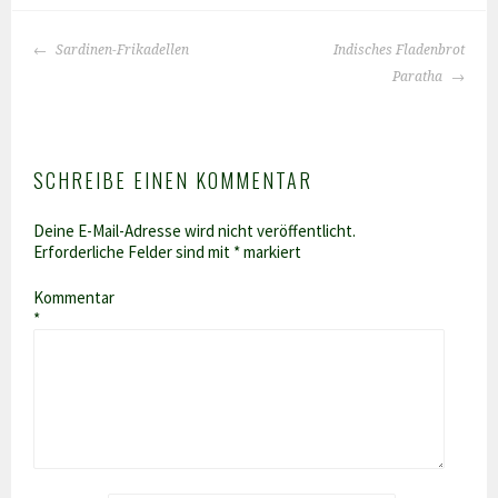
BEITRAGS-
Sardinen-Frikadellen
Indisches Fladenbrot
NAVIGATION
Paratha
SCHREIBE EINEN KOMMENTAR
Deine E-Mail-Adresse wird nicht veröffentlicht.
Erforderliche Felder sind mit
*
markiert
Kommentar
*