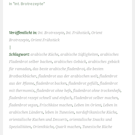
In "Int. Brotrezepte"
Veröffentlicht in:
Int. Brotrezepte
,
Int. Frühstück
,
Orient
Brotrezepte
,
Orient Frühstück
|
Schlagwort:
arabische Küche
,
arabische Süßigkeiten
,
arabisches
Fladenbrot selber backen
,
arabisches Gebäck
,
arabisches gebäck
für ramadan
,
das beste arabische fladenbrot
,
die besten
Brotbackbücher
,
fladenbrot aus der arabischen welt
,
fladenbrot
aus der Pfanne
,
fladenbrot backen
,
fladenbrot gefüllt
,
fladenbrot
mit thermomix
,
fladenbrot ohne hefe
,
fladenbrot ohne trockenhefe
,
fladenbrot rezept schnell und einfach
,
Fladenbrot selber machen
,
fladenbrot vegan
,
Frischkäse machen
,
Leben im Orient
,
Leben in
arabischen Ländern
,
leben in Tunesien
,
nordafrikanische Küche
,
orientalische Kuchen und Desserts
,
orientalische Snacks und
Spezialitäten
,
Orientküche
,
Quark machen
,
Tunesische Küche