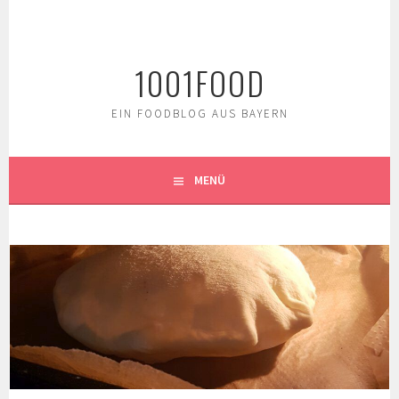
Springe
zum
Inhalt
1001FOOD
EIN FOODBLOG AUS BAYERN
MENÜ