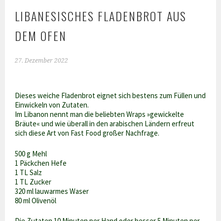
LIBANESISCHES FLADENBROT AUS
DEM OFEN
27. Dezember 2022
Dieses weiche Fladenbrot eignet sich bestens zum Füllen und
Einwickeln von Zutaten.
Im Libanon nennt man die beliebten Wraps »gewickelte
Bräute« und wie überall in den arabischen Ländern erfreut
sich diese Art von Fast Food großer Nachfrage.
500 g Mehl
1 Päckchen Hefe
1 TL Salz
1 TL Zucker
320 ml lauwarmes Waser
80 ml Olivenöl
Die Zutaten 10 Minuten per Hand oder besser 5 Minuten per