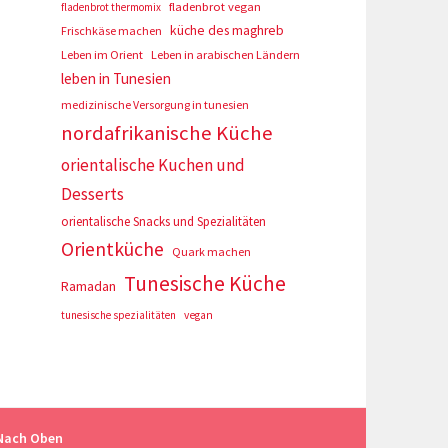
fladenbrot vegan
fladenbrot thermomix
küche des maghreb
Frischkäse machen
Leben im Orient
Leben in arabischen Ländern
leben in Tunesien
medizinische Versorgung in tunesien
nordafrikanische Küche
orientalische Kuchen und
Desserts
orientalische Snacks und Spezialitäten
Orientküche
Quark machen
Tunesische Küche
Ramadan
tunesische spezialitäten
vegan
Nach Oben