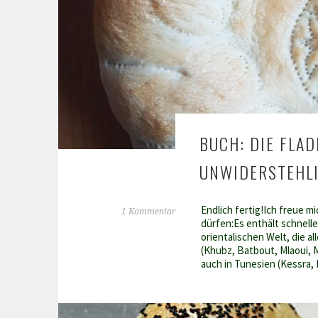
BUCH: DIE FLA
UNWIDERSTEHLI
Endlich fertig!Ich freue 
1 Kommentar
dürfen:Es enthält schnelle
orientalischen Welt, die a
(Khubz, Batbout, Mlaoui, 
auch in Tunesien (Kessra,