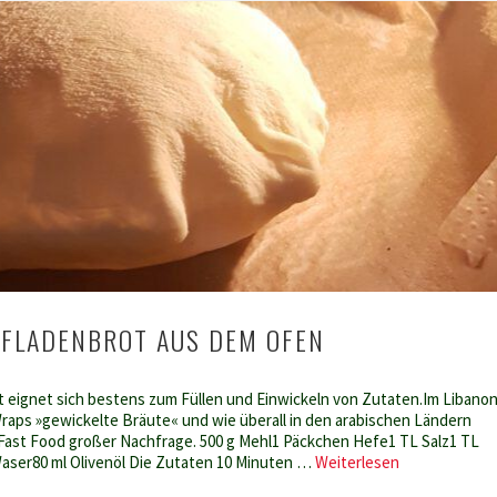
 FLADENBROT AUS DEM OFEN
 eignet sich bestens zum Füllen und Einwickeln von Zutaten.Im Libano
raps »gewickelte Bräute« und wie überall in den arabischen Ländern
n Fast Food großer Nachfrage. 500 g Mehl1 Päckchen Hefe1 TL Salz1 TL
Libanesisches
aser80 ml Olivenöl Die Zutaten 10 Minuten …
Weiterlesen
Fladenbrot