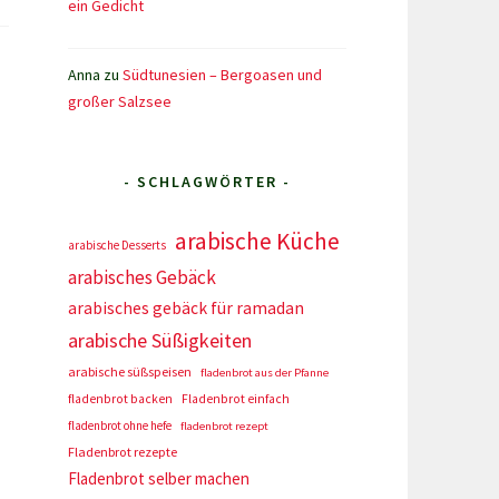
ein Gedicht
Anna
zu
Südtunesien – Bergoasen und
großer Salzsee
- SCHLAGWÖRTER -
arabische Küche
arabische Desserts
arabisches Gebäck
arabisches gebäck für ramadan
arabische Süßigkeiten
arabische süßspeisen
fladenbrot aus der Pfanne
fladenbrot backen
Fladenbrot einfach
fladenbrot ohne hefe
fladenbrot rezept
Fladenbrot rezepte
Fladenbrot selber machen