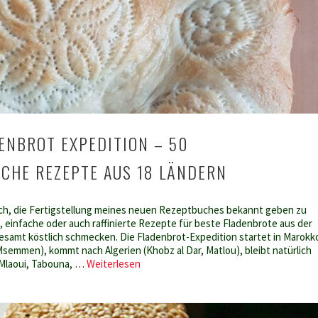
DENBROT EXPEDITION – 50
CHE REZEPTE AUS 18 LÄNDERN
mich, die Fertigstellung meines neuen Rezeptbuches bekannt geben zu
, einfache oder auch raffinierte Rezepte für beste Fladenbrote aus der
llesamt köstlich schmecken. Die Fladenbrot-Expedition startet in Marokk
Msemmen), kommt nach Algerien (Khobz al Dar, Matlou), bleibt natürlich
Buch:
 Mlaoui, Tabouna, …
Weiterlesen
Die
Fladenbrot
Expedition
–