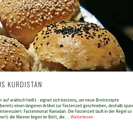
50
unwiderstehliche
Rezepte
aus
18
Ländern
US KURDISTAN
 auf arabisch heißt - eignet sich bestens, um neue Brotrezepte
 bereits einen längeren Artikel zur Fastenzeit geschrieben, deshalb spar
s interessiert: Fastenmonat Ramadan. Die Fastenzeit läuft in der Regel so
Mossulbrot
er!): die Männer liegen im Bett, die …
Weiterlesen
aus
Kurdistan