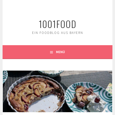
Springe
zum
Inhalt
1001FOOD
EIN FOODBLOG AUS BAYERN
MENÜ