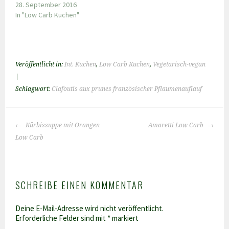
28. September 2016
In "Low Carb Kuchen"
Veröffentlicht in:
Int. Kuchen
,
Low Carb Kuchen
,
Vegetarisch-vegan
|
Schlagwort:
Clafoutis aux prunes französischer Pflaumenauflauf
BEITRAGS-
Kürbissuppe mit Orangen
Amaretti Low Carb
NAVIGATION
Low Carb
SCHREIBE EINEN KOMMENTAR
Deine E-Mail-Adresse wird nicht veröffentlicht.
Erforderliche Felder sind mit
*
markiert