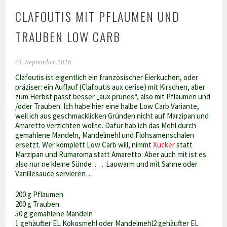
CLAFOUTIS MIT PFLAUMEN UND
TRAUBEN LOW CARB
21. September 2016
Clafoutis ist eigentlich ein französischer Eierkuchen, oder
präziser: ein Auflauf (Clafoutis aux cerise) mit Kirschen, aber
zum Herbst passt besser „aux prunes“, also mit Pflaumen und
/oder Trauben. Ich habe hier eine halbe Low Carb Variante,
weil ich aus geschmacklicken Gründen nicht auf Marzipan und
Amaretto verzichten wollte. Dafür hab ich das Mehl durch
gemahlene Mandeln, Mandelmehl und Flohsamenschalen
ersetzt. Wer komplett Low Carb will, nimmt
Xucker
statt
Marzipan und Rumaroma statt Amaretto. Aber auch mit ist es
also nur ne kleine Sünde……Lauwarm und mit Sahne oder
Vanillesauce servieren…
200 g Pflaumen
200 g Trauben
50 g gemahlene Mandeln
1 gehäufter EL Kokosmehl oder Mandelmehl2 gehäufter EL