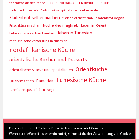
fladenbrot backen
Fladenbrot einfach
fladenbrot aus der Pfanne
Fladenbrot rezepte
fladenbrot ohne hefe
fladenbrot rezept
Fladenbrot selber machen
fladenbrot vegan
fladenbrot thermomix
küche des maghreb
Frischkäse machen
Leben im Orient
leben in Tunesien
Leben in arabischen Ländern
medizinische Versorgung in tunesien
nordafrikanische Küche
orientalische Kuchen und Desserts
Orientküche
orientalische Snacks und Spezialitäten
Tunesische Küche
Ramadan
Quark machen
tunesische spezialitäten
vegan
(c) Eva Seyberth
|
Home
|
Impressum/Datenschutz
|
Datenschutz und Cookies: Diese Website verwendet Cookies.
Wenn du die Website weiterhin nutzt, stimmst du der Verwendung von Cookies
Inhaltsverzeichnis
|
Kontakt
|
Nach Oben