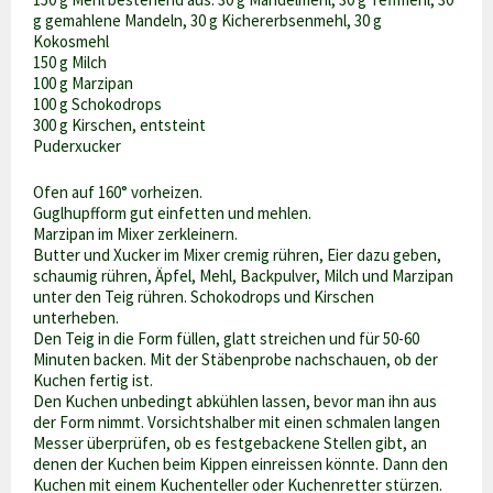
g gemahlene Mandeln, 30 g Kichererbsenmehl, 30 g
Kokosmehl
150 g Milch
100 g Marzipan
100 g Schokodrops
300 g Kirschen, entsteint
Puderxucker
Ofen auf 160° vorheizen.
Guglhupfform gut einfetten und mehlen.
Marzipan im Mixer zerkleinern.
Butter und Xucker im Mixer cremig rühren, Eier dazu geben,
schaumig rühren, Äpfel, Mehl, Backpulver, Milch und Marzipan
unter den Teig rühren. Schokodrops und Kirschen
unterheben.
Den Teig in die Form füllen, glatt streichen und für 50-60
Minuten backen. Mit der Stäbenprobe nachschauen, ob der
Kuchen fertig ist.
Den Kuchen unbedingt abkühlen lassen, bevor man ihn aus
der Form nimmt. Vorsichtshalber mit einen schmalen langen
Messer überprüfen, ob es festgebackene Stellen gibt, an
denen der Kuchen beim Kippen einreissen könnte. Dann den
Kuchen mit einem Kuchenteller oder Kuchenretter stürzen.