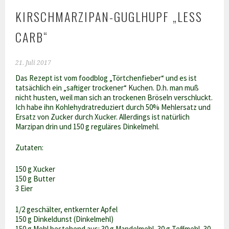
KIRSCHMARZIPAN-GUGLHUPF „LESS
CARB“
21. Juli 2017
Das Rezept ist vom foodblog „Törtchenfieber“ und es ist
tatsächlich ein „saftiger trockener“ Kuchen. D.h. man muß
nicht husten, weil man sich an trockenen Bröseln verschluckt.
Ich habe ihn Kohlehydratreduziert durch 50% Mehlersatz und
Ersatz von Zucker durch Xucker. Allerdings ist natürlich
Marzipan drin und 150 g reguläres Dinkelmehl.
Zutaten:
150 g Xucker
150 g Butter
3 Eier
1/2 geschälter, entkernter Apfel
150 g Dinkeldunst (Dinkelmehl)
150 g Mehl bestehend aus: 30 g Mandelmehl, 30 g Teffmehl, 30