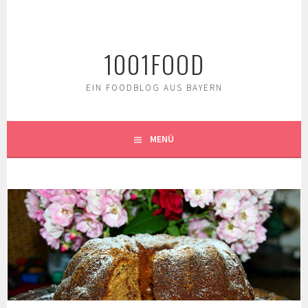
Springe
zum
Inhalt
1001FOOD
EIN FOODBLOG AUS BAYERN
MENÜ