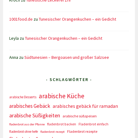
1001food.de
zu
Tunesischer Orangenkuchen – ein Gedicht
Leyla
zu
Tunesischer Orangenkuchen – ein Gedicht
Anna
zu
Südtunesien – Bergoasen und großer Salzsee
- SCHLAGWÖRTER -
arabische Küche
arabische Desserts
arabisches Gebäck
arabisches gebäck für ramadan
arabische Süßigkeiten
arabische süßspeisen
fladenbrot backen
Fladenbrot einfach
fladenbrot aus der Pfanne
Fladenbrot rezepte
fladenbrot ohne hefe
fladenbrot rezept