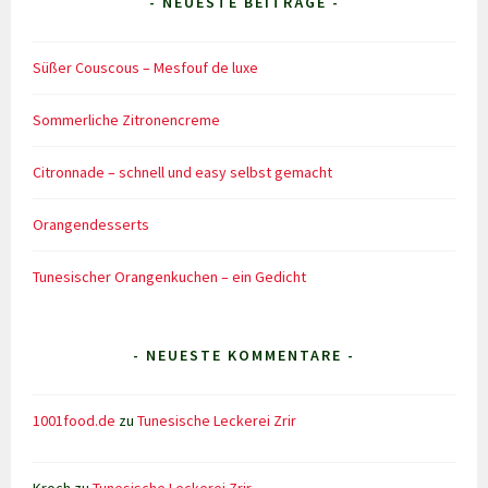
- NEUESTE BEITRÄGE -
Süßer Couscous – Mesfouf de luxe
Sommerliche Zitronencreme
Citronnade – schnell und easy selbst gemacht
Orangendesserts
Tunesischer Orangenkuchen – ein Gedicht
- NEUESTE KOMMENTARE -
1001food.de
zu
Tunesische Leckerei Zrir
Kroch
zu
Tunesische Leckerei Zrir