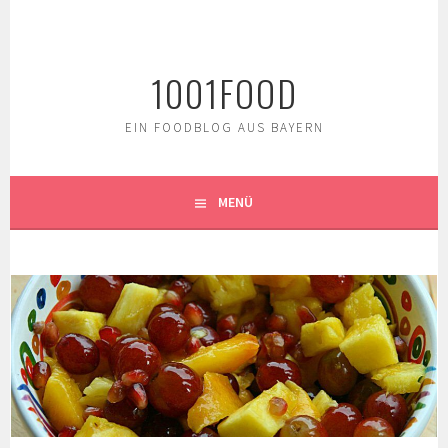
Springe
zum
Inhalt
1001FOOD
EIN FOODBLOG AUS BAYERN
MENÜ