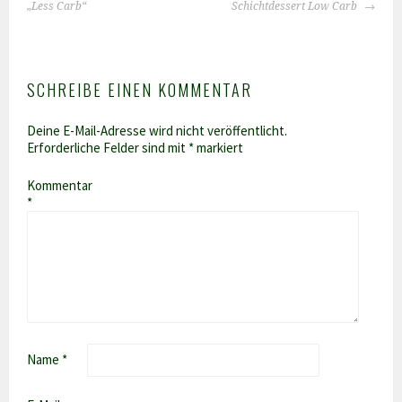
NAVIGATION
„Less Carb“
Schichtdessert Low Carb
SCHREIBE EINEN KOMMENTAR
Deine E-Mail-Adresse wird nicht veröffentlicht.
Erforderliche Felder sind mit
*
markiert
Kommentar
*
Name
*