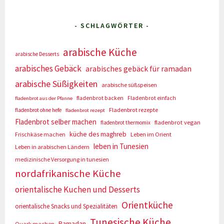
- SCHLAGWÖRTER -
arabische Küche
arabische Desserts
arabisches Gebäck
arabisches gebäck für ramadan
arabische Süßigkeiten
arabische süßspeisen
fladenbrot backen
Fladenbrot einfach
fladenbrot aus der Pfanne
Fladenbrot rezepte
fladenbrot ohne hefe
fladenbrot rezept
Fladenbrot selber machen
fladenbrot vegan
fladenbrot thermomix
küche des maghreb
Frischkäse machen
Leben im Orient
leben in Tunesien
Leben in arabischen Ländern
medizinische Versorgung in tunesien
nordafrikanische Küche
orientalische Kuchen und Desserts
Orientküche
orientalische Snacks und Spezialitäten
Tunesische Küche
Ramadan
Quark machen