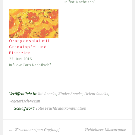
In "Int. Nachtisch"
Orangensalat mit
Granatapfel und
Pistazien
22. Juni 2016
In "Low Carb Nachtisch"
Veröffentlicht in:
Int. Snacks
,
Kinder Snacks
,
Orient Snacks
,
Vegetarisch-vegan
|
Schlagwort:
Tolle Fruchtsalatkombination
BEITRAGS-
Kirschmarzipan-Guglhupf
Heidelbeer-Mascarpone