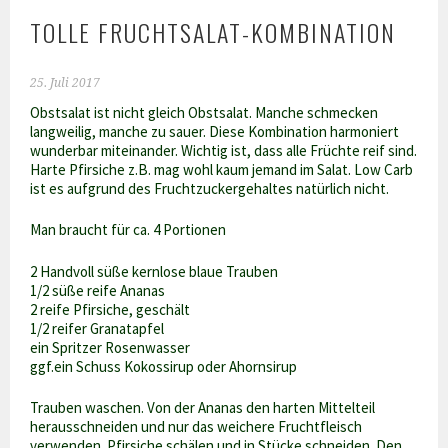
TOLLE FRUCHTSALAT-KOMBINATION
25. Juli 2017
Obstsalat ist nicht gleich Obstsalat. Manche schmecken
langweilig, manche zu sauer. Diese Kombination harmoniert
wunderbar miteinander. Wichtig ist, dass alle Früchte reif sind.
Harte Pfirsiche z.B. mag wohl kaum jemand im Salat. Low Carb
ist es aufgrund des Fruchtzuckergehaltes natürlich nicht.
Man braucht für ca. 4 Portionen
2 Handvoll süße kernlose blaue Trauben
1/2 süße reife Ananas
2 reife Pfirsiche, geschält
1/2 reifer Granatapfel
ein Spritzer Rosenwasser
ggf.ein Schuss Kokossirup oder Ahornsirup
Trauben waschen. Von der Ananas den harten Mittelteil
herausschneiden und nur das weichere Fruchtfleisch
verwenden. Pfirsiche schälen und in Stücke schneiden. Den