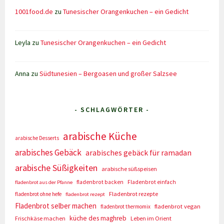
1001food.de
zu
Tunesischer Orangenkuchen – ein Gedicht
Leyla
zu
Tunesischer Orangenkuchen – ein Gedicht
Anna
zu
Südtunesien – Bergoasen und großer Salzsee
- SCHLAGWÖRTER -
arabische Küche
arabische Desserts
arabisches Gebäck
arabisches gebäck für ramadan
arabische Süßigkeiten
arabische süßspeisen
fladenbrot backen
Fladenbrot einfach
fladenbrot aus der Pfanne
Fladenbrot rezepte
fladenbrot ohne hefe
fladenbrot rezept
Fladenbrot selber machen
fladenbrot vegan
fladenbrot thermomix
küche des maghreb
Frischkäse machen
Leben im Orient