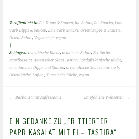
Veröffentlicht in:
Int. Dipps & Saucen
,
Int. Salate
,
Int. Snacks
,
Low
Carb Dipps & Saucen
,
Low Carb Snacks
,
Orient Dipps & Saucen
,
Orient Salate
,
Vegetarisch-vegan
|
Schlagwort:
arabische Küche
,
arabische Salate
,
Frittierter
Paprikasalat Tunesischer Slata Tastira
,
nordafrikanische Küche
,
orientalische Dipps und Saucen
,
orientalische Snacks low carb
,
Orientküche
,
Soßen;
,
Tunesische Küche
,
vegan
BEITRAGS-
Basbousa mit Kaffeesahne
Empfohlene Webseiten
NAVIGATION
EIN GEDANKE ZU „
FRITTIERTER
PAPRIKASALAT MIT EI – TASTIRA
“