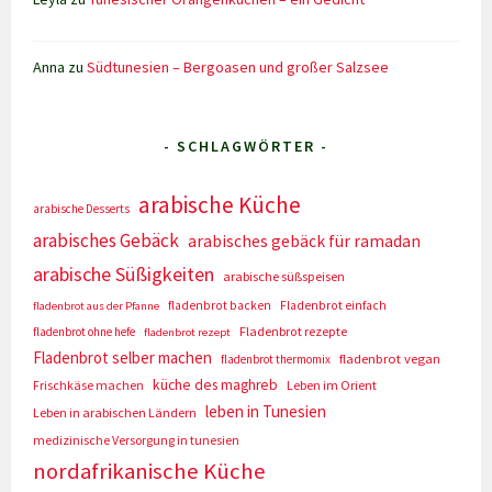
Anna
zu
Südtunesien – Bergoasen und großer Salzsee
- SCHLAGWÖRTER -
arabische Küche
arabische Desserts
arabisches Gebäck
arabisches gebäck für ramadan
arabische Süßigkeiten
arabische süßspeisen
fladenbrot backen
Fladenbrot einfach
fladenbrot aus der Pfanne
Fladenbrot rezepte
fladenbrot ohne hefe
fladenbrot rezept
Fladenbrot selber machen
fladenbrot vegan
fladenbrot thermomix
küche des maghreb
Frischkäse machen
Leben im Orient
leben in Tunesien
Leben in arabischen Ländern
medizinische Versorgung in tunesien
nordafrikanische Küche