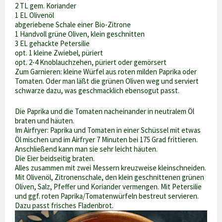
2 TL gem. Koriander
1 EL Olivenöl
abgeriebene Schale einer Bio-Zitrone
1 Handvoll grüne Oliven, klein geschnitten
3 EL gehackte Petersilie
opt. 1 kleine Zwiebel, püriert
opt. 2-4 Knoblauchzehen, püriert oder gemörsert
Zum Garnieren: kleine Würfel aus roten milden Paprika oder
Tomaten. Oder man läßt die grünen Oliven weg und serviert
schwarze dazu, was geschmacklich ebensogut passt.
Die Paprika und die Tomaten nacheinander in neutralem Öl
braten und häuten.
Im Airfryer: Paprika und Tomaten in einer Schüssel mit etwas
Öl mischen und im Airfryer 7 Minuten bei 175 Grad frittieren.
Anschließend kann man sie sehr leicht häuten.
Die Eier beidseitig braten.
Alles zusammen mit zwei Messern kreuzweise kleinschneiden.
Mit Olivenöl, Zitronenschale, den klein geschnittenen grünen
Oliven, Salz, Pfeffer und Koriander vermengen. Mit Petersilie
und ggf. roten Paprika/Tomatenwürfeln bestreut servieren.
Dazu passt frisches Fladenbrot.