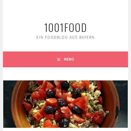
Springe
zum
Inhalt
1001FOOD
EIN FOODBLOG AUS BAYERN
MENÜ