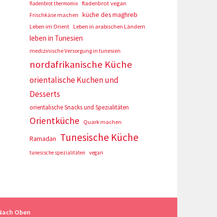
fladenbrot vegan
fladenbrot thermomix
küche des maghreb
Frischkäse machen
Leben im Orient
Leben in arabischen Ländern
leben in Tunesien
medizinische Versorgung in tunesien
nordafrikanische Küche
orientalische Kuchen und
Desserts
orientalische Snacks und Spezialitäten
Orientküche
Quark machen
Tunesische Küche
Ramadan
tunesische spezialitäten
vegan
Nach Oben