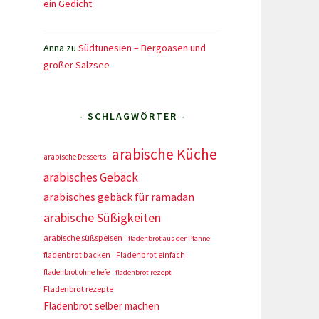
ein Gedicht
Anna
zu
Südtunesien – Bergoasen und
großer Salzsee
- SCHLAGWÖRTER -
arabische Küche
arabische Desserts
arabisches Gebäck
arabisches gebäck für ramadan
arabische Süßigkeiten
arabische süßspeisen
fladenbrot aus der Pfanne
fladenbrot backen
Fladenbrot einfach
fladenbrot ohne hefe
fladenbrot rezept
Fladenbrot rezepte
Fladenbrot selber machen