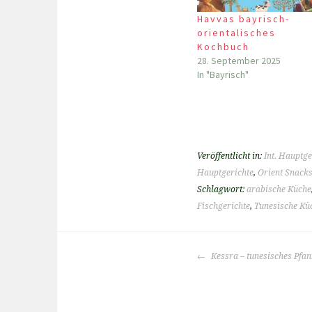
Havvas bayrisch-
orientalisches
Kochbuch
28. September 2025
In "Bayrisch"
Veröffentlicht in:
Int. Hauptge
Hauptgerichte
,
Orient Snack
Schlagwort:
arabische Küche
Fischgerichte
,
Tunesische Kü
BEITRAGS-
Kessra – tunesisches Pfa
NAVIGATION