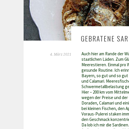
GEBRATENE SAR
Auch hier am Rande der Wü
4. März 2021
staatlichen Läden. Zum Gl
Meerestieren. Einmal pro W
gesunde Routine. Ich erin
Bayern, so gut und so gut 
und Calamari. Meeresfisch
Schwermetallbelastung g
Hier – 200 km vom Mittelme
wegen der Preise und der 
Doraden, Calamari und eini
bei kleinen Fischen, den A
Voraus-Pulerei staken imm
den Geschmack konzentri
Da lob ich mir die Sardinen