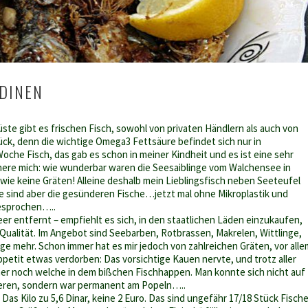
DINEN
ste gibt es frischen Fisch, sowohl von privaten Händlern als auch von
ück, denn die wichtige Omega3 Fettsäure befindet sich nur in
oche Fisch, das gab es schon in meiner Kindheit und es ist eine sehr
nere mich: wie wunderbar waren die Seesaiblinge vom Walchensee in
wie keine Gräten! Alleine deshalb mein Lieblingsfisch neben Seeteufel
e sind aber die gesünderen Fische…jetzt mal ohne Mikroplastik und
esprochen…..
er entfernt – empfiehlt es sich, in den staatlichen Läden einzukaufen,
Qualität. Im Angebot sind Seebarben, Rotbrassen, Makrelen, Wittlinge,
ge mehr. Schon immer hat es mir jedoch von zahlreichen Gräten, vor alle
ppetit etwas verdorben: Das vorsichtige Kauen nervte, und trotz aller
er noch welche in dem bißchen Fischhappen. Man konnte sich nicht auf
eren, sondern war permanent am Popeln…..
. Das Kilo zu 5,6 Dinar, keine 2 Euro. Das sind ungefähr 17/18 Stück Fische