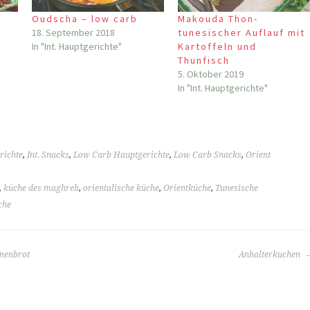
Oudscha – low carb
Makouda Thon-
18. September 2018
tunesischer Auflauf mit
In "Int. Hauptgerichte"
Kartoffeln und
Thunfisch
5. Oktober 2019
In "Int. Hauptgerichte"
richte
,
Int. Snacks
,
Low Carb Hauptgerichte
,
Low Carb Snacks
,
Orient
s
,
küche des maghreb
,
orientalische küche
,
Orientküche
,
Tunesische
che
nnenbrot
Anhalterkuchen