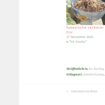
Tunesische Leckerei
Zrir
27. November 2020
In "Int. Snacks"
Veröffentlicht in:
Int. Kuchen
,
Schlagwort:
Anhalterkuchen
BEITRAGS-
Gebratene Sardinen
NAVIGATION