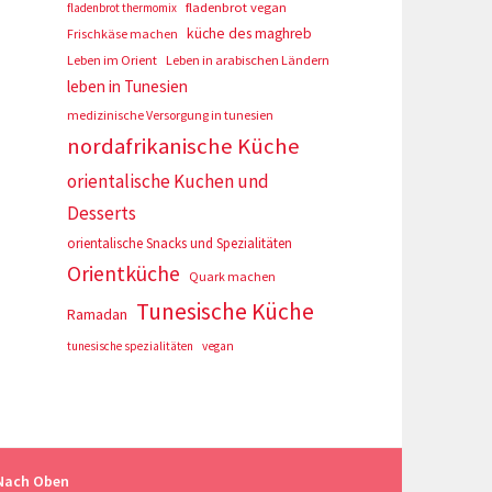
fladenbrot vegan
fladenbrot thermomix
küche des maghreb
Frischkäse machen
Leben im Orient
Leben in arabischen Ländern
leben in Tunesien
medizinische Versorgung in tunesien
nordafrikanische Küche
orientalische Kuchen und
Desserts
orientalische Snacks und Spezialitäten
Orientküche
Quark machen
Tunesische Küche
Ramadan
tunesische spezialitäten
vegan
Nach Oben