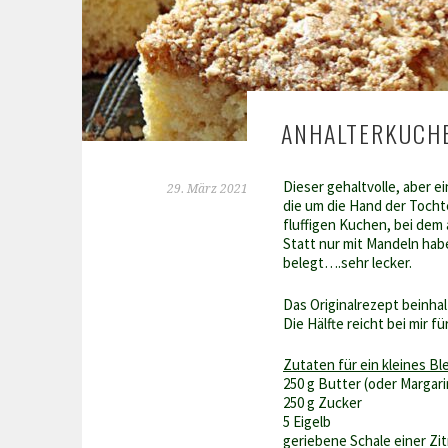
ANHALTERKUCH
Dieser gehaltvolle, aber 
29. März 2021
die um die Hand der Tocht
fluffigen Kuchen, bei dem 
Statt nur mit Mandeln hab
belegt….sehr lecker.
Das Originalrezept beinha
Die Hälfte reicht bei mir fü
Zutaten für ein kleines Bl
250 g Butter (oder Margari
250 g Zucker
5 Eigelb
geriebene Schale einer Zi