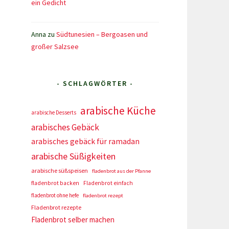
ein Gedicht
Anna
zu
Südtunesien – Bergoasen und
großer Salzsee
- SCHLAGWÖRTER -
arabische Küche
arabische Desserts
arabisches Gebäck
arabisches gebäck für ramadan
arabische Süßigkeiten
arabische süßspeisen
fladenbrot aus der Pfanne
fladenbrot backen
Fladenbrot einfach
fladenbrot ohne hefe
fladenbrot rezept
Fladenbrot rezepte
Fladenbrot selber machen