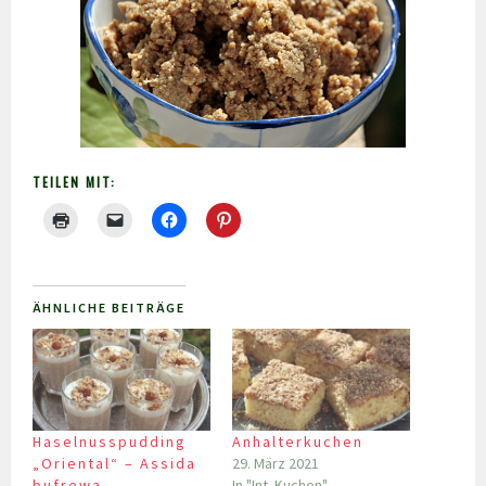
TEILEN MIT:
ÄHNLICHE BEITRÄGE
Haselnusspudding
Anhalterkuchen
„Oriental“ – Assida
29. März 2021
bufrewa
In "Int. Kuchen"