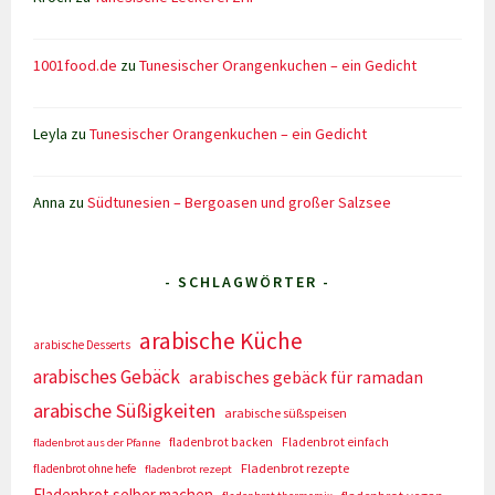
1001food.de
zu
Tunesischer Orangenkuchen – ein Gedicht
Leyla
zu
Tunesischer Orangenkuchen – ein Gedicht
Anna
zu
Südtunesien – Bergoasen und großer Salzsee
- SCHLAGWÖRTER -
arabische Küche
arabische Desserts
arabisches Gebäck
arabisches gebäck für ramadan
arabische Süßigkeiten
arabische süßspeisen
fladenbrot backen
Fladenbrot einfach
fladenbrot aus der Pfanne
Fladenbrot rezepte
fladenbrot ohne hefe
fladenbrot rezept
Fladenbrot selber machen