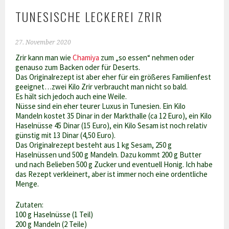
TUNESISCHE LECKEREI ZRIR
27. November 2020
Zrir kann man wie
Chamiya
zum „so essen“ nehmen oder
genauso zum Backen oder für Deserts.
Das Originalrezept ist aber eher für ein größeres Familienfest
geeignet…zwei Kilo Zrir verbraucht man nicht so bald.
Es hält sich jedoch auch eine Weile.
Nüsse sind ein eher teurer Luxus in Tunesien. Ein Kilo
Mandeln kostet 35 Dinar in der Markthalle (ca 12 Euro), ein Kilo
Haselnüsse 45 Dinar (15 Euro), ein Kilo Sesam ist noch relativ
günstig mit 13 Dinar (4,50 Euro).
Das Originalrezept besteht aus 1 kg Sesam, 250 g
Haselnüssen und 500 g Mandeln. Dazu kommt 200 g Butter
und nach Belieben 500 g Zucker und eventuell Honig. Ich habe
das Rezept verkleinert, aber ist immer noch eine ordentliche
Menge.
Zutaten:
100 g Haselnüsse (1 Teil)
200 g Mandeln (2 Teile)