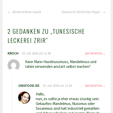
BEITRAGS-
Kichererbsen-Snack
Tunesisch-Türkische Ftayer
NAVIGATION
2 GEDANKEN ZU „
TUNESISCHE
LECKEREI ZRIR
“
KROCH
19. Juli 2026 um 11:46
ANTWORTEN
Kann Mann Haselnussmuss, Mandelmuss und
tahini verwenden anstatt selbst machen?
1001FOOD.DE
19. Juli 2026 um 12:34
ANTWORTEN
Hallo,
nun, es sollte ja eher etwas stückig sein.
Gekauftes Mandelmus, Nussmus oder
Sesammus sind halt industriell gemahlen