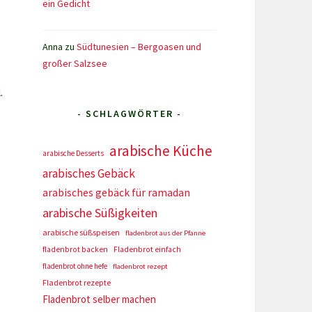
ein Gedicht
Anna
zu
Südtunesien – Bergoasen und
großer Salzsee
.
- SCHLAGWÖRTER -
arabische Küche
arabische Desserts
arabisches Gebäck
arabisches gebäck für ramadan
arabische Süßigkeiten
arabische süßspeisen
fladenbrot aus der Pfanne
fladenbrot backen
Fladenbrot einfach
fladenbrot ohne hefe
fladenbrot rezept
Fladenbrot rezepte
Fladenbrot selber machen