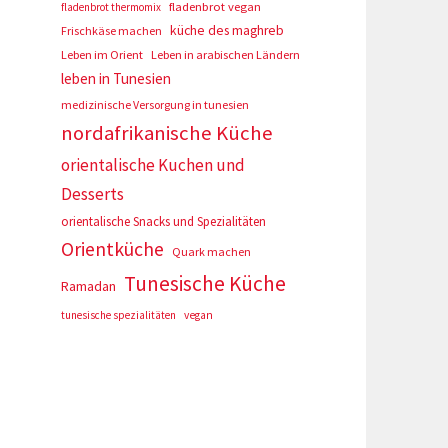
fladenbrot vegan
fladenbrot thermomix
küche des maghreb
Frischkäse machen
Leben im Orient
Leben in arabischen Ländern
leben in Tunesien
medizinische Versorgung in tunesien
nordafrikanische Küche
orientalische Kuchen und
Desserts
orientalische Snacks und Spezialitäten
Orientküche
Quark machen
Tunesische Küche
Ramadan
tunesische spezialitäten
vegan