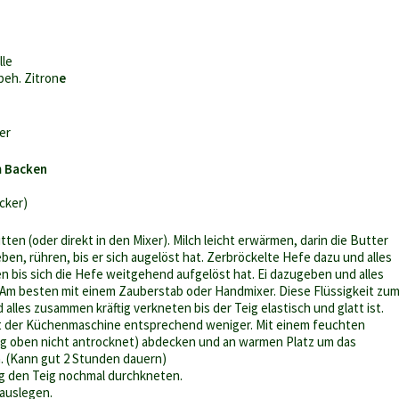
lle
beh. Zitron
e
er
m Backen
cker)
tten (oder direkt in den Mixer). Milch leicht erwärmen, darin die Butter
en, rühren, bis er sich augelöst hat. Zerbröckelte Hefe dazu und alles
 bis sich die Hefe weitgehend aufgelöst hat. Ei dazugeben und alles
 Am besten mit einem Zauberstab oder Handmixer. Diese Flüssigkeit zu
 alles zusammen kräftig verkneten bis der Teig elastisch und glatt ist.
it der Küchenmaschine entsprechend weniger. Mit einem feuchten
ig oben nicht antrocknet) abdecken und an warmen Platz um das
. (Kann gut 2 Stunden dauern)
ng den Teig nochmal durchkneten.
auslegen.