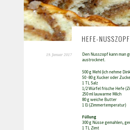
HEFE-NUSSZOPF
Den Nusszopf kann man gut
19. Januar 2017
austrocknet.
500 g Mehl (ich nehme Din
50 -80 g Xucker oder Zuck
1 TL Salz
1/2 Würfel frische Hefe (
250 ml lauwarme Milch
80 g weiche Butter
1 Ei (Zimmertemperatur)
Füllung
300 g Nüsse gemahlen, gem
1 TL Zimt