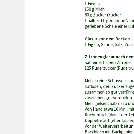
1 Eiweiß
150 g Milch
80 g Zucker (Xucker)
1 halber TL geriebene Vani
geriebene Schale einer un
Glasur vor dem Backen
1 Eigelb, Sahne, Salz, Zuck
Zitronenglasur nach de
Saft einer halben Zitrone
125 Puderzucker (Puderxu
Mehl in eine Schüssel schü
auflösen, den Zucker zugeb
zusammen so gut verrühren
zusammen gut verquirlen.
Mehl gießen, Salz dazu und
Von Hand etwa 10 Min., m
Küchentuch (damit der Te
Doppelte aufgehen lassen
Vor der Weiterverarbeitu
Backblech mit Backpapier 