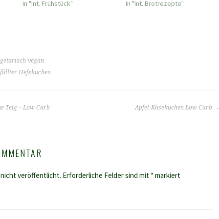
In "Int. Frühstück"
In "Int. Brotrezepte"
getarisch-vegan
füllter Hefekuchen
e Teig – Low Carb
Apfel-Käsekuchen Low Carb
KOMMENTAR
nicht veröffentlicht.
Erforderliche Felder sind mit
*
markiert