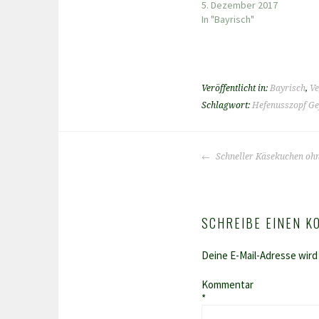
5. Dezember 2017
In "Bayrisch"
Veröffentlicht in:
Bayrisch
,
Ve
Schlagwort:
Hefenusszopf Ge
BEITRAGS-
Schneller Käsekuchen ohn
NAVIGATION
SCHREIBE EINEN 
Deine E-Mail-Adresse wird 
Kommentar
*