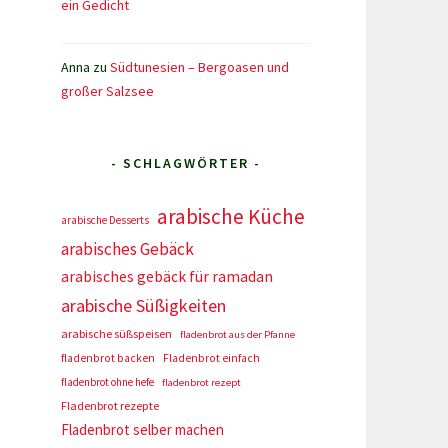
ein Gedicht
Anna
zu
Südtunesien – Bergoasen und
großer Salzsee
- SCHLAGWÖRTER -
arabische Küche
arabische Desserts
arabisches Gebäck
arabisches gebäck für ramadan
arabische Süßigkeiten
arabische süßspeisen
fladenbrot aus der Pfanne
fladenbrot backen
Fladenbrot einfach
fladenbrot ohne hefe
fladenbrot rezept
Fladenbrot rezepte
Fladenbrot selber machen