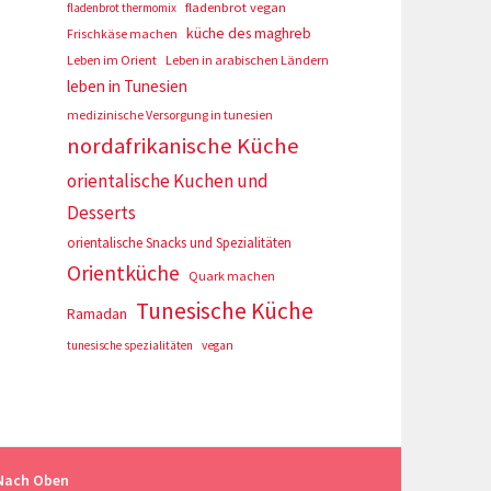
fladenbrot vegan
fladenbrot thermomix
küche des maghreb
Frischkäse machen
Leben im Orient
Leben in arabischen Ländern
leben in Tunesien
medizinische Versorgung in tunesien
nordafrikanische Küche
orientalische Kuchen und
Desserts
orientalische Snacks und Spezialitäten
Orientküche
Quark machen
Tunesische Küche
Ramadan
tunesische spezialitäten
vegan
Nach Oben