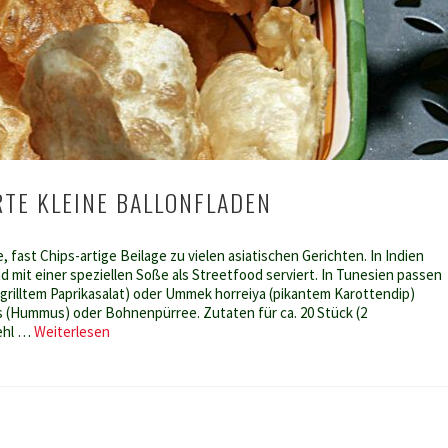
RTE KLEINE BALLONFLADEN
ge, fast Chips-artige Beilage zu vielen asiatischen Gerichten. In Indien
d mit einer speziellen Soße als Streetfood serviert. In Tunesien passen
egrilltem Paprikasalat) oder Ummek horreiya (pikantem Karottendip)
 (Hummus) oder Bohnenpürree. Zutaten für ca. 20 Stück (2
Puri
ehl …
Weiterlesen
–
frittierte
kleine
Ballonfladen