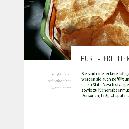
PURI – FRITTIE
Sie sind eine leckere lufti
30. Juli 2023
werden sie auch gefüllt un
Schreibe einen
sie zu Slata Meschwiya (g
Kommentar
sowie zu Kichererbsenmus
Personen)150 g Chapatim