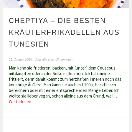
CHEPTIYA – DIE BESTEN
KRÄUTERFRIKADELLEN AUS
TUNESIEN
22. Januar 2026
Schreibe einen Kommentar
Man kann sie frittieren, backen, mit (unter) dem Couscous
mitdämpfen oder in der Soße mitkochen. Ich hab meine
frittiert, denn damit kommt zum herzhaften Inneren noch das
knusprige Äußere. Man kann sie auch mit 100 g Hackfleisch
bereichern oder mit einer entsprechenden Menge Leber. Ich
wollte sie lieber vegan, schon alleine aus dem Grund, weil …
Cheptiya
Weiterlesen
–
die
besten
Kräuterfrikadellen
aus