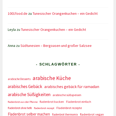
1001food.de
zu
Tunesischer Orangenkuchen – ein Gedicht
Leyla
zu
Tunesischer Orangenkuchen – ein Gedicht
Anna
zu
Südtunesien – Bergoasen und großer Salzsee
- SCHLAGWÖRTER -
arabische Küche
arabische Desserts
arabisches Gebäck
arabisches gebäck für ramadan
arabische Süßigkeiten
arabische süßspeisen
fladenbrot backen
Fladenbrot einfach
fladenbrot aus der Pfanne
Fladenbrot rezepte
fladenbrot ohne hefe
fladenbrot rezept
Fladenbrot selber machen
fladenbrot vegan
fladenbrot thermomix