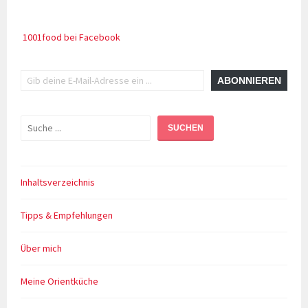
Tunesien
1001food bei Facebook
Gib deine E-Mail-Adresse ein ...
ABONNIEREN
Suchen
SUCHEN
Inhaltsverzeichnis
Tipps & Empfehlungen
Über mich
Meine Orientküche