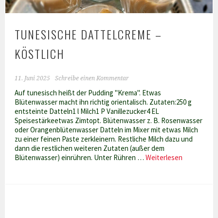
TUNESISCHE DATTELCREME –
KÖSTLICH
11. Juni 2025
Schreibe einen Kommentar
Auf tunesisch heißt der Pudding "Krema". Etwas
Blütenwasser macht ihn richtig orientalisch. Zutaten:250 g
entsteinte Datteln1 l Milch1 P Vanillezucker4 EL
Speisestärkeetwas Zimtopt. Blütenwasser z. B. Rosenwasser
oder Orangenblütenwasser Datteln im Mixer mit etwas Milch
zu einer feinen Paste zerkleinern. Restliche Milch dazu und
dann die restlichen weiteren Zutaten (außer dem
Tunesische
Blütenwasser) einrühren. Unter Rühren …
Weiterlesen
Dattelcrem
–
köstlich