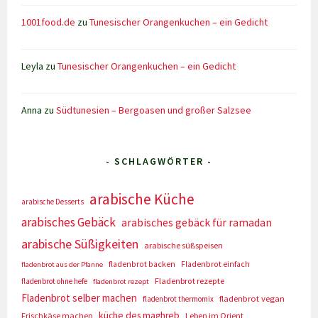
1001food.de
zu
Tunesischer Orangenkuchen – ein Gedicht
Leyla
zu
Tunesischer Orangenkuchen – ein Gedicht
Anna
zu
Südtunesien – Bergoasen und großer Salzsee
- SCHLAGWÖRTER -
arabische Küche
arabische Desserts
arabisches Gebäck
arabisches gebäck für ramadan
arabische Süßigkeiten
arabische süßspeisen
fladenbrot backen
Fladenbrot einfach
fladenbrot aus der Pfanne
Fladenbrot rezepte
fladenbrot ohne hefe
fladenbrot rezept
Fladenbrot selber machen
fladenbrot vegan
fladenbrot thermomix
küche des maghreb
Frischkäse machen
Leben im Orient