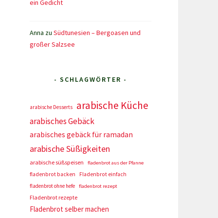
ein Gedicht
Anna
zu
Südtunesien – Bergoasen und
großer Salzsee
- SCHLAGWÖRTER -
arabische Küche
arabische Desserts
arabisches Gebäck
arabisches gebäck für ramadan
arabische Süßigkeiten
arabische süßspeisen
fladenbrot aus der Pfanne
fladenbrot backen
Fladenbrot einfach
fladenbrot ohne hefe
fladenbrot rezept
Fladenbrot rezepte
Fladenbrot selber machen