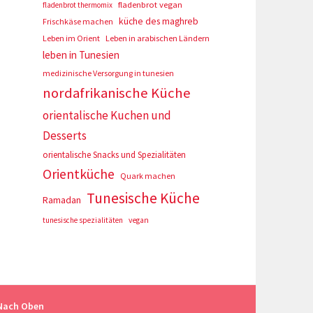
fladenbrot vegan
fladenbrot thermomix
küche des maghreb
Frischkäse machen
Leben im Orient
Leben in arabischen Ländern
leben in Tunesien
medizinische Versorgung in tunesien
nordafrikanische Küche
orientalische Kuchen und
Desserts
orientalische Snacks und Spezialitäten
Orientküche
Quark machen
Tunesische Küche
Ramadan
tunesische spezialitäten
vegan
Nach Oben