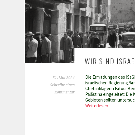
WIR SIND ISRAE
Die Ermittlungen des IStG
31. Mai 2024
israelischen Regierung/Arm
Schreibe einen
Chefanklägerin Fatou Bens
Kommentar
Palästina eingeleitet: Die
Gebieten sollten untersuc
Wir
Weiterlesen
sind
Israel?
Nein,
danke!