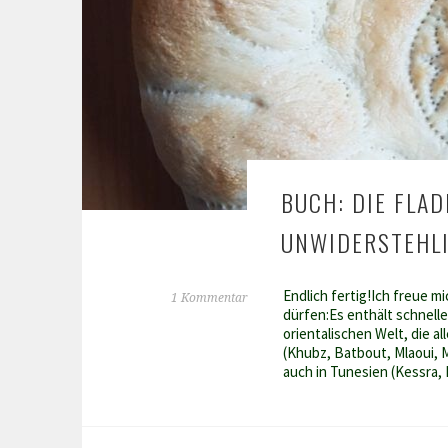
BUCH: DIE FLA
UNWIDERSTEHLI
Endlich fertig!Ich freue 
1 Kommentar
dürfen:Es enthält schnelle
orientalischen Welt, die a
(Khubz, Batbout, Mlaoui, 
auch in Tunesien (Kessra,