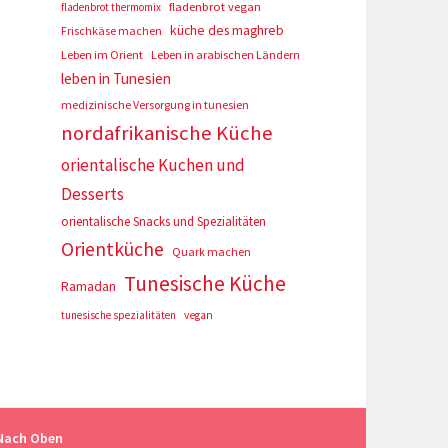
fladenbrot vegan
fladenbrot thermomix
küche des maghreb
Frischkäse machen
Leben im Orient
Leben in arabischen Ländern
leben in Tunesien
medizinische Versorgung in tunesien
nordafrikanische Küche
orientalische Kuchen und
Desserts
orientalische Snacks und Spezialitäten
Orientküche
Quark machen
Tunesische Küche
Ramadan
tunesische spezialitäten
vegan
Nach Oben