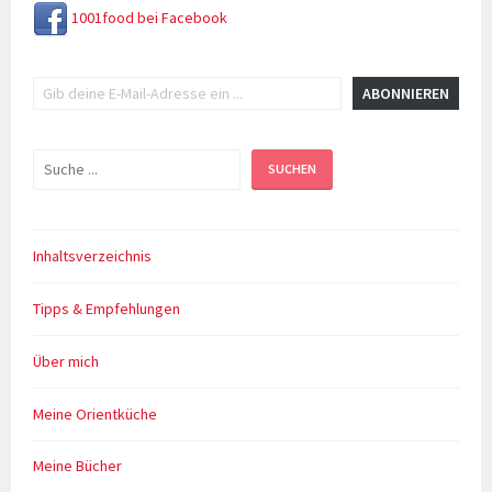
Rückblick
1001food bei Facebook
Gib deine E-Mail-Adresse ein ...
ABONNIEREN
Suchen
SUCHEN
Inhaltsverzeichnis
Tipps & Empfehlungen
Über mich
Meine Orientküche
Meine Bücher