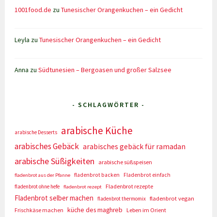
1001food.de
zu
Tunesischer Orangenkuchen – ein Gedicht
Leyla
zu
Tunesischer Orangenkuchen – ein Gedicht
Anna
zu
Südtunesien – Bergoasen und großer Salzsee
- SCHLAGWÖRTER -
arabische Küche
arabische Desserts
arabisches Gebäck
arabisches gebäck für ramadan
arabische Süßigkeiten
arabische süßspeisen
fladenbrot backen
Fladenbrot einfach
fladenbrot aus der Pfanne
Fladenbrot rezepte
fladenbrot ohne hefe
fladenbrot rezept
Fladenbrot selber machen
fladenbrot vegan
fladenbrot thermomix
küche des maghreb
Frischkäse machen
Leben im Orient