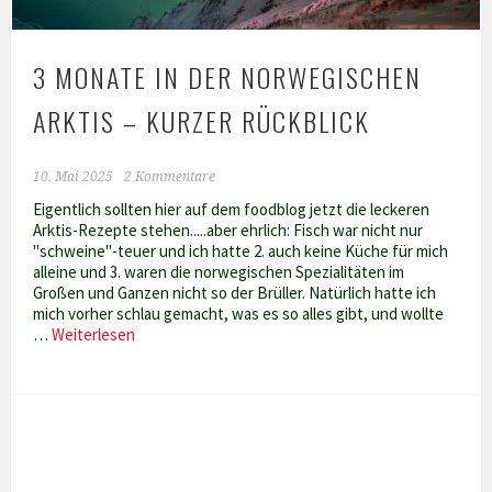
3 MONATE IN DER NORWEGISCHEN
ARKTIS – KURZER RÜCKBLICK
10. Mai 2025
2 Kommentare
Eigentlich sollten hier auf dem foodblog jetzt die leckeren
Arktis-Rezepte stehen.....aber ehrlich: Fisch war nicht nur
"schweine"-teuer und ich hatte 2. auch keine Küche für mich
alleine und 3. waren die norwegischen Spezialitäten im
Großen und Ganzen nicht so der Brüller. Natürlich hatte ich
mich vorher schlau gemacht, was es so alles gibt, und wollte
3
…
Weiterlesen
Monate
in
der
norwegischen
Arktis
–
kurzer