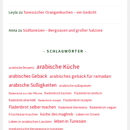
Leyla
zu
Tunesischer Orangenkuchen – ein Gedicht
Anna
zu
Südtunesien – Bergoasen und großer Salzsee
- SCHLAGWÖRTER -
arabische Küche
arabische Desserts
arabisches Gebäck
arabisches gebäck für ramadan
arabische Süßigkeiten
arabische süßspeisen
fladenbrot backen
Fladenbrot einfach
fladenbrot aus der Pfanne
Fladenbrot rezepte
fladenbrot ohne hefe
fladenbrot rezept
Fladenbrot selber machen
fladenbrot vegan
fladenbrot thermomix
küche des maghreb
Frischkäse machen
Leben im Orient
leben in Tunesien
Leben in arabischen Ländern
medizinische Versorgung in tunesien