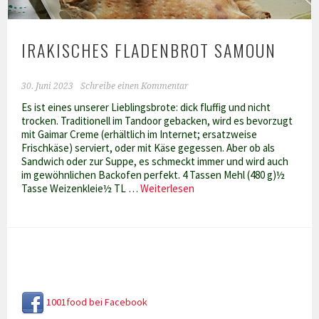
IRAKISCHES FLADENBROT SAMOUN
30. Juni 2023
Schreibe einen Kommentar
Es ist eines unserer Lieblingsbrote: dick fluffig und nicht
trocken. Traditionell im Tandoor gebacken, wird es bevorzugt
mit Gaimar Creme (erhältlich im Internet; ersatzweise
Frischkäse) serviert, oder mit Käse gegessen. Aber ob als
Sandwich oder zur Suppe, es schmeckt immer und wird auch
im gewöhnlichen Backofen perfekt. 4 Tassen Mehl (480 g)½
Irakisches
Tasse Weizenkleie½ TL …
Weiterlesen
Fladenbrot
Samoun
1001food bei Facebook