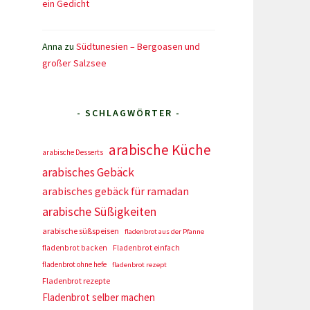
ein Gedicht
Anna
zu
Südtunesien – Bergoasen und
großer Salzsee
- SCHLAGWÖRTER -
arabische Küche
arabische Desserts
arabisches Gebäck
arabisches gebäck für ramadan
arabische Süßigkeiten
arabische süßspeisen
fladenbrot aus der Pfanne
fladenbrot backen
Fladenbrot einfach
fladenbrot ohne hefe
fladenbrot rezept
Fladenbrot rezepte
Fladenbrot selber machen