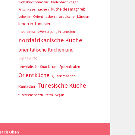
fladenbrot vegan
fladenbrot thermomix
küche des maghreb
Frischkäse machen
Leben im Orient
Leben in arabischen Ländern
leben in Tunesien
medizinische Versorgung in tunesien
nordafrikanische Küche
orientalische Kuchen und
Desserts
orientalische Snacks und Spezialitäten
Orientküche
Quark machen
Tunesische Küche
Ramadan
tunesische spezialitäten
vegan
Nach Oben