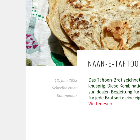
NAAN-E-TAFTOO
Das Taftoon-Brot zeichnet 
12. Juni 2023
knusprig. Diese Kombinat
Schreibe einen
zur idealen Begleitung für
Kommentar
für jede Brotsorte eine e
Naan-
Weiterlesen
e-
taftoon,
knuspriges
„Cracker“-
brot