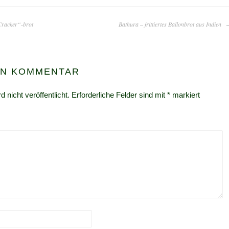
Cracker“-brot
Bathura – frittiertes Ballonbrot aus Indien
EN KOMMENTAR
 nicht veröffentlicht.
Erforderliche Felder sind mit
*
markiert