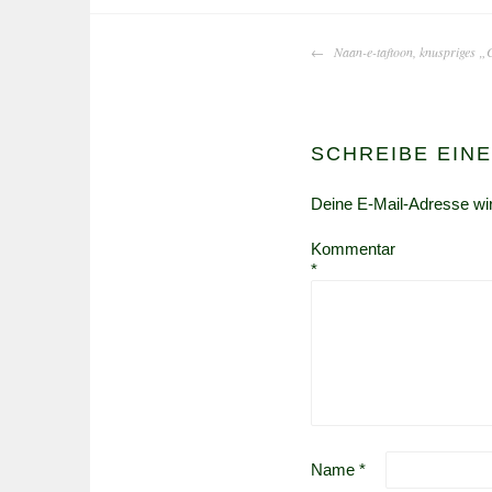
BEITRAGS-
Naan-e-taftoon, knuspriges „
NAVIGATION
SCHREIBE EIN
Deine E-Mail-Adresse wird
Kommentar
*
Name
*