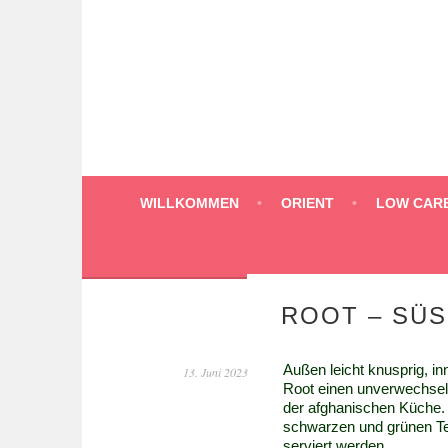
Springe
zum
Inhalt
WILLKOMMEN
ORIENT
LOW CAR
ROOT – SÜS
Außen leicht knusprig, i
13. Juni 2023
Root einen unverwechsel
der afghanischen Küche.
schwarzen und grünen Te
serviert werden.