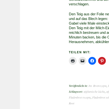
verschlagen.
Den Teig aus der Folie n
und auf das Blech legen: 
Gabel viele Male einstec
Den Teig mit der Milch-
reichlich bestreuen und a
Minuten backen, bis die O
Herausnehmen, abkühlen 
TEILEN MIT:
Veröffentlicht in:
Int. Brotrezepte
,
Schlagwort:
afghanische küche
,
af
Fladenbrot rezepte
,
Fladenbrot se
Root