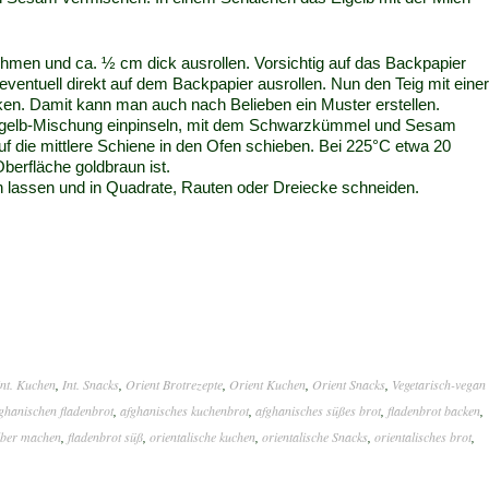
ehmen und ca. ½ cm dick ausrollen. Vorsichtig auf das Backpapier
eventuell direkt auf dem Backpapier ausrollen. Nun den Teig mit einer
ken. Damit kann man auch nach Belieben ein Muster erstellen.
Eigelb-Mischung einpinseln, mit dem Schwarzkümmel und Sesam
uf die mittlere Schiene in den Ofen schieben. Bei 225°C etwa 20
berfläche goldbraun ist.
lassen und in Quadrate, Rauten oder Dreiecke schneiden.
Int. Kuchen
,
Int. Snacks
,
Orient Brotrezepte
,
Orient Kuchen
,
Orient Snacks
,
Vegetarisch-vegan
ghanischen fladenbrot
,
afghanisches kuchenbrot
,
afghanisches süßes brot
,
fladenbrot backen
,
lber machen
,
fladenbrot süß
,
orientalische kuchen
,
orientalische Snacks
,
orientalisches brot
,