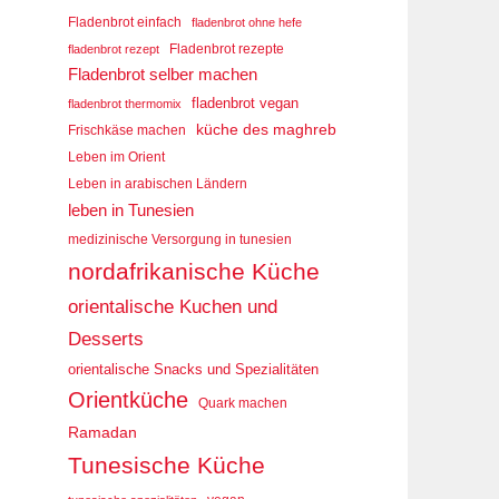
Fladenbrot einfach
fladenbrot ohne hefe
Fladenbrot rezepte
fladenbrot rezept
Fladenbrot selber machen
fladenbrot vegan
fladenbrot thermomix
küche des maghreb
Frischkäse machen
Leben im Orient
Leben in arabischen Ländern
leben in Tunesien
medizinische Versorgung in tunesien
nordafrikanische Küche
orientalische Kuchen und
Desserts
orientalische Snacks und Spezialitäten
Orientküche
Quark machen
Ramadan
Tunesische Küche