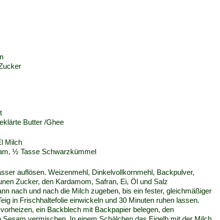
n
Zucker
t
eklärte Butter /Ghee
El Milch
sam, ½ Tasse Schwarzkümmel
sser auflösen. Weizenmehl, Dinkelvollkornmehl, Backpulver,
nen Zucker, den Kardamom, Safran, Ei, Öl und Salz
nn nach und nach die Milch zugeben, bis ein fester, gleichmäßiger
Teig in Frischhaltefolie einwickeln und 30 Minuten ruhen lassen.
vorheizen, ein Backblech mit Backpapier belegen, den
Sesam vermischen. In einem Schälchen das Eigelb mit der Milch