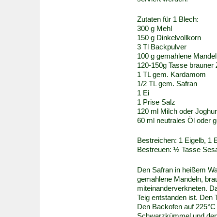
Zutaten für 1 Blech:
300 g Mehl
150 g Dinkelvollkorn
3 Tl Backpulver
100 g gemahlene Mandel
120-150g Tasse brauner 
1 TL gem. Kardamom
1/2 TL gem. Safran
1 Ei
1 Prise Salz
120 ml Milch oder Joghur
60 ml neutrales Öl oder g
Bestreichen: 1 Eigelb, 1 
Bestreuen: ½ Tasse Se
Den Safran in heißem Wa
gemahlene Mandeln, brau
miteinanderverkneten. Da
Teig entstanden ist. Den 
Den Backofen auf 225°C 
Schwarzkümmel und den 