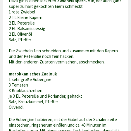
Dazu gibts einen leckeren
Zwiebelkapern-Mix,
der auch ganz
super zu hart gekochten Eiern schmeckt.
1 rote Zwiebel
2 TL kleine Kapern
2 EL Petersilie
2 EL Balsamicoessig
2 EL Olivenöl
Salz, Pfeffer
Die Zwiebeln fein schneiden und zusammen mit den Kapern
und der Petersilie noch fein hacken.
Mit den anderen Zutaten vermischen, abschmecken.
marokkanisches Zaalouk
1 sehr große Aubergine
3 Tomaten
3 Knoblauchzehen
je 3 EL Petersilie und Koriander, gehackt
Salz, Kreuzkümmel, Pfeffer
Olivenöl
Die Aubergine halbieren, mit der Gabel auf der Schalenseite
einstechen, ringsherum einölen und ca. 40 Minuten im
Backofen garen. Mit einem nassen Tuch bedecken, dann läßt