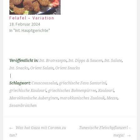
Felafel – Variation
18. Februar 2024
In "Int. Hauptgerichte"
Veröffentlicht in:
Int. Brotrezepte
,
Int. Dipps & Saucen
,
Int. Salate
,
Int. Snacks
,
Orient Salate
,
Orient Snacks
|
Schlagwort:
Couscoussalat
,
griechische Fava Santorini
,
griechische Koulouri
,
griechisches Bohnenpürree
,
Koulouri
,
Marokkanische Auberginen
,
marokkanisches Zaalouk
,
Mezze
,
Sesambrötchen
BEITRAGS-
Was hat Gaza mit Corona zu
Tunesische Fleischpflanzerl –
NAVIGATION
tun?
mega!