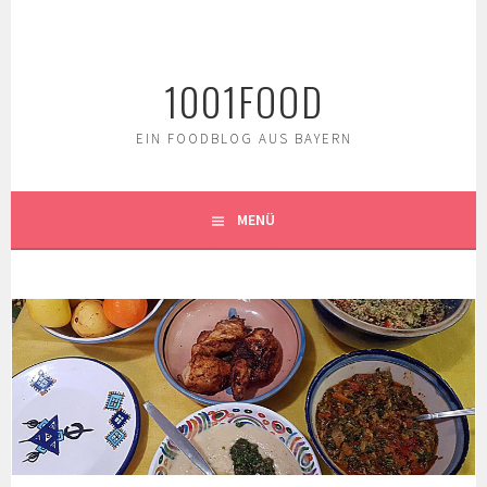
Springe
zum
Inhalt
1001FOOD
EIN FOODBLOG AUS BAYERN
MENÜ