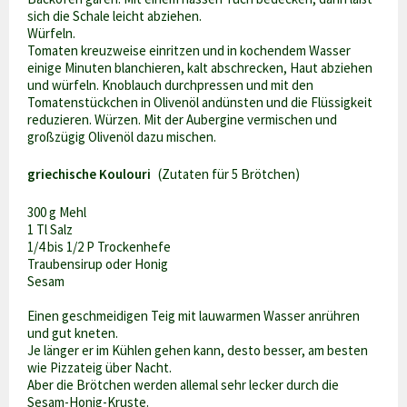
sich die Schale leicht abziehen.
Würfeln.
Tomaten kreuzweise einritzen und in kochendem Wasser
einige Minuten blanchieren, kalt abschrecken, Haut abziehen
und würfeln. Knoblauch durchpressen und mit den
Tomatenstückchen in Olivenöl andünsten und die Flüssigkeit
reduzieren. Würzen. Mit der Aubergine vermischen und
großzügig Olivenöl dazu mischen.
griechische Koulouri
(Zutaten für 5 Brötchen)
300 g Mehl
1 Tl Salz
1/4 bis 1/2 P Trockenhefe
Traubensirup oder Honig
Sesam
Einen geschmeidigen Teig mit lauwarmen Wasser anrühren
und gut kneten.
Je länger er im Kühlen gehen kann, desto besser, am besten
wie Pizzateig über Nacht.
Aber die Brötchen werden allemal sehr lecker durch die
Sesam-Honig-Kruste.