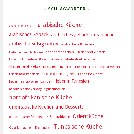
- SCHLAGWÖRTER -
arabische Küche
arabische Desserts
arabisches Gebäck
arabisches gebäck für ramadan
arabische Süßigkeiten
arabische süßspeisen
fladenbrot backen
Fladenbrot einfach
fladenbrot aus der Pfanne
Fladenbrot rezepte
fladenbrot ohne hefe
fladenbrot rezept
Fladenbrot selber machen
fladenbrot vegan
fladenbrot thermomix
küche des maghreb
Frischkäse machen
Leben im Orient
leben in Tunesien
Leben in arabischen Ländern
medizinische Versorgung in tunesien
nordafrikanische Küche
orientalische Kuchen und Desserts
Orientküche
orientalische Snacks und Spezialitäten
Tunesische Küche
Ramadan
Quark machen