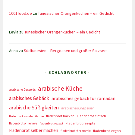
1001food.de
zu
Tunesischer Orangenkuchen – ein Gedicht
Leyla
zu
Tunesischer Orangenkuchen – ein Gedicht
Anna
zu
Südtunesien – Bergoasen und großer Salzsee
- SCHLAGWÖRTER -
arabische Küche
arabische Desserts
arabisches Gebäck
arabisches gebäck für ramadan
arabische Süßigkeiten
arabische süßspeisen
fladenbrot backen
Fladenbrot einfach
fladenbrot aus der Pfanne
Fladenbrot rezepte
fladenbrot ohne hefe
fladenbrot rezept
Fladenbrot selber machen
fladenbrot vegan
fladenbrot thermomix