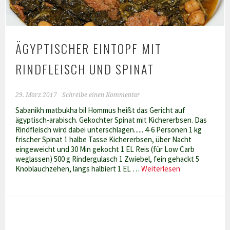
ÄGYPTISCHER EINTOPF MIT
RINDFLEISCH UND SPINAT
29. März 2017
Schreibe einen Kommentar
Sabanikh matbukha bil Hommus heißt das Gericht auf
ägyptisch-arabisch. Gekochter Spinat mit Kichererbsen. Das
Rindfleisch wird dabei unterschlagen...... 4-6 Personen 1 kg
frischer Spinat 1 halbe Tasse Kichererbsen, über Nacht
eingeweicht und 30 Min gekocht 1 EL Reis (für Low Carb
weglassen) 500 g Rindergulasch 1 Zwiebel, fein gehackt 5
Ägyptischer
Knoblauchzehen, längs halbiert 1 EL …
Weiterlesen
Eintopf
mit
Rindfleisch
und
Spinat