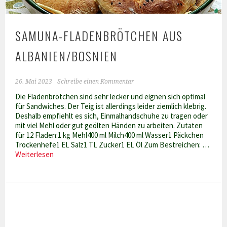
SAMUNA-FLADENBRÖTCHEN AUS
ALBANIEN/BOSNIEN
26. Mai 2023
Schreibe einen Kommentar
Die Fladenbrötchen sind sehr lecker und eignen sich optimal
für Sandwiches. Der Teig ist allerdings leider ziemlich klebrig.
Deshalb empfiehlt es sich, Einmalhandschuhe zu tragen oder
mit viel Mehl oder gut geölten Händen zu arbeiten. Zutaten
für 12 Fladen:1 kg Mehl400 ml Milch400 ml Wasser1 Päckchen
Trockenhefe1 EL Salz1 TL Zucker1 EL Öl Zum Bestreichen: …
Samuna-
Weiterlesen
Fladenbrötchen
aus
Albanien/Bosnien