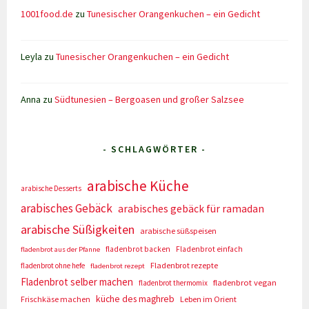
1001food.de
zu
Tunesischer Orangenkuchen – ein Gedicht
Leyla
zu
Tunesischer Orangenkuchen – ein Gedicht
Anna
zu
Südtunesien – Bergoasen und großer Salzsee
- SCHLAGWÖRTER -
arabische Küche
arabische Desserts
arabisches Gebäck
arabisches gebäck für ramadan
arabische Süßigkeiten
arabische süßspeisen
fladenbrot backen
Fladenbrot einfach
fladenbrot aus der Pfanne
Fladenbrot rezepte
fladenbrot ohne hefe
fladenbrot rezept
Fladenbrot selber machen
fladenbrot vegan
fladenbrot thermomix
küche des maghreb
Frischkäse machen
Leben im Orient