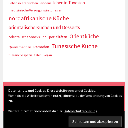
leben in Tunesien
Leben in arabischen Ländern
medizinische Versorgung in tunesien
nordafrikanische Küche
orientalische Kuchen und Desserts
Orientküche
orientalische Snacks und Spezialitäten
Tunesische Küche
Ramadan
Quark machen
tunesische spezialitäten
vegan
(c) Eva Seyberth
|
Home
|
Impressum/Datenschutz
|
Datenschutz und Cookies: Diese Website verwendet Cookies.
Wenn du die Website weiterhin nutzt, stimmst du der Verwendung von Cookies
Inhaltsverzeichnis
|
Kontakt
|
Nach Oben
zu.
Weitere Informationen findest du hier:
Datenschutzerklärung
STOLZ PRÄSENTIERT VON WORDPRESS
|
THEME: SELA
VON
WORDPRESS.COM
.