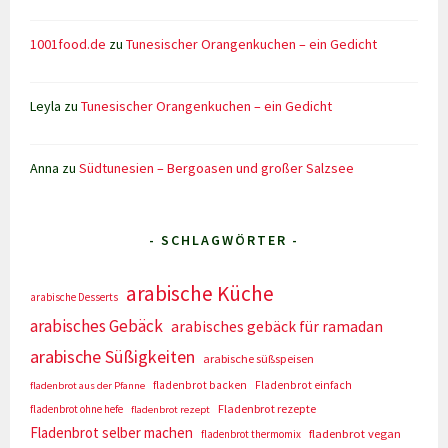
1001food.de
zu
Tunesischer Orangenkuchen – ein Gedicht
Leyla
zu
Tunesischer Orangenkuchen – ein Gedicht
Anna
zu
Südtunesien – Bergoasen und großer Salzsee
- SCHLAGWÖRTER -
arabische Küche
arabische Desserts
arabisches Gebäck
arabisches gebäck für ramadan
arabische Süßigkeiten
arabische süßspeisen
fladenbrot backen
Fladenbrot einfach
fladenbrot aus der Pfanne
Fladenbrot rezepte
fladenbrot ohne hefe
fladenbrot rezept
Fladenbrot selber machen
fladenbrot vegan
fladenbrot thermomix