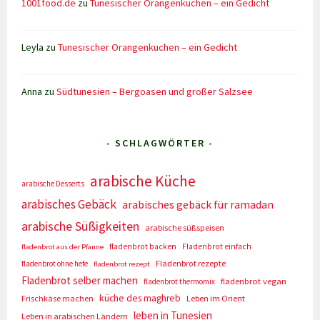
1001food.de
zu
Tunesischer Orangenkuchen – ein Gedicht
Leyla
zu
Tunesischer Orangenkuchen – ein Gedicht
Anna
zu
Südtunesien – Bergoasen und großer Salzsee
- SCHLAGWÖRTER -
arabische Küche
arabische Desserts
arabisches Gebäck
arabisches gebäck für ramadan
arabische Süßigkeiten
arabische süßspeisen
fladenbrot backen
Fladenbrot einfach
fladenbrot aus der Pfanne
Fladenbrot rezepte
fladenbrot ohne hefe
fladenbrot rezept
Fladenbrot selber machen
fladenbrot vegan
fladenbrot thermomix
küche des maghreb
Frischkäse machen
Leben im Orient
leben in Tunesien
Leben in arabischen Ländern