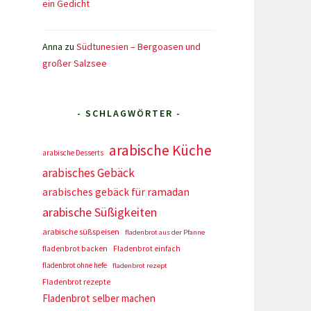
ein Gedicht
Anna
zu
Südtunesien – Bergoasen und
großer Salzsee
- SCHLAGWÖRTER -
arabische Küche
arabische Desserts
arabisches Gebäck
arabisches gebäck für ramadan
arabische Süßigkeiten
arabische süßspeisen
fladenbrot aus der Pfanne
fladenbrot backen
Fladenbrot einfach
fladenbrot ohne hefe
fladenbrot rezept
Fladenbrot rezepte
Fladenbrot selber machen