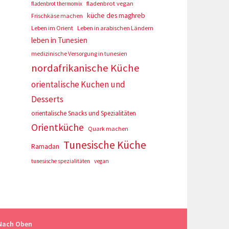
fladenbrot vegan
fladenbrot thermomix
küche des maghreb
Frischkäse machen
Leben im Orient
Leben in arabischen Ländern
leben in Tunesien
medizinische Versorgung in tunesien
nordafrikanische Küche
orientalische Kuchen und
Desserts
orientalische Snacks und Spezialitäten
Orientküche
Quark machen
Tunesische Küche
Ramadan
tunesische spezialitäten
vegan
Nach Oben