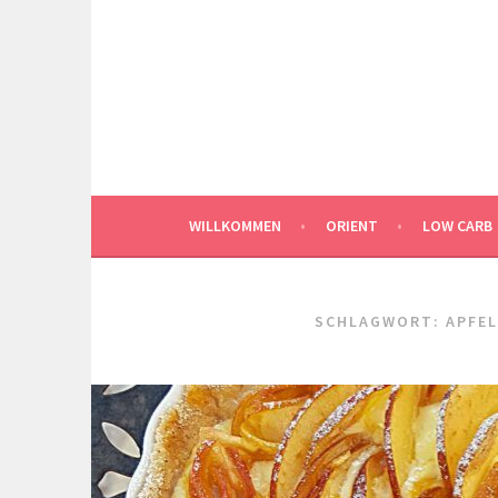
Springe
zum
Inhalt
WILLKOMMEN
ORIENT
LOW CARB
SCHLAGWORT:
APFE